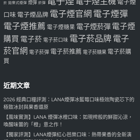
電子煙
電子煙主機
電子煙
煙彈
拋棄式煙彈
菸彈
菸
電子煙官網
電子煙彈
口味
電子煙品牌
電子煙推薦
電子煙
電子煙菸彈
電子煙糖果
電子菸品牌
電子
購買
電子菸
電子菸口味
菸官網
電子菸推薦
電子菸購
電子菸彈
電子菸糖果
買
近期文章
2026 經典口糧評測：LANA煙彈冰藍莓口味極效陶瓷芯下的
極致冰封與果香還原
【風味實測】LANA 煙彈冰橙口味：如現榨般的鮮甜沁涼，
喚醒味蕾的「橙」意之作！
【獨家評測】LANA煙彈紅心芭樂口味：熱帶果香的全新演