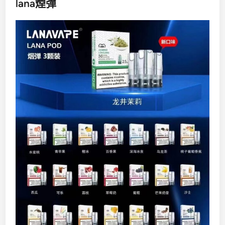
lana煙彈
)