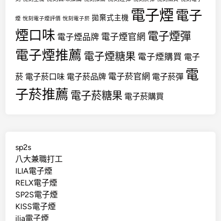
電子煙
電子
拋棄式主機
煙
悅刻電子煙評價
悅刻電子菸
煙口味
電子煙彈
電子煙官網
電子煙品牌
電子煙推薦
電子煙糖果
電子煙購買
電子
電
電子菸官網
菸
電子菸口味
電子菸品牌
電子菸彈
子菸推薦
電子菸糖果
電子菸購買
sp2s
八大兼職打工
ILIA電子煙
RELX電子煙
SP2S電子煙
KISS電子煙
ilia電子煙