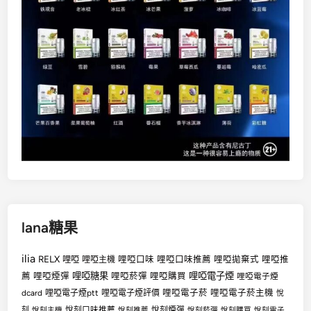
lana糖果
ilia
RELX
哩啞
哩啞口味
哩啞口味推薦
哩啞拋棄式
哩啞推
哩啞主機
哩啞糖果
哩啞電子煙
薦
哩啞煙彈
哩啞菸彈
哩啞購買
哩啞電子煙
哩啞電子菸
哩啞電子菸主機
dcard
哩啞電子煙ptt
哩啞電子煙評價
悅
悅刻口味推薦
悅刻煙彈
刻
悅刻主機
悅刻推薦
悅刻菸彈
悅刻購買
悅刻電子