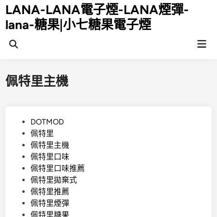
Skip
LANA-LANA電子煙-LANA煙彈-
to
lana-糖果|小七糖果電子煙
content
Mai
Open
Men
Search
佩特里主機
P
DOTMOD
o
佩特里
s
佩特里主機
t
佩特里口味
e
佩特里口味推薦
d
佩特里拋棄式
i
佩特里推薦
n
佩特里煙彈
佩特里糖果