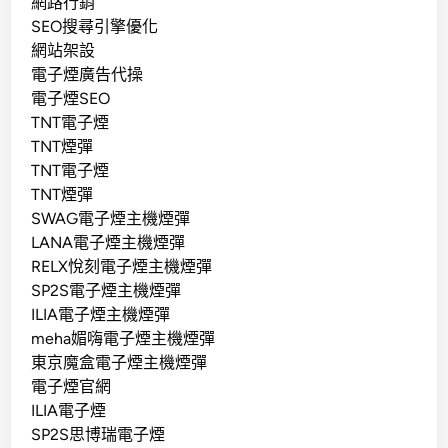
網路行銷
SEO搜尋引擎優化
網站架設
電子煙廣告代操
電子煙SEO
TNT電子煙
TNT煙彈
TNT電子煙
TNT煙彈
SWAG電子煙主機煙彈
LANA電子煙主機煙彈
RELX悅刻電子煙主機煙彈
SP2S電子煙主機煙彈
ILIA電子煙主機煙彈
meha媚嗨電子煙主機煙彈
東京魔盒電子煙主機煙彈
電子煙官網
ILIA電子煙
SP2S思博瑞電子煙