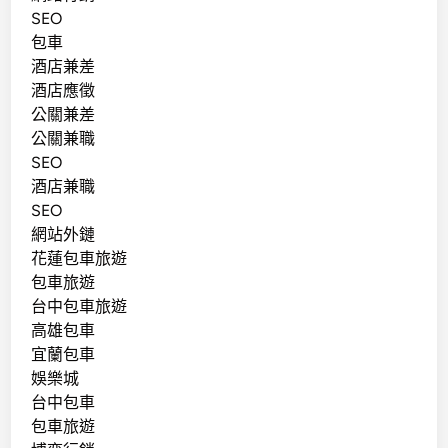
SEO
包車
酒店兼差
酒店應徵
公關兼差
公關兼職
SEO
酒店兼職
SEO
網站外鏈
花蓮包車旅遊
包車旅遊
台中包車旅遊
高雄包車
宜蘭包車
娛樂城
台中包車
包車旅遊