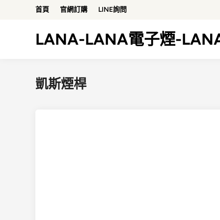
Skip
首頁
官網訂購
LINE詢問
to
content
LANA-LANA電子煙-LA
凱斯煙桿