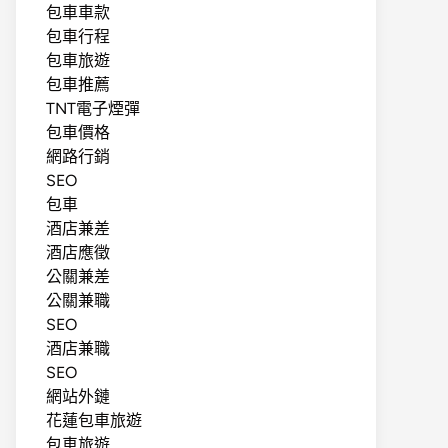
包車車款
包車行程
包車旅遊
包車推薦
TNT電子煙彈
包車價格
網路行銷
SEO
包車
酒店兼差
酒店應徵
公關兼差
公關兼職
SEO
酒店兼職
SEO
網站外鏈
花蓮包車旅遊
包車旅遊