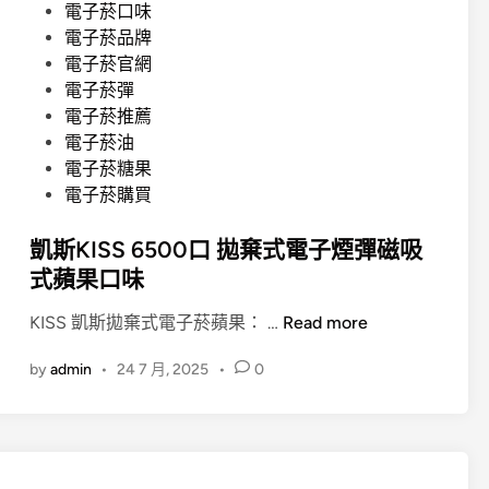
電子菸口味
電子菸品牌
電子菸官網
電子菸彈
電子菸推薦
電子菸油
電子菸糖果
電子菸購買
凱斯KISS 6500口 拋棄式電子煙彈磁吸
式蘋果口味
凱
KISS 凱斯拋棄式電子菸蘋果： …
Read more
斯
by
admin
•
24 7 月, 2025
•
0
K
I
S
S
6