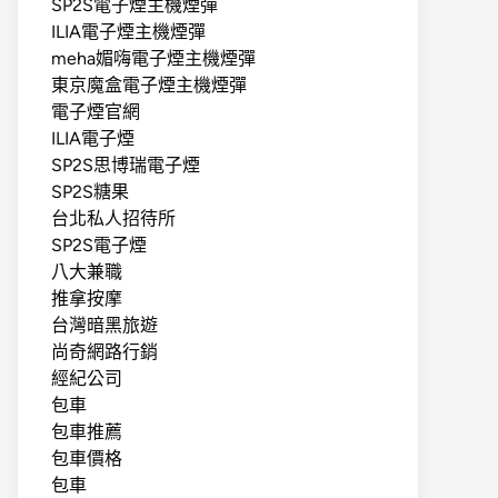
SP2S電子煙主機煙彈
ILIA電子煙主機煙彈
meha媚嗨電子煙主機煙彈
東京魔盒電子煙主機煙彈
電子煙官網
ILIA電子煙
SP2S思博瑞電子煙
SP2S糖果
台北私人招待所
SP2S電子煙
八大兼職
推拿按摩
台灣暗黑旅遊
尚奇網路行銷
經紀公司
包車
包車推薦
包車價格
包車