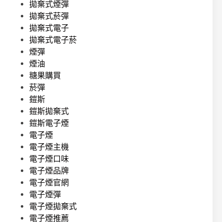
拋棄式煙彈
拋棄式菸彈
拋棄式電子
拋棄式電子菸
煙彈
煙油
糖果購買
菸彈
鎧斯
鎧斯拋棄式
鎧斯電子煙
電子煙
電子煙主機
電子煙口味
電子煙品牌
電子煙官網
電子煙彈
電子煙拋棄式
電子煙推薦