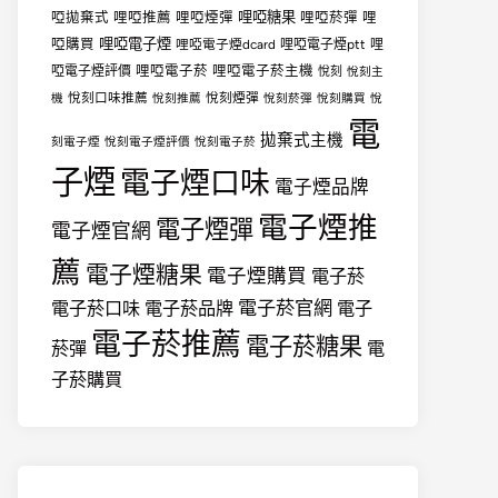
哩啞糖果
啞拋棄式
哩啞推薦
哩啞煙彈
哩啞菸彈
哩
哩啞電子煙
啞購買
哩啞電子煙dcard
哩啞電子煙ptt
哩
哩啞電子菸
哩啞電子菸主機
啞電子煙評價
悅刻
悅刻主
悅刻口味推薦
悅刻煙彈
機
悅刻推薦
悅刻菸彈
悅刻購買
悅
電
拋棄式主機
刻電子煙
悅刻電子煙評價
悅刻電子菸
子煙
電子煙口味
電子煙品牌
電子煙推
電子煙彈
電子煙官網
薦
電子煙糖果
電子煙購買
電子菸
電子菸官網
電子菸口味
電子菸品牌
電子
電子菸推薦
電子菸糖果
菸彈
電
子菸購買