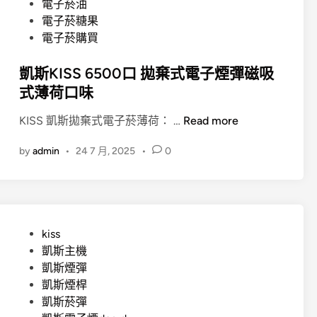
電子菸油
電子菸糖果
電子菸購買
凱斯KISS 6500口 拋棄式電子煙彈磁吸
式薄荷口味
凱
KISS 凱斯拋棄式電子菸薄荷： …
Read more
斯
by
admin
•
24 7 月, 2025
•
0
K
I
S
S
6
P
kiss
5
o
凱斯主機
0
s
凱斯煙彈
0
t
凱斯煙桿
口
e
凱斯菸彈
拋