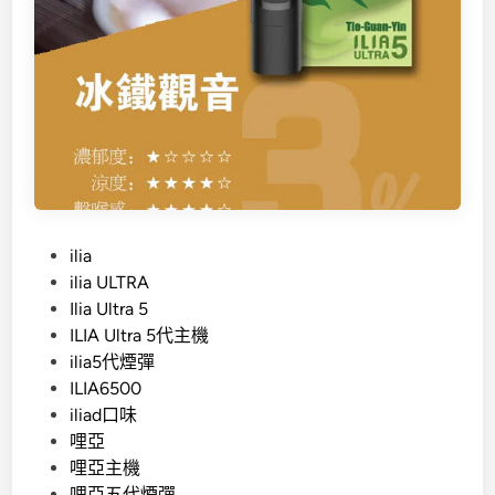
代
煙
彈
沁
甜
蜜
瓜
口
味
P
ilia
口
o
ilia ULTRA
味
s
Ilia Ultra 5
簡
t
ILIA Ultra 5代主機
直
e
ilia5代煙彈
是
d
ILIA6500
冰
i
iliad口味
箱
n
哩亞
裡
哩亞主機
的
哩亞五代煙彈