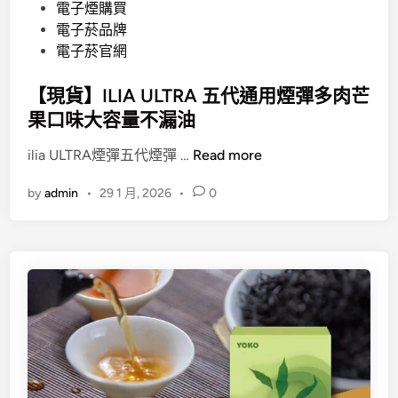
電子煙購買
電子菸品牌
電子菸官網
【現貨】ILIA ULTRA 五代通用煙彈多肉芒
果口味大容量不漏油
【
ilia ULTRA煙彈五代煙彈 …
Read more
現
by
admin
•
29 1 月, 2026
•
0
貨
】
I
L
I
A
U
L
T
R