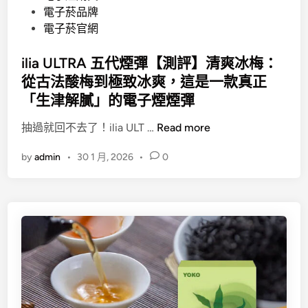
電子菸品牌
電子菸官網
ilia ULTRA 五代煙彈【測評】清爽冰梅：
從古法酸梅到極致冰爽，這是一款真正
「生津解膩」的電子煙煙彈
i
抽過就回不去了！ilia ULT …
Read more
l
by
admin
•
30 1 月, 2026
•
0
i
a
U
L
T
R
A
五
代