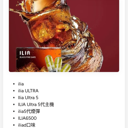
T
R
A
五
代
煙
彈
：
激
爽
可
樂
P
ilia
(
o
ilia ULTRA
I
s
Ilia Ultra 5
c
t
ILIA Ultra 5代主機
e
e
ilia5代煙彈
d
d
ILIA6500
C
i
iliad口味
o