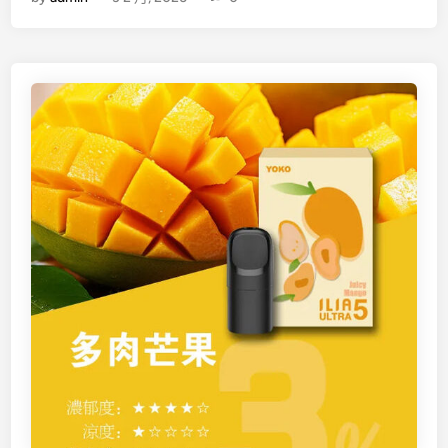
代
通
用
】
I
L
I
A
U
L
T
R
A
5
代
煙
彈
冰
鐵