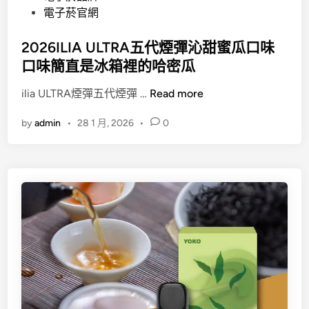
電子菸官網
2026ILIA ULTRA五代煙彈沁甜蜜瓜口味
口味簡直是冰箱裡的哈密瓜
2
ilia ULTRA煙彈五代煙彈 …
Read more
0
by
admin
•
28 1 月, 2026
•
0
2
6
I
L
I
A
U
L
T
R
A
五