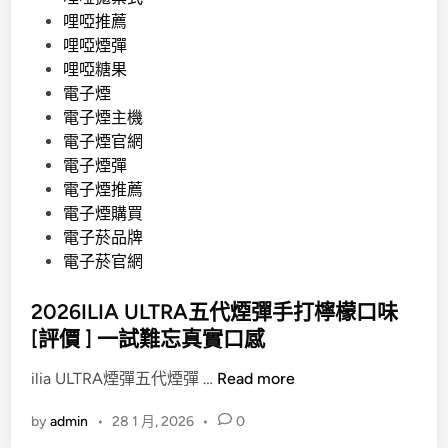
哩啞推薦
哩啞煙彈
哩啞糖果
電子煙
電子煙主機
電子煙官網
電子煙彈
電子煙推薦
電子煙購買
電子菸品牌
電子菸官網
2026ILIA ULTRA五代煙彈手打檸檬口味
[評價 ] 一試難忘真實口感
2
ilia ULTRA煙彈五代煙彈 …
Read more
0
by
admin
•
28 1 月, 2026
•
0
2