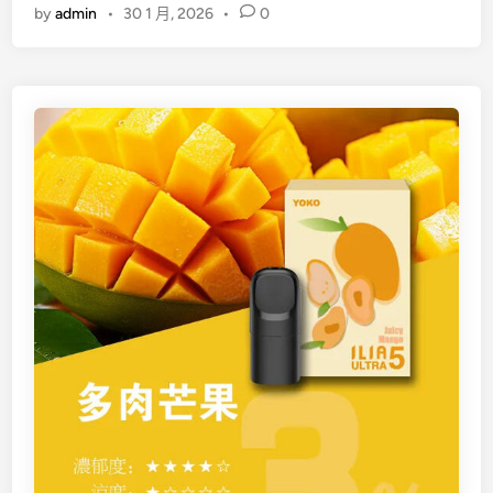
by
admin
•
30 1 月, 2026
•
0
只
抽
水
果
味
！
i
l
i
a
U
L
T
R
A
五
代
煙