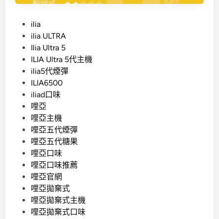
觀
音
P
ilia
口
o
ilia ULTRA
味
s
Ilia Ultra 5
炭
t
ILIA Ultra 5代主機
焙
e
ilia5代煙彈
茶
d
ILIA6500
韻
i
iliad口味
沁
n
哩亞
涼
哩亞主機
回
哩亞五代煙彈
甘
哩亞五代糖果
0
哩亞口味
甜
哩亞口味推薦
度
哩亞官網
首
哩亞拋棄式
選
哩亞拋棄式主機
哩亞拋棄式口味