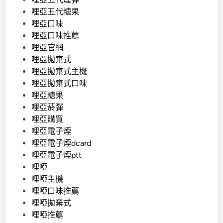
哈
哩亞五代糖果
密
哩亞口味
瓜
哩亞口味推薦
哩亞官網
哩亞拋棄式
哩亞拋棄式主機
哩亞拋棄式口味
哩亞糖果
哩亞菸彈
哩亞購買
哩亞電子煙
哩亞電子煙dcard
哩亞電子煙ptt
哩啞
哩啞主機
哩啞口味推薦
哩啞拋棄式
哩啞推薦