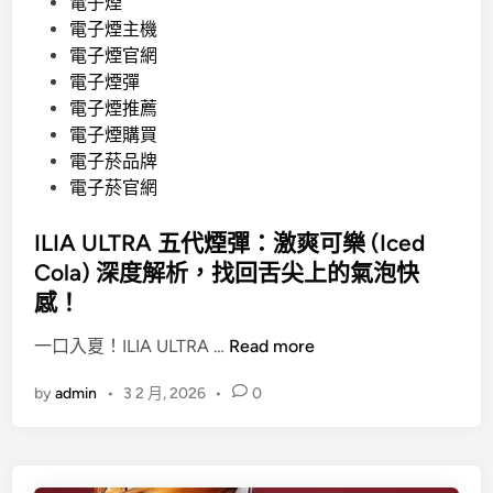
電子煙
電子煙主機
電子煙官網
電子煙彈
電子煙推薦
電子煙購買
電子菸品牌
電子菸官網
ILIA ULTRA 五代煙彈：激爽可樂 (Iced
Cola) 深度解析，找回舌尖上的氣泡快
感！
I
一口入夏！ILIA ULTRA …
Read more
L
by
admin
•
3 2 月, 2026
•
0
I
A
U
L