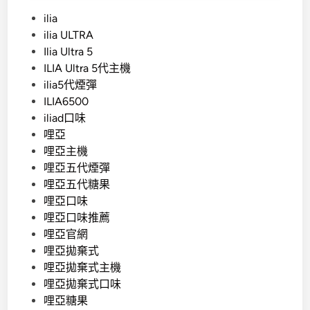
味
P
ilia
[
o
ilia ULTRA
評
s
Ilia Ultra 5
價
t
ILIA Ultra 5代主機
]
e
ilia5代煙彈
一
d
ILIA6500
試
i
iliad口味
難
n
哩亞
忘
哩亞主機
真
哩亞五代煙彈
實
哩亞五代糖果
口
哩亞口味
感
哩亞口味推薦
哩亞官網
哩亞拋棄式
哩亞拋棄式主機
哩亞拋棄式口味
哩亞糖果