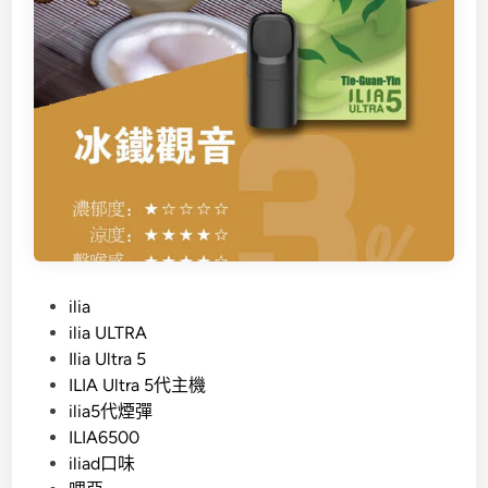
煙
彈
【
測
評
】
清
爽
冰
梅
：
從
P
ilia
古
o
ilia ULTRA
法
s
Ilia Ultra 5
酸
t
ILIA Ultra 5代主機
梅
e
ilia5代煙彈
到
d
ILIA6500
極
i
iliad口味
致