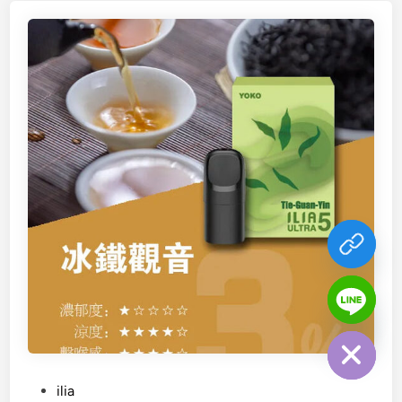
L
I
A
U
L
T
R
A
五
代
煙
彈
冰
鮮
chaty
西
Hide
瓜
口
味
P
ilia
【