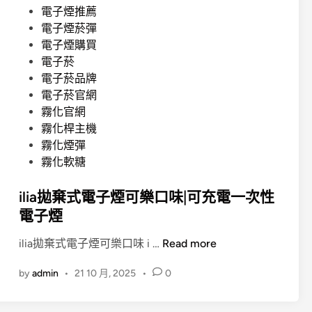
電子煙推薦
電子煙菸彈
電子煙購買
電子菸
電子菸品牌
電子菸官網
霧化官網
霧化桿主機
霧化煙彈
霧化軟糖
ilia拋棄式電子煙可樂口味|可充電一次性
電子煙
i
ilia拋棄式電子煙可樂口味 i …
Read more
l
by
admin
•
21 10 月, 2025
•
0
i
a
拋