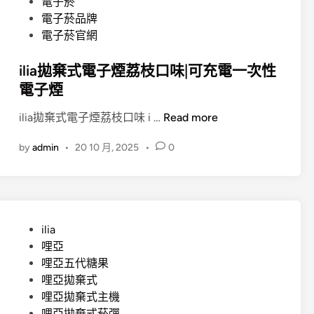
電子菸
電子菸品牌
電子菸官網
ilia拋棄式電子煙荔枝口味|可充電一次性
電子煙
i
ilia拋棄式電子煙荔枝口味 i …
Read more
l
by
admin
•
20 10 月, 2025
•
0
i
a
拋
棄
式
P
ilia
電
o
哩亞
子
s
哩亞五代糖果
煙
t
哩亞拋棄式
荔
e
哩亞拋棄式主機
枝
d
哩亞拋棄式菸彈