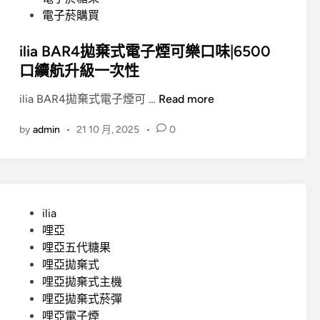
煙
電子菸購買
ilia BAR4拋棄式電子煙可樂口味|6500
口續航升級一次性
i
ilia BAR4拋棄式電子煙可 …
Read more
l
by
admin
•
21 10 月, 2025
•
0
i
a
B
A
R
P
ilia
4
o
哩亞
拋
s
哩亞五代糖果
棄
t
哩亞拋棄式
式
e
哩亞拋棄式主機
電
d
哩亞拋棄式菸彈
子
i
哩亞電子煙