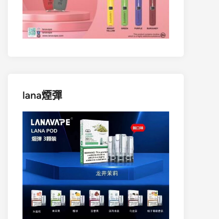
lana煙彈