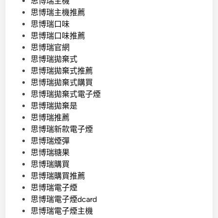
n
思博瑞主機
思博瑞主機推薦
思博瑞口味
思博瑞口味推薦
思博瑞官網
思博瑞拋棄式
思博瑞拋棄式推薦
思博瑞拋棄式購買
思博瑞拋棄式電子煙
思博瑞拋棄是
思博瑞推薦
思博瑞新款電子煙
思博瑞煙彈
思博瑞糖果
思博瑞購買
思博瑞購買推薦
思博瑞電子煙
思博瑞電子煙dcard
思博瑞電子煙主機