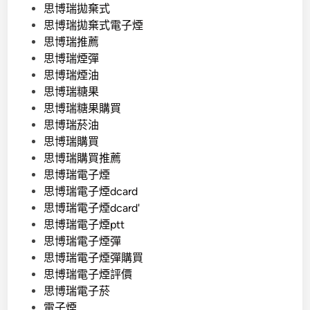
│
思博瑞拋棄式
s
思博瑞拋棄式電子煙
p
思博瑞推薦
2
思博瑞煙彈
s
思博瑞煙油
主
思博瑞糖果
機
思博瑞糖果購買
聖
思博瑞菸油
誕
思博瑞購買
限
思博瑞購買推薦
定
思博瑞電子煙
款
思博瑞電子煙dcard
思博瑞電子煙dcard'
思博瑞電子煙ptt
思博瑞電子煙彈
思博瑞電子煙彈購買
思博瑞電子煙評價
思博瑞電子菸
電子煙