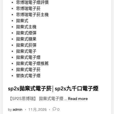
思博瑞電子煙評價
思博瑞電子菸
思博瑞電子菸主機
拋棄式
拋棄式主機
拋棄式煙彈
拋棄式糖果
拋棄式菸彈
拋棄式電子
拋棄式電子煙
拋棄式電子煙推薦
拋棄式電子菸
替換式電子煙
sp2s拋棄式電子菸│sp2s九千口電子煙
s
【SP2S思博瑞】 拋棄式電子煙 …
Read more
p
by
admin
•
1 1 月, 2026
•
0
2