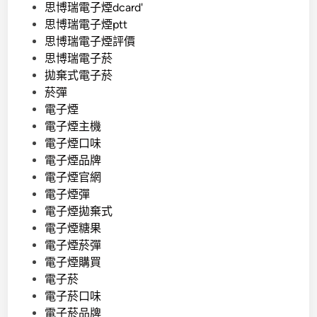
双
思博瑞電子煙dcard'
陶
思博瑞電子煙ptt
瓷
思博瑞電子煙評價
紅
思博瑞電子菸
黑
拋棄式電子菸
色
菸彈
電子煙
電子煙主機
電子煙口味
電子煙品牌
電子煙官網
電子煙彈
電子煙拋棄式
電子煙糖果
電子煙菸彈
電子煙購買
電子菸
電子菸口味
電子菸品牌