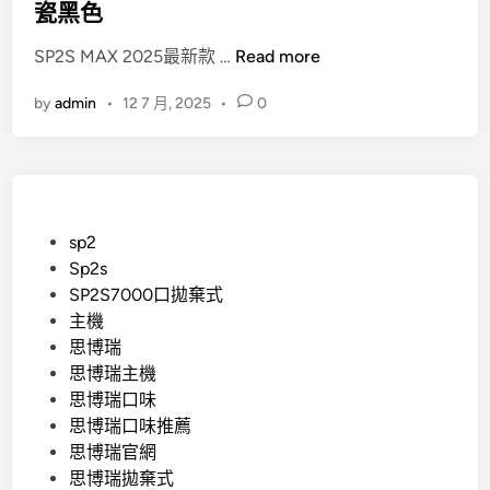
瓷黑色
s
SP2S MAX 2025最新款 …
Read more
p
by
admin
•
12 7 月, 2025
•
0
2
s
M
a
x
思
P
sp2
博
o
Sp2s
瑞
s
SP2S7000口拋棄式
主
t
主機
機
e
思博瑞
2
d
思博瑞主機
0
i
思博瑞口味
2
n
思博瑞口味推薦
5
思博瑞官網
報
思博瑞拋棄式