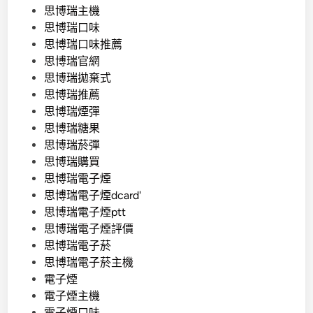
0
e
思博瑞主機
2
d
思博瑞口味
5
i
思博瑞口味推薦
新
n
思博瑞官網
款
思博瑞拋棄式
S
思博瑞推薦
P
思博瑞煙彈
2
思博瑞糖果
S
思博瑞菸彈
電
思博瑞購買
子
思博瑞電子煙
煙
思博瑞電子煙dcard'
主
思博瑞電子煙ptt
機
思博瑞電子煙評價
双
思博瑞電子菸
陶
思博瑞電子菸主機
瓷
電子煙
電子煙主機
電子煙口味