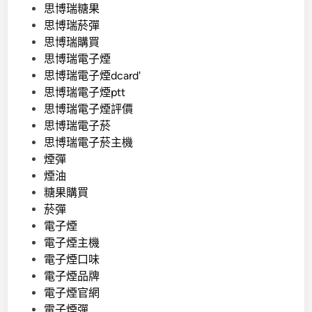
機
思博瑞糖果
双
思博瑞菸彈
陶
思博瑞購買
瓷
思博瑞電子煙
白
思博瑞電子煙dcard'
橙
思博瑞電子煙ptt
色
思博瑞電子煙評價
思博瑞電子菸
思博瑞電子菸主機
煙彈
煙油
糖果購買
菸彈
電子煙
電子煙主機
電子煙口味
電子煙品牌
電子煙官網
電子煙彈