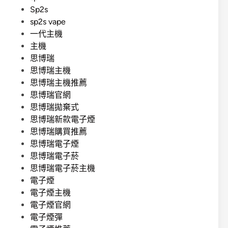
新
o
Sp2s
款
s
sp2s vape
電
t
一代主機
子
e
主機
煙
d
思博瑞
主
i
思博瑞主機
機
n
思博瑞主機推薦
、
思博瑞官網
S
思博瑞拋棄式
P
思博瑞新款電子煙
2
思博瑞購買推薦
S
思博瑞電子煙
M
思博瑞電子菸
A
思博瑞電子菸主機
X
電子煙
購
電子煙主機
買
電子煙官網
五
電子煙彈
盒