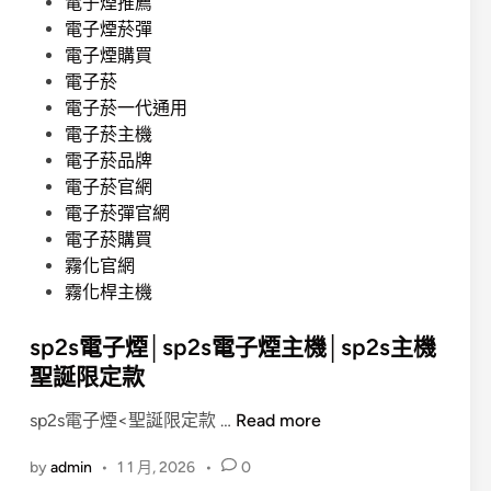
電子煙推薦
煙
電子煙菸彈
彈
電子煙購買
隨
電子菸
機
電子菸一代通用
贈
電子菸主機
送
電子菸品牌
一
電子菸官網
支
電子菸彈官網
電
電子菸購買
子
霧化官網
煙
霧化桿主機
主
機
sp2s電子煙│sp2s電子煙主機│sp2s主機
(
聖誕限定款
不
挑
s
sp2s電子煙<聖誕限定款 …
Read more
色
p
)
by
admin
•
1 1 月, 2026
•
0
2