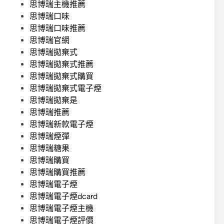
思博瑞主機推薦
思博瑞口味
思博瑞口味推薦
思博瑞官網
思博瑞拋棄式
思博瑞拋棄式推薦
思博瑞拋棄式購買
思博瑞拋棄式電子煙
思博瑞拋棄是
思博瑞推薦
思博瑞新款電子煙
思博瑞煙彈
思博瑞糖果
思博瑞購買
思博瑞購買推薦
思博瑞電子煙
思博瑞電子煙dcard
思博瑞電子煙主機
思博瑞電子煙評價