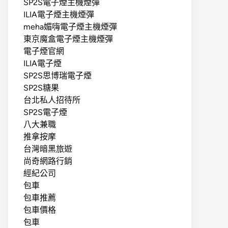
SP2S電子煙主機煙彈
ILIA電子煙主機煙彈
meha媚嗨電子煙主機煙彈
東京魔盒電子煙主機煙彈
電子煙官網
ILIA電子煙
SP2S思博瑞電子煙
SP2S糖果
台北私人招待所
SP2S電子煙
八大兼職
推拿按摩
台灣暗黑旅遊
尚奇網路行銷
經紀公司
包車
包車推薦
包車價格
包車