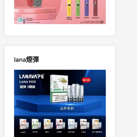
lana煙彈