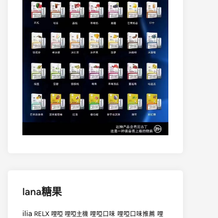
lana糖果
ilia
RELX
哩啞
哩啞口味
哩啞口味推薦
哩
哩啞主機