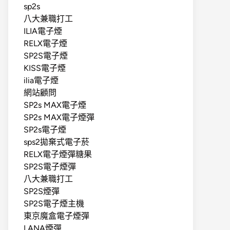
sp2s
八大兼職打工
ILIA電子煙
RELX電子煙
SP2S電子煙
KISS電子煙
ilia電子煙
網站顧問
SP2s MAX電子煙
SP2s MAX電子煙彈
SP2s電子煙
sps2拋棄式電子菸
RELX電子煙彈糖果
SP2S電子煙彈
八大兼職打工
SP2S煙彈
SP2S電子煙主機
東京魔盒電子煙彈
LANA煙彈