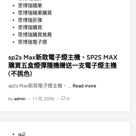
思博瑞糖果
思博瑞糖果購買
思博瑞菸彈
思博瑞購買
思博瑞購買推薦
思博瑞電子煙
sp2s Max新款電子煙主機、SP2S MAX
購買五盒煙彈隨機贈送一支電子煙主機
(不挑色)
s
sp2s Max新款電子煙主機、 …
Read more
p
by
admin
•
1 1 月, 2026
•
0
2
s
M
a
x
P
sp2