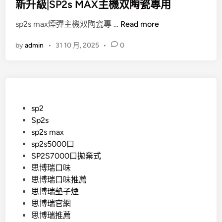
X
新升級|SP2s MAX主機双陶瓷專用
主
s
sp2s max煙彈主機双陶瓷專 …
機
Read more
p
双
by
admin
•
31 10 月, 2025
•
0
2
陶
s
瓷
m
專
a
用
x
煙
P
sp2
彈
o
Sp2s
荔
s
sp2s max
枝
t
sp2s5000口
口
e
SP2S7000口拋棄式
味
d
思博瑞口味
|
i
思博瑞口味推薦
高
n
思博瑞墊子煙
續
思博瑞官網
航
思博瑞推薦