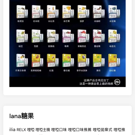
lana糖果
ilia
RELX
哩啞
哩啞口味
哩啞口味推薦
哩啞拋棄式
哩啞推
哩啞主機