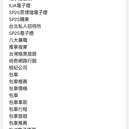
ILIA電子煙
SP2S思博瑞電子煙
SP2S糖果
台北私人招待所
SP2S電子煙
八大兼職
推拿按摩
台灣暗黑旅遊
尚奇網路行銷
經紀公司
包車
包車推薦
包車價格
包車
包車車款
包車行程
包車旅遊
包車推薦