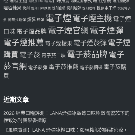
啞
哩啞主機
哩啞推薦
哩啞煙彈
哩啞口味推薦
哩啞拋棄式
哩啞口味
哩啞糖果
悅刻煙彈
悅刻電子煙
悅刻
悅刻口味推薦
悅刻官網
悅刻煙桿
悅刻電子
電子煙
電子煙主機
電子煙
煙彈
拋棄式煙彈
菸彈
菸
電子煙官網
電子煙彈
口味
電子煙品牌
電子煙推薦
電子煙
電子煙菸彈
電子煙糖果
電子菸品牌
電子
購買
電子菸
電子菸口味
菸官網
電子菸推薦
電子菸購
電子菸彈
電子菸糖果
買
近期文章
2026 經典口糧評測：LANA煙彈冰藍莓口味極效陶瓷芯下的
極致冰封與果香還原
【風味實測】LANA 煙彈冰橙口味：如現榨般的鮮甜沁涼，