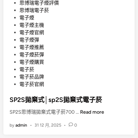
思博瑞電子煙評價
思博瑞電子菸
電子煙
電子煙主機
電子煙官網
電子煙彈
電子煙推薦
電子煙菸彈
電子煙購買
電子菸
電子菸品牌
電子菸官網
SP2S拋棄式│sp2S拋棄式電子菸
S
SP2S思博瑞拋棄式電子菸700 …
Read more
P
by
admin
•
31 12 月, 2025
•
0
2
S