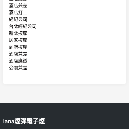
酒店兼差
酒店打工
經紀公司
台北經紀公司
新北按摩
居家按摩
到府按摩
酒店兼差
酒店應徵
公關兼差
lana煙彈電子煙