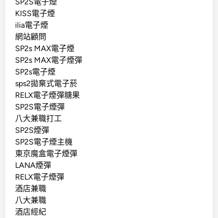
SP2S電子煙
KISS電子煙
ilia電子煙
網站顧問
SP2s MAX電子煙
SP2s MAX電子煙彈
SP2s電子煙
sps2拋棄式電子菸
RELX電子煙彈糖果
SP2S電子煙彈
八大兼職打工
SP2S煙彈
SP2S電子煙主機
東京魔盒電子煙彈
LANA煙彈
RELX電子煙彈
酒店兼職
八大兼職
酒店經紀