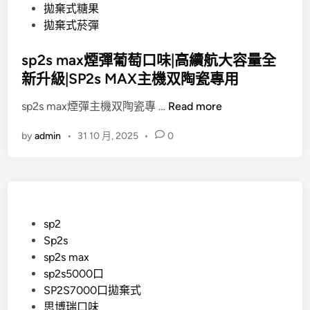
2
拋棄式糖果
s
拋棄式菸彈
M
A
sp2s max煙彈葡萄口味|高續航大容量全
X
新升級|SP2s MAX主機双陶瓷專用
主
s
sp2s max煙彈主機双陶瓷專 …
機
Read more
p
双
by
admin
•
31 10 月, 2025
•
0
2
陶
s
瓷
m
專
a
用
x
煙
P
sp2
彈
o
Sp2s
葡
s
sp2s max
萄
t
sp2s5000口
口
e
SP2S7000口拋棄式
味
d
思博瑞口味