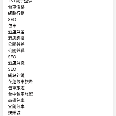
TNT電子煙彈
包車價格
網路行銷
SEO
包車
酒店兼差
酒店應徵
公關兼差
公關兼職
SEO
酒店兼職
SEO
網站外鏈
花蓮包車旅遊
包車旅遊
台中包車旅遊
高雄包車
宜蘭包車
娛樂城