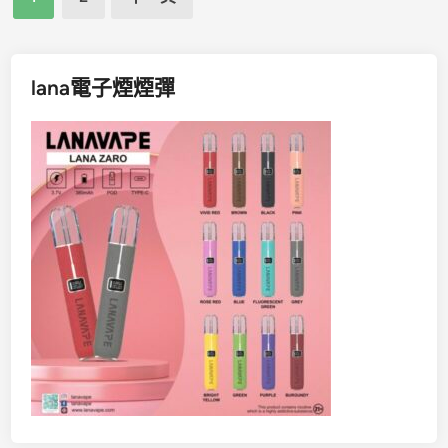
x
專
章
煙
用
分
彈
頁
龍
lana電子煙煙彈
井
口
味
|
高
續
航
大
容
量
全
新
升
級
|