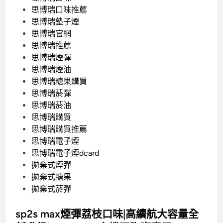
|
i
思博瑞口味推薦
高
n
思博瑞墊子煙
續
思博瑞官網
航
思博瑞推薦
大
思博瑞煙彈
容
思博瑞煙油
量
思博瑞糖果購買
全
思博瑞菸彈
新
思博瑞菸油
升
思博瑞購買
級
思博瑞購買推薦
|
思博瑞電子煙
S
思博瑞電子煙dcard
P
拋棄式煙彈
2
拋棄式糖果
s
拋棄式菸彈
M
A
sp2s max煙彈荔枝口味|高續航大容量全