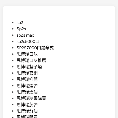
拋
棄
式
│
P
sp2
s
o
Sp2s
p
s
sp2s max
2
t
sp2s5000口
S
e
SP2S7000口拋棄式
拋
d
思博瑞口味
棄
i
思博瑞口味推薦
式
n
思博瑞墊子煙
電
思博瑞官網
子
思博瑞推薦
菸
思博瑞煙彈
思博瑞煙油
思博瑞糖果購買
思博瑞菸彈
思博瑞菸油
思博瑞購買