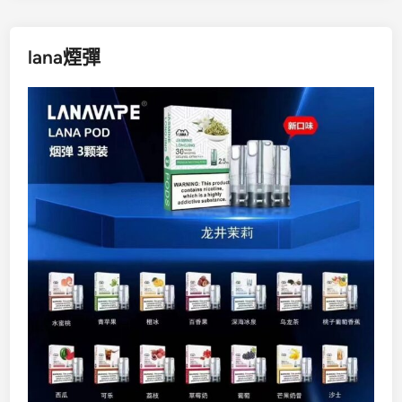
S
P
lana煙彈
2
s
M
A
X
主
機
双
陶
瓷
專
用