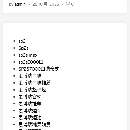
by
admin
•
28 10 月, 2025
•
0
2
双
s
陶
m
瓷
a
專
x
用
煙
P
sp2
彈
o
Sp2s
茉
s
sp2s max
莉
t
sp2s5000口
花
e
SP2S7000口拋棄式
茶
d
思博瑞口味
口
i
思博瑞口味推薦
味
n
思博瑞墊子煙
|
思博瑞官網
高
思博瑞推薦
續
思博瑞煙彈
航
思博瑞煙油
大
思博瑞糖果購買