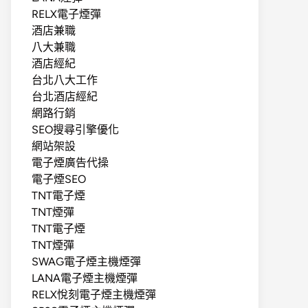
RELX電子煙彈
酒店兼職
八大兼職
酒店經紀
台北八大工作
台北酒店經紀
網路行銷
SEO搜尋引擎優化
網站架設
電子煙廣告代操
電子煙SEO
TNT電子煙
TNT煙彈
TNT電子煙
TNT煙彈
SWAG電子煙主機煙彈
LANA電子煙主機煙彈
RELX悅刻電子煙主機煙彈