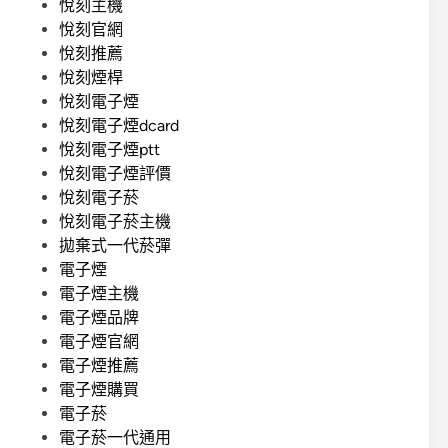
t
悅刻主機
7
e
悅刻官網
0
d
悅刻推薦
0
i
悅刻煙桿
0
n
悅刻電子煙
口
悅刻電子煙dcard
│
悅刻電子煙ptt
s
悅刻電子煙評價
p
悅刻電子菸
2
悅刻電子菸主機
s
拋棄式一代菸彈
拋
電子煙
棄
電子煙主機
式
電子煙品牌
電
電子煙官網
子
電子煙推薦
煙
電子煙購買
買
電子菸
五
電子菸一代通用
送