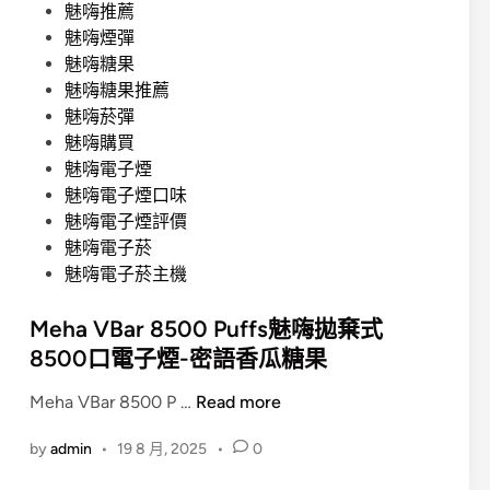
魅嗨推薦
魅嗨煙彈
魅嗨糖果
魅嗨糖果推薦
魅嗨菸彈
魅嗨購買
魅嗨電子煙
魅嗨電子煙口味
魅嗨電子煙評價
魅嗨電子菸
魅嗨電子菸主機
Meha VBar 8500 Puffs魅嗨拋棄式
8500口電子煙-密語香瓜糖果
M
Meha VBar 8500 P …
Read more
e
by
admin
•
19 8 月, 2025
•
0
h
a