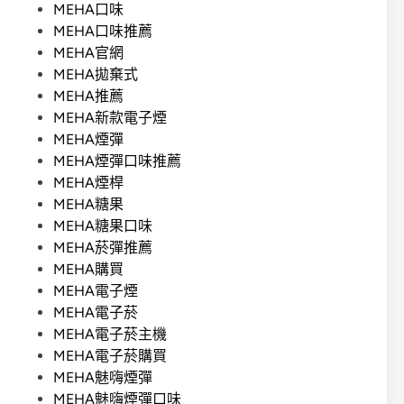
s
MEHA口味
│
t
MEHA口味推薦
r
e
MEHA官網
e
d
MEHA拋棄式
l
i
MEHA推薦
x
n
MEHA新款電子煙
悅
MEHA煙彈
刻
MEHA煙彈口味推薦
6
MEHA煙桿
代
MEHA糖果
電
MEHA糖果口味
子
MEHA菸彈推薦
煙
MEHA購買
主
MEHA電子煙
機
MEHA電子菸
紫
MEHA電子菸主機
色
MEHA電子菸購買
MEHA魅嗨煙彈
MEHA魅嗨煙彈口味