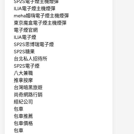
SP2S電子煙主機煙彈
ILIA電子煙主機煙彈
meha媚嗨電子煙主機煙彈
東京魔盒電子煙主機煙彈
電子煙官網
ILIA電子煙
SP2S思博瑞電子煙
SP2S糖果
台北私人招待所
SP2S電子煙
八大兼職
推拿按摩
台灣暗黑旅遊
尚奇網路行銷
經紀公司
包車
包車推薦
包車價格
包車