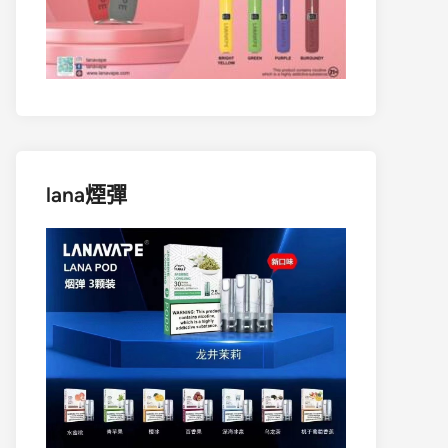
lana煙彈