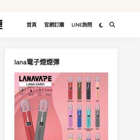
煙
Switch
首頁
官網訂購
LINE詢問
Open
to
Search
dark
mode
lana電子煙煙彈