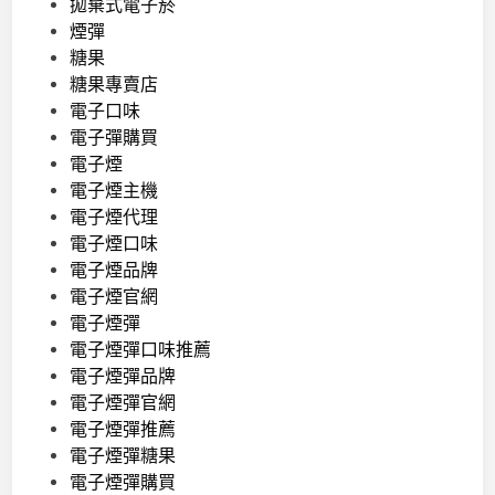
s
拋棄式電子菸
p
煙彈
2
糖果
s
糖果專賣店
拋
電子口味
棄
電子彈購買
式
電子煙
電
電子煙主機
子
電子煙代理
煙
電子煙口味
買
電子煙品牌
五
電子煙官網
送
電子煙彈
一
電子煙彈口味推薦
電子煙彈品牌
電子煙彈官網
電子煙彈推薦
電子煙彈糖果
電子煙彈購買