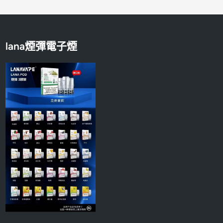
lana煙彈電子煙