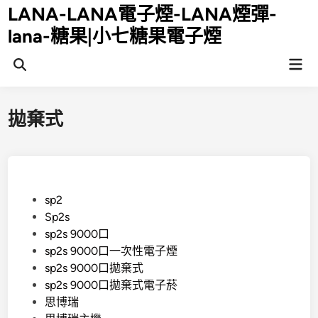
Skip
LANA-LANA電子煙-LANA煙彈-
to
lana-糖果|小七糖果電子煙
content
Mai
Open
Men
Search
拋棄式
P
sp2
o
Sp2s
s
sp2s 9000口
t
sp2s 9000口一次性電子煙
e
sp2s 9000口拋棄式
d
sp2s 9000口拋棄式電子菸
i
思博瑞