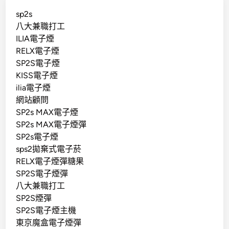
sp2s
八大兼職打工
ILIA電子煙
RELX電子煙
SP2S電子煙
KISS電子煙
ilia電子煙
網站顧問
SP2s MAX電子煙
SP2s MAX電子煙彈
SP2s電子煙
sps2拋棄式電子菸
RELX電子煙彈糖果
SP2S電子煙彈
八大兼職打工
SP2S煙彈
SP2S電子煙主機
東京魔盒電子煙彈