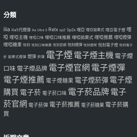
分類
ilia
Relx
哩
Sp2s
哩亞
ilia5代煙彈
哩亞電子煙
Ilia Ultra 5
sp2
哩亞拋棄式
啞
哩啞主機
哩啞推薦
哩啞煙彈
哩啞口味推薦
哩啞拋棄式
哩啞口味
哩啞糖果
悅刻煙彈
悅刻電子煙
悅刻
悅刻口味推薦
悅刻官網
悅刻煙桿
悅刻電子
電子煙
電子煙主機
電子煙
煙彈
拋棄式煙彈
菸彈
菸
電子煙官網
電子煙彈
口味
電子煙品牌
電子煙推薦
電子煙
電子煙菸彈
電子煙糖果
電子菸品牌
電子
購買
電子菸
電子菸口味
菸官網
電子菸推薦
電子菸購
電子菸彈
電子菸糖果
買