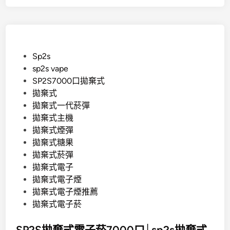
s
拋
棄
式
電
P
Sp2s
子
o
sp2s vape
菸
s
SP2S7000口拋棄式
│
t
拋棄式
s
e
拋棄式一代菸彈
p
d
拋棄式主機
2
i
拋棄式煙彈
s
n
拋棄式糖果
九
拋棄式菸彈
千
拋棄式電子
口
拋棄式電子煙
電
拋棄式電子煙推薦
子
拋棄式電子菸
煙
SP2S拋棄式電子菸7000口│sp2s拋棄式