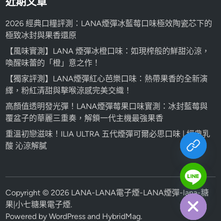
近期文章
2026 經典口糧評測：LANA煙彈冰藍莓口味極效陶瓷芯下的
極致冰封與果香還原
【風味實測】LANA 煙彈冰橙口味：如現榨般的鮮甜沁涼，
喚醒味蕾的「橙」意之作！
【獨家評測】LANA煙彈紅心芭樂口味：熱帶果香的全新演
繹，粉紅清甜與擊喉涼感完美交織！
高顏值透明發光彈！LANA煙彈莓果口味實測：冰封藍莓與
覆盆子的華麗三重奏，解鎖一代主機最強果香
重溫初戀滋味！ILIA ULTRA 五代煙彈可爾必思口味 | 經典乳
酸 沁涼解膩
chaty
Hide
Copyright © 2026
LANA-LANA電子煙-LANA煙彈-lana-糖
果|小七糖果電子煙
.
Powered by
WordPress
and
HybridMag
.