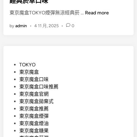
經典菸草口味
東
東京魔盒TOKYO煙彈無涼經典菸 …
Read more
京
by
admin
•
4 11 月, 2025
•
0
魔
盒
T
O
K
Y
P
TOKYO
O
o
東京魔盒
大
s
東京魔盒口味
容
t
東京魔盒口味推薦
量
e
東京魔盒官網
換
d
東京魔盒拋棄式
彈
i
東京魔盒推薦
式
n
東京魔盒煙彈
主
東京魔盒煙油
機
東京魔盒糖果