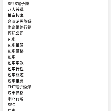
SP2S電子煙
八大兼職
推拿按摩
台灣暗黑旅遊
尚奇網路行銷
經紀公司
包車
包車推薦
包車價格
包車
包車車款
包車行程
包車旅遊
包車推薦
TNT電子煙彈
包車價格
網路行銷
SEO
包車