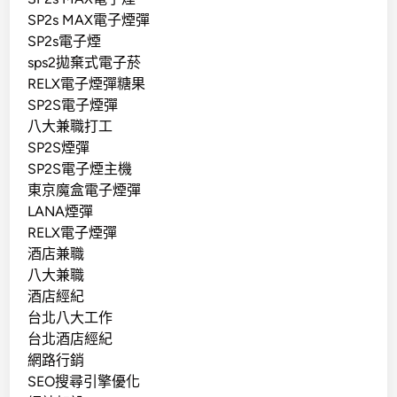
SP2s MAX電子煙彈
SP2s電子煙
sps2拋棄式電子菸
RELX電子煙彈糖果
SP2S電子煙彈
八大兼職打工
SP2S煙彈
SP2S電子煙主機
東京魔盒電子煙彈
LANA煙彈
RELX電子煙彈
酒店兼職
八大兼職
酒店經紀
台北八大工作
台北酒店經紀
網路行銷
SEO搜尋引擎優化