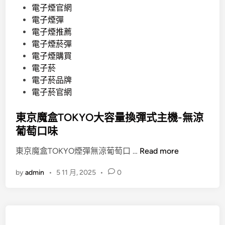
電子煙官網
電子煙彈
電子煙推薦
電子煙菸彈
電子煙購買
電子菸
電子菸品牌
電子菸官網
東京魔盒TOKYO大容量換彈式主機-無涼
葡萄口味
東
東京魔盒TOKYO煙彈無涼葡萄口 …
Read more
京
by
admin
•
5 11 月, 2025
•
0
魔
盒
T
O
K