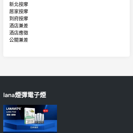
新北按摩
居家按摩
到府按摩
酒店兼差
酒店應徵
公關兼差
lana煙彈電子煙