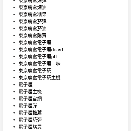
n
東京魔盒煙彈
東京魔盒煙油
東京魔盒糖果
東京魔盒菸彈
東京魔盒菸油
東京魔盒購買
東京魔盒電子煙
東京魔盒電子煙dcard
東京魔盒電子煙ptt
東京魔盒電子煙口味
東京魔盒電子菸
東京魔盒電子菸主機
電子煙
電子煙主機
電子煙官網
電子煙彈
電子煙推薦
電子煙菸彈
電子煙購買