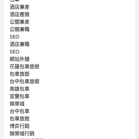
酒店兼差
酒店應徵
公關兼差
公關兼職
SEO
酒店兼職
SEO
網站外鏈
花蓮包車旅遊
包車旅遊
台中包車旅遊
高雄包車
宜蘭包車
娛樂城
台中包車
包車旅遊
博弈行銷
娛樂城行銷