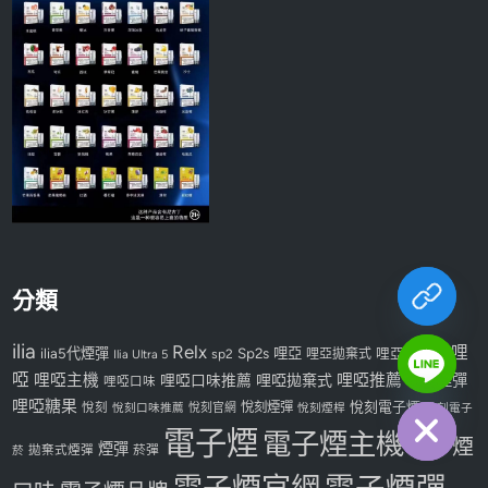
分類
ilia
Relx
哩
Sp2s
哩亞
ilia5代煙彈
哩亞電子煙
Ilia Ultra 5
sp2
哩亞拋棄式
chaty
啞
哩啞主機
哩啞推薦
哩啞煙彈
哩啞口味推薦
哩啞拋棄式
哩啞口味
Hide
哩啞糖果
悅刻煙彈
悅刻電子煙
悅刻
悅刻口味推薦
悅刻官網
悅刻煙桿
悅刻電子
電子煙
電子煙主機
電子煙
煙彈
拋棄式煙彈
菸彈
菸