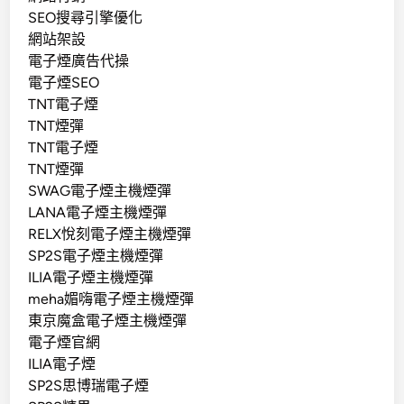
SEO搜尋引擎優化
網站架設
電子煙廣告代操
電子煙SEO
TNT電子煙
TNT煙彈
TNT電子煙
TNT煙彈
SWAG電子煙主機煙彈
LANA電子煙主機煙彈
RELX悅刻電子煙主機煙彈
SP2S電子煙主機煙彈
ILIA電子煙主機煙彈
meha媚嗨電子煙主機煙彈
東京魔盒電子煙主機煙彈
電子煙官網
ILIA電子煙
SP2S思博瑞電子煙