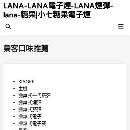
Skip
LANA-LANA電子煙-LANA煙彈-
to
lana-糖果|小七糖果電子煙
content
Mai
Open
Men
Search
梟客口味推薦
P
XIAOKE
o
主機
s
拋棄式一代菸彈
t
拋棄式煙彈
e
拋棄式菸彈
d
拋棄式電子
i
拋棄式電子菸