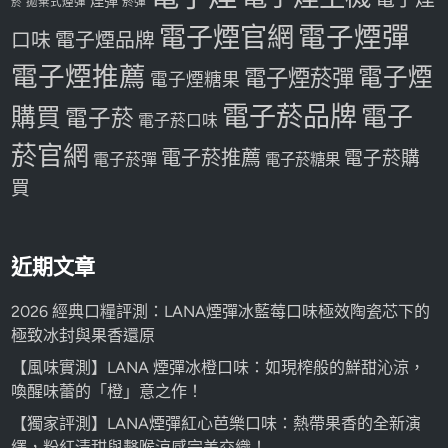
煙彈
拋棄式煙彈
菸彈
菸
電子煙官網
電子煙彈
口味
電子煙品牌
電子煙推薦
電子煙
電子煙菸彈
電子煙糖果
電子菸品牌
電子
購買
電子菸
電子菸口味
菸官網
電子菸推薦
電子菸購
電子菸彈
電子菸糖果
買
近期文章
2026 經典口糧評測：LANA煙彈冰藍莓口味極效陶瓷芯下的
極致冰封與果香還原
【風味實測】LANA 煙彈冰橙口味：如現榨般的鮮甜沁涼，
喚醒味蕾的「橙」意之作！
【獨家評測】LANA煙彈紅心芭樂口味：熱帶果香的全新演
繹，粉紅清甜與擊喉涼感完美交織！