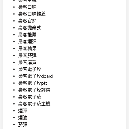
梟客主機
子
梟客口味
菸
梟客口味推薦
★
梟客官網
一
梟客拋棄式
次
梟客推薦
性
梟客煙彈
霧
梟客糖果
化
梟客菸彈
電
梟客購買
子
梟客電子煙
煙
梟客電子煙dcard
7
梟客電子煙ptt
5
梟客電子煙評價
0
梟客電子菸
0
梟客電子菸主機
口
煙彈
煙油
菸彈