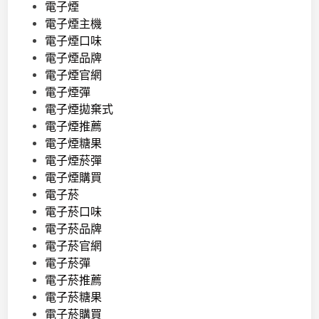
電子煙
電子煙主機
電子煙口味
電子煙品牌
電子煙官網
電子煙彈
電子煙拋棄式
電子煙推薦
電子煙糖果
電子煙菸彈
電子煙購買
電子菸
電子菸口味
電子菸品牌
電子菸官網
電子菸彈
電子菸推薦
電子菸糖果
電子菸購買