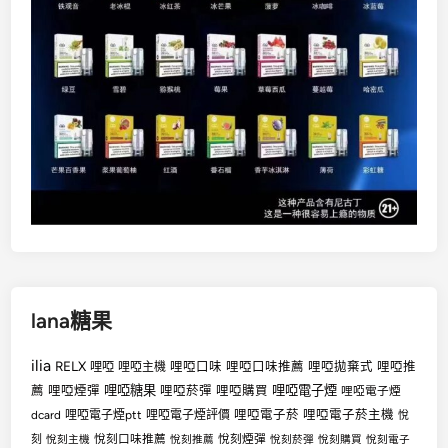
lana糖果
ilia
RELX
哩啞
哩啞口味
哩啞口味推薦
哩啞拋棄式
哩啞推
哩啞主機
哩啞糖果
哩啞電子煙
薦
哩啞煙彈
哩啞菸彈
哩啞購買
哩啞電子煙
哩啞電子菸
哩啞電子菸主機
dcard
哩啞電子煙ptt
哩啞電子煙評價
悅
悅刻口味推薦
悅刻煙彈
刻
悅刻主機
悅刻推薦
悅刻菸彈
悅刻購買
悅刻電子