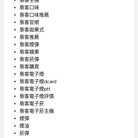
梟客主機
子
梟客口味
菸
梟客口味推薦
★
梟客官網
一
梟客拋棄式
次
梟客推薦
性
梟客煙彈
霧
梟客糖果
化
梟客菸彈
電
梟客購買
子
梟客電子煙
煙
梟客電子煙dcard
7
梟客電子煙ptt
5
梟客電子煙評價
0
梟客電子菸
0
梟客電子菸主機
口
煙彈
煙油
菸彈