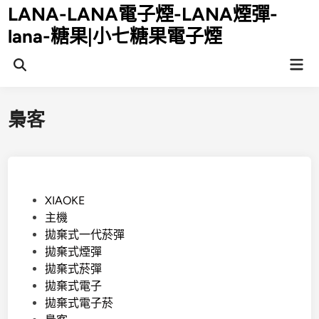
Skip
LANA-LANA電子煙-LANA煙彈-
to
lana-糖果|小七糖果電子煙
content
Mai
Open
Men
Search
梟客
P
XIAOKE
o
主機
s
拋棄式一代菸彈
t
拋棄式煙彈
e
拋棄式菸彈
d
拋棄式電子
i
拋棄式電子菸