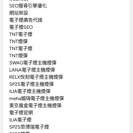
SEO搜尋引擎優化
網站架設
電子煙廣告代操
電子煙SEO
TNT電子煙
TNT煙彈
TNT電子煙
TNT煙彈
SWAG電子煙主機煙彈
LANA電子煙主機煙彈
RELX悅刻電子煙主機煙彈
SP2S電子煙主機煙彈
ILIA電子煙主機煙彈
meha媚嗨電子煙主機煙彈
東京魔盒電子煙主機煙彈
電子煙官網
ILIA電子煙
SP2S思博瑞電子煙