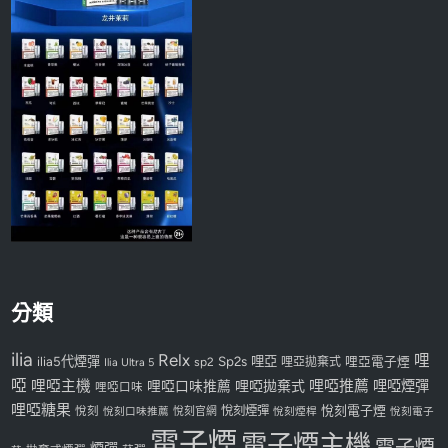
分類
ilia
Relx
哩
Sp2s
哩亞
ilia5代煙彈
哩亞電子煙
Ilia Ultra 5
sp2
哩亞拋棄式
啞
哩啞主機
哩啞推薦
哩啞煙彈
哩啞口味推薦
哩啞拋棄式
哩啞口味
哩啞糖果
悅刻煙彈
悅刻電子煙
悅刻
悅刻口味推薦
悅刻官網
悅刻煙桿
悅刻電子
電子煙
電子煙主機
電子煙