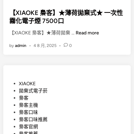
【XIAOKE 梟客】★薄荷拋棄式★ 一次性
霧化電子煙 7500口
【
【XIAOKE 梟客】★薄荷拋棄 …
Read more
X
by
admin
•
4 8 月, 2025
•
0
I
A
O
K
E
梟
P
XIAOKE
客
o
拋棄式電子菸
】
s
梟客
★
t
梟客主機
薄
e
梟客口味
荷
d
梟客口味推薦
拋
i
梟客官網
棄
n
梟客推薦