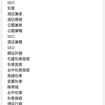
SEO
包車
酒店兼差
酒店應徵
公關兼差
公關兼職
SEO
酒店兼職
SEO
網站外鏈
花蓮包車旅遊
包車旅遊
台中包車旅遊
高雄包車
宜蘭包車
娛樂城
台中包車
包車旅遊
博弈行銷