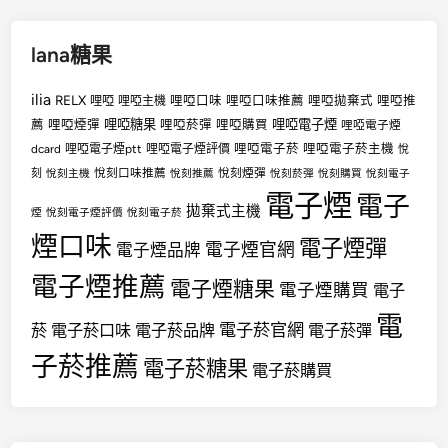
lana糖果
ilia
RELX
哩啞
哩啞口味
哩啞口味推薦
哩啞拋棄式
哩啞推
哩啞主機
哩啞糖果
哩啞電子煙
薦
哩啞煙彈
哩啞菸彈
哩啞購買
哩啞電子煙
哩啞電子菸
哩啞電子菸主機
dcard
哩啞電子煙ptt
哩啞電子煙評價
悅
悅刻口味推薦
悅刻煙彈
刻
悅刻主機
悅刻推薦
悅刻菸彈
悅刻購買
悅刻電子
電子煙
電子
拋棄式主機
煙
悅刻電子煙評價
悅刻電子菸
煙口味
電子煙彈
電子煙官網
電子煙品牌
電子煙推薦
電子煙糖果
電子煙購買
電子
電
電子菸官網
菸
電子菸口味
電子菸品牌
電子菸彈
子菸推薦
電子菸糖果
電子菸購買