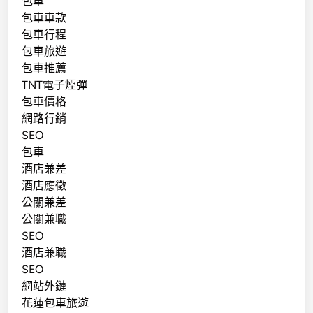
包車
包車車款
包車行程
包車旅遊
包車推薦
TNT電子煙彈
包車價格
網路行銷
SEO
包車
酒店兼差
酒店應徵
公關兼差
公關兼職
SEO
酒店兼職
SEO
網站外鏈
花蓮包車旅遊