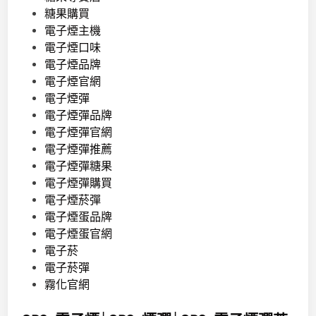
電
糖果購買
子
電子煙主機
煙
電子煙口味
彈
電子煙品牌
茗
電子煙官網
茶
電子煙彈
青
電子煙彈品牌
梅
電子煙彈官網
味
電子煙彈推薦
電子煙彈糖果
電子煙彈購買
電子煙菸彈
電子煙蛋品牌
電子煙蛋官網
電子菸
電子菸彈
霧化官網