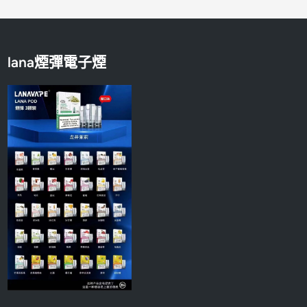
lana煙彈電子煙