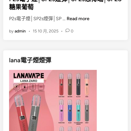
糖果葡萄
P
P2s電子煙│SP2s煙彈│SP …
Read more
2
by
admin
•
15 10 月, 2025
•
0
s
電
子
煙
lana電子煙煙彈
│
S
P
2
s
煙
彈
│
S
P
2