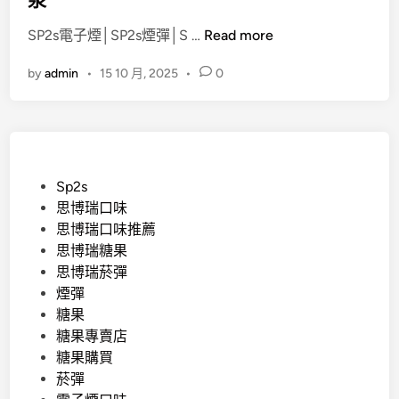
S
SP2s電子煙│SP2s煙彈│S …
Read more
P
by
admin
•
15 10 月, 2025
•
0
2
s
電
子
煙
│
P
Sp2s
S
o
思博瑞口味
P
s
思博瑞口味推薦
2
t
思博瑞糖果
s
e
思博瑞菸彈
煙
d
煙彈
彈
i
糖果
│
n
糖果專賣店
S
糖果購買
P
菸彈
2