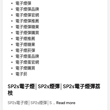
s
e
電子煙彈
煙
d
電子煙彈品牌
彈
i
電子煙彈官網
│
n
電子煙彈推薦
S
電子煙彈糖果
P
電子煙彈購買
2
電子煙推薦
s
電子煙糖果
電
電子煙菸彈
子
電子煙蛋品牌
煙
電子煙蛋官網
彈
電子煙購買
菸
電子菸
草
SP2s電子煙│SP2s煙彈│SP2s電子煙彈荔
枝
S
SP2s電子煙│SP2s煙彈│S …
Read more
P