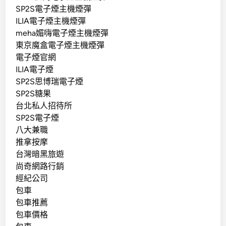
SP2S電子煙主機煙彈
ILIA電子煙主機煙彈
meha媚嗨電子煙主機煙彈
東京魔盒電子煙主機煙彈
電子煙官網
ILIA電子煙
SP2S思博瑞電子煙
SP2S糖果
台北私人招待所
SP2S電子煙
八大兼職
推拿按摩
台灣暗黑旅遊
尚奇網路行銷
經紀公司
包車
包車推薦
包車價格