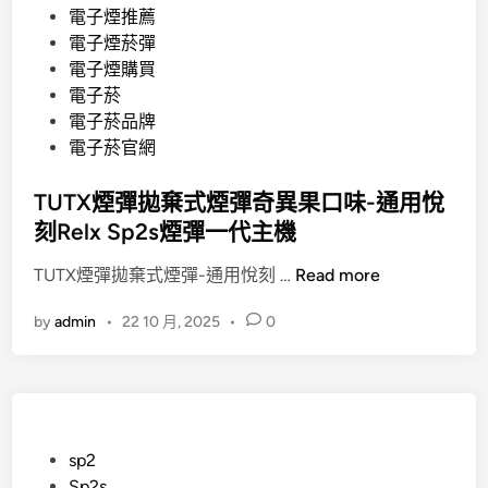
e
電子煙推薦
l
電子煙菸彈
x
電子煙購買
S
電子菸
p
電子菸品牌
2
電子菸官網
s
煙
TUTX煙彈拋棄式煙彈奇異果口味-通用悅
彈
刻Relx Sp2s煙彈一代主機
一
T
TUTX煙彈拋棄式煙彈-通用悅刻 …
代
Read more
U
主
by
admin
•
22 10 月, 2025
•
0
T
機
X
煙
彈
拋
棄
P
sp2
式
o
Sp2s