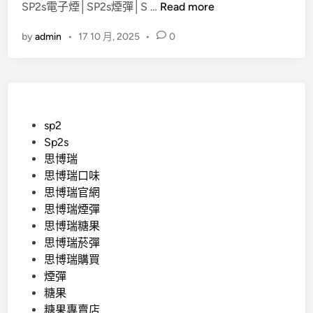
S
SP2s電子煙│SP2s煙彈│S …
Read more
P
by
admin
•
17 10 月, 2025
•
0
2
s
電
子
煙
│
P
sp2
S
o
Sp2s
P
s
思博瑞
2
t
思博瑞口味
s
e
思博瑞官網
煙
d
思博瑞煙彈
彈
i
思博瑞糖果
│
n
思博瑞菸彈
S
思博瑞購買
P
煙彈
2
糖果
s
糖果專賣店