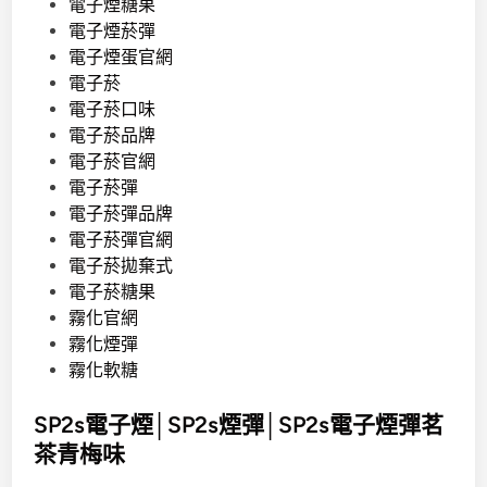
子
電子煙糖果
煙
電子煙菸彈
彈
電子煙蛋官網
荔
電子菸
枝
電子菸口味
電子菸品牌
電子菸官網
電子菸彈
電子菸彈品牌
電子菸彈官網
電子菸拋棄式
電子菸糖果
霧化官網
霧化煙彈
霧化軟糖
SP2s電子煙│SP2s煙彈│SP2s電子煙彈茗
茶青梅味