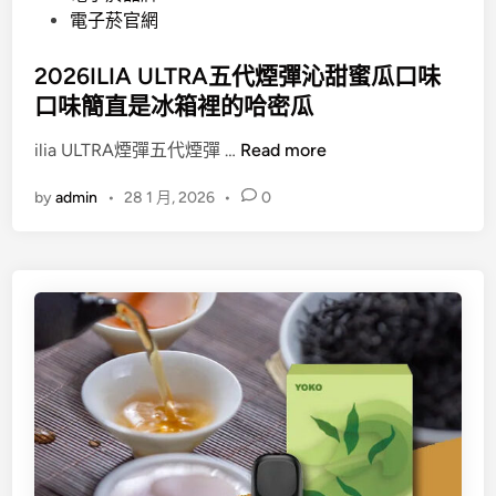
電子菸官網
2026ILIA ULTRA五代煙彈沁甜蜜瓜口味
口味簡直是冰箱裡的哈密瓜
2
ilia ULTRA煙彈五代煙彈 …
Read more
0
by
admin
•
28 1 月, 2026
•
0
2
6
I
L
I
A
U
L
T
R
A
五