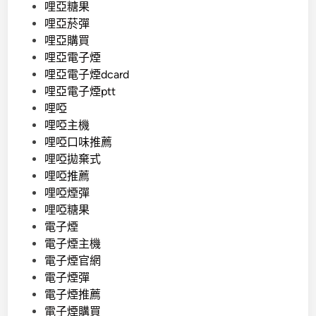
哩亞糖果
哩亞菸彈
哩亞購買
哩亞電子煙
哩亞電子煙dcard
哩亞電子煙ptt
哩啞
哩啞主機
哩啞口味推薦
哩啞拋棄式
哩啞推薦
哩啞煙彈
哩啞糖果
電子煙
電子煙主機
電子煙官網
電子煙彈
電子煙推薦
電子煙購買