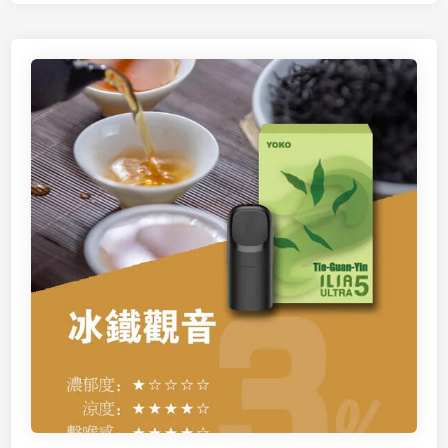
6
I
L
I
A
U
L
T
R
A
五
代
煙
彈
手
打
檸
檬
口