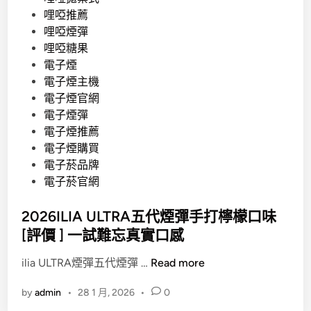
哩啞推薦
哩啞煙彈
哩啞糖果
電子煙
電子煙主機
電子煙官網
電子煙彈
電子煙推薦
電子煙購買
電子菸品牌
電子菸官網
2026ILIA ULTRA五代煙彈手打檸檬口味
[評價 ] 一試難忘真實口感
2
ilia ULTRA煙彈五代煙彈 …
Read more
0
by
admin
•
28 1 月, 2026
•
0
2