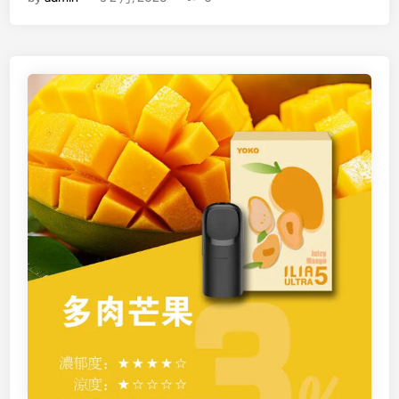
代
通
用
】
I
L
I
A
U
L
T
R
A
5
代
煙
彈
冰
鐵