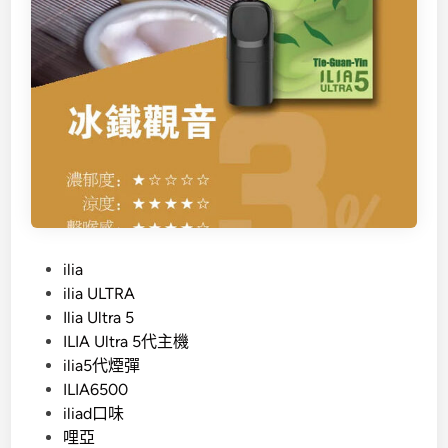
A
五
代
通
用
煙
彈
多
肉
芒
果
P
ilia
口
o
ilia ULTRA
味
s
Ilia Ultra 5
大
t
ILIA Ultra 5代主機
容
e
ilia5代煙彈
量
d
ILIA6500
不
i
iliad口味
漏
n
哩亞
油