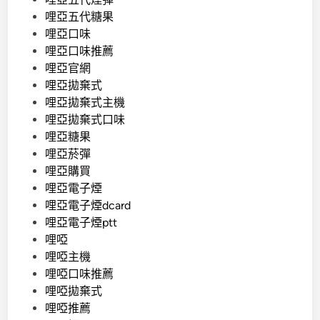
哈
哩亞五代糖果
密
哩亞口味
瓜
哩亞口味推薦
哩亞官網
哩亞拋棄式
哩亞拋棄式主機
哩亞拋棄式口味
哩亞糖果
哩亞菸彈
哩亞購買
哩亞電子煙
哩亞電子煙dcard
哩亞電子煙ptt
哩啞
哩啞主機
哩啞口味推薦
哩啞拋棄式
哩啞推薦