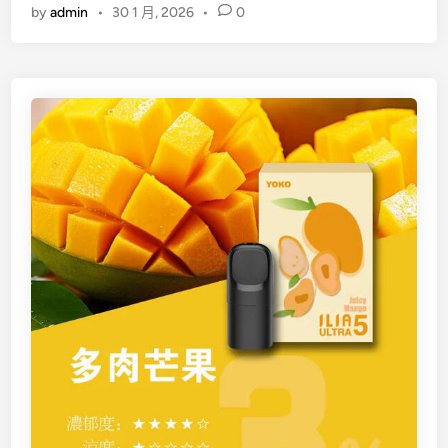
by
admin
•
30 1 月, 2026
•
0
只
抽
水
果
味
！
i
l
i
a
U
L
T
R
A
五
代
煙