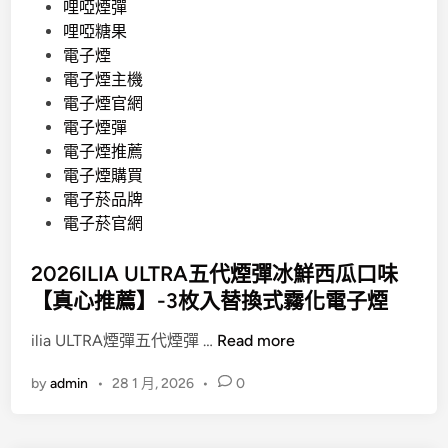
哩啞煙彈
哩啞糖果
電子煙
電子煙主機
電子煙官網
電子煙彈
電子煙推薦
電子煙購買
電子菸品牌
電子菸官網
2026ILIA ULTRA五代煙彈冰鮮西瓜口味
【真心推薦】-3枚入替換式霧化電子煙
2
ilia ULTRA煙彈五代煙彈 …
Read more
0
by
admin
•
28 1 月, 2026
•
0
2
6
I