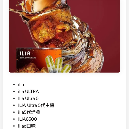
T
R
A
五
代
煙
彈
：
激
爽
可
樂
P
ilia
(
o
ilia ULTRA
I
s
Ilia Ultra 5
c
t
ILIA Ultra 5代主機
e
e
ilia5代煙彈
d
d
ILIA6500
C
i
iliad口味
o