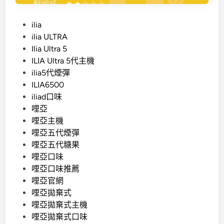
觀
音
P
ilia
口
o
ilia ULTRA
味
s
Ilia Ultra 5
炭
t
ILIA Ultra 5代主機
焙
e
ilia5代煙彈
茶
d
ILIA6500
韻
i
iliad口味
沁
n
哩亞
涼
哩亞主機
回
哩亞五代煙彈
甘
哩亞五代糖果
0
哩亞口味
甜
哩亞口味推薦
度
哩亞官網
首
哩亞拋棄式
選
哩亞拋棄式主機
哩亞拋棄式口味