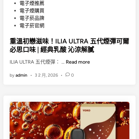
電子煙推薦
電子煙購買
電子菸品牌
電子菸官網
重溫初戀滋味！ILIA ULTRA 五代煙彈可爾
必思口味 | 經典乳酸 沁涼解膩
重
ILIA ULTRA 五代煙彈： …
Read more
溫
by
admin
•
3 2 月, 2026
•
0
初
戀
滋
味
！
I
L
I
A