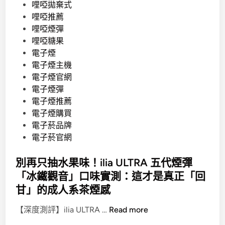
哩啞拋棄式
煙
哩啞推薦
彈
哩啞煙彈
哩啞糖果
電子煙
電子煙主機
電子煙官網
電子煙彈
電子煙推薦
電子煙購買
電子菸品牌
電子菸官網
別再只抽水果味！ilia ULTRA 五代煙彈
「冰鐵觀音」口味實測：這才是真正「回
甘」的成人系茶煙感
別
【深度測評】ilia ULTRA …
Read more
再