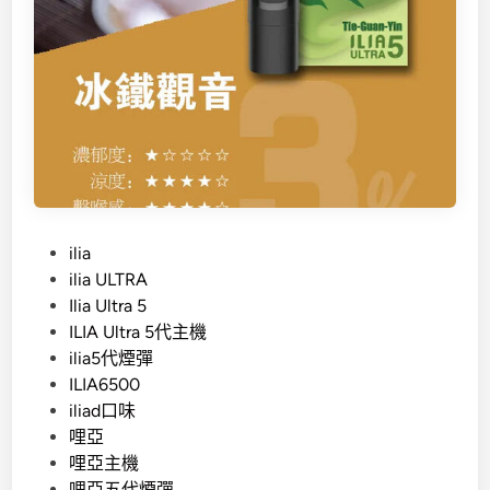
代
煙
彈
沁
甜
蜜
瓜
口
味
P
ilia
口
o
ilia ULTRA
味
s
Ilia Ultra 5
簡
t
ILIA Ultra 5代主機
直
e
ilia5代煙彈
是
d
ILIA6500
冰
i
iliad口味
箱
n
哩亞
裡
哩亞主機
的
哩亞五代煙彈