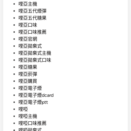
哩亞主機
哩亞五代煙彈
哩亞五代糖果
哩亞口味
哩亞口味推薦
哩亞官網
哩亞拋棄式
哩亞拋棄式主機
哩亞拋棄式口味
哩亞糖果
哩亞菸彈
哩亞購買
哩亞電子煙
哩亞電子煙dcard
哩亞電子煙ptt
哩啞
哩啞主機
哩啞口味推薦
哩啞拋棄式