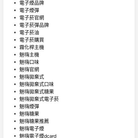
電子煙品牌
電子煙彈
電子菸官網
電子菸彈品牌
電子菸油
電子菸購買
霧化桿主機
魅嗨主機
魅嗨口味
魅嗨官網
魅嗨拋棄式
魅嗨拋棄式口味
魅嗨拋棄式糖果
魅嗨拋棄式電子菸
魅嗨煙彈
魅嗨糖果
魅嗨糖果推薦
魅嗨電子煙
魅嗨電子煙dcard