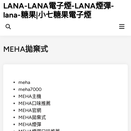
Skip
LANA-LANA電子煙-LANA煙彈-
to
lana-糖果|小七糖果電子煙
content
Mai
Open
Men
Search
MEHA拋棄式
P
meha
o
meha7000
s
MEHA主機
t
MEHA口味推薦
e
MEHA官網
d
MEHA拋棄式
i
MEHA煙彈