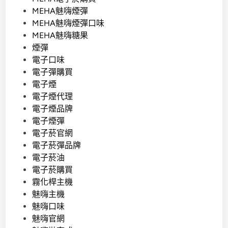
MEHA魅嗨煙彈
MEHA魅嗨煙彈口味
MEHA魅嗨糖果
煙彈
電子口味
電子彈購買
電子煙
電子煙代理
電子煙品牌
電子煙彈
電子菸官網
電子菸彈品牌
電子菸油
電子菸購買
霧化桿主機
魅嗨主機
魅嗨口味
魅嗨官網