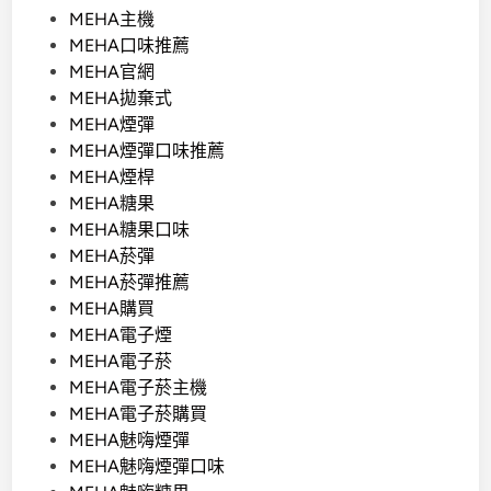
一
s
MEHA主機
次
t
MEHA口味推薦
性
e
MEHA官網
電
d
MEHA拋棄式
子
i
MEHA煙彈
煙
n
MEHA煙彈口味推薦
柚
MEHA煙桿
子
MEHA糖果
檸
MEHA糖果口味
檬
MEHA菸彈
口
MEHA菸彈推薦
味
MEHA購買
MEHA電子煙
MEHA電子菸
MEHA電子菸主機
MEHA電子菸購買
MEHA魅嗨煙彈
MEHA魅嗨煙彈口味