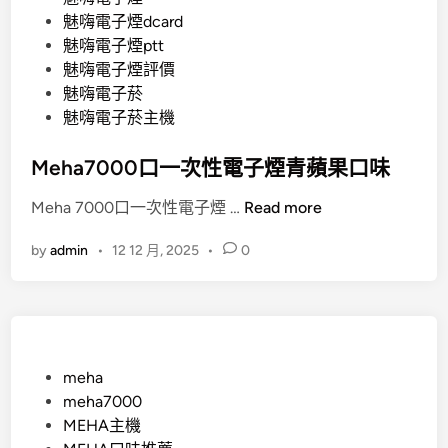
魅嗨電子煙dcard
魅嗨電子煙ptt
魅嗨電子煙評價
魅嗨電子菸
魅嗨電子菸主機
Meha7000口一次性電子煙青蘋果口味
M
Meha 7000口一次性電子煙 …
Read more
e
by
admin
•
12 12 月, 2025
•
0
h
a
7
0
0
0
P
meha
口
o
meha7000
一
s
MEHA主機
次