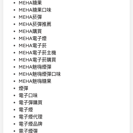
鎮
MEHA糖果
西
MEHA糖果口味
瓜
MEHA菸彈
口
MEHA菸彈推薦
味
MEHA購買
MEHA電子煙
MEHA電子菸
MEHA電子菸主機
MEHA電子菸購買
MEHA魅嗨煙彈
MEHA魅嗨煙彈口味
MEHA魅嗨糖果
煙彈
電子口味
電子彈購買
電子煙
電子煙代理
電子煙品牌
電子煙彈