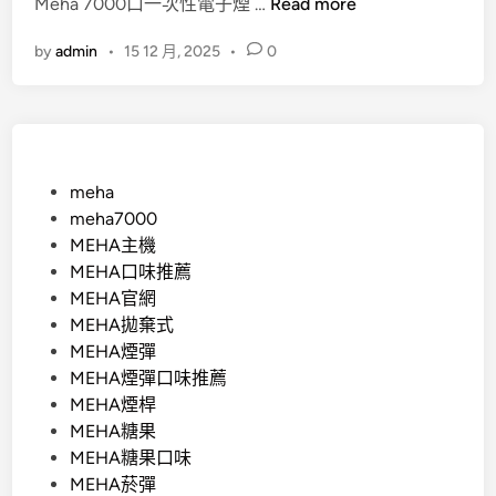
M
Meha 7000口一次性電子煙 …
Read more
e
by
admin
•
15 12 月, 2025
•
0
h
a
7
0
0
0
P
meha
口
o
meha7000
一
s
MEHA主機
次
t
MEHA口味推薦
性
e
MEHA官網
電
d
MEHA拋棄式
子
i
MEHA煙彈
煙
n
MEHA煙彈口味推薦
龍
MEHA煙桿
井
MEHA糖果
綠
MEHA糖果口味
茶
MEHA菸彈