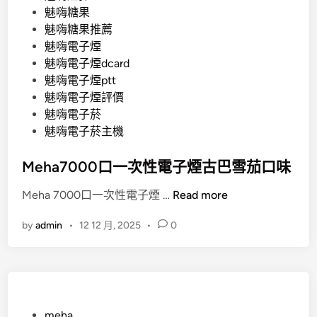
魅嗨糖果
魅嗨糖果推薦
魅嗨電子煙
魅嗨電子煙dcard
魅嗨電子煙ptt
魅嗨電子煙評價
魅嗨電子菸
魅嗨電子菸主機
Meha7000口一次性電子煙古巴雪茄口味
M
Meha 7000口一次性電子煙 …
Read more
e
by
admin
•
12 12 月, 2025
•
0
h
a
7
0
0
0
P
meha