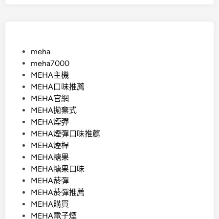
a
7
0
0
0
P
meha
口
o
meha7000
一
s
MEHA主機
次
t
MEHA口味推薦
性
e
MEHA官網
電
d
MEHA拋棄式
子
i
MEHA煙彈
煙
n
MEHA煙彈口味推薦
零
MEHA煙桿
度
MEHA糖果
可
MEHA糖果口味
樂
MEHA菸彈
口
MEHA菸彈推薦
味
MEHA購買
MEHA電子煙