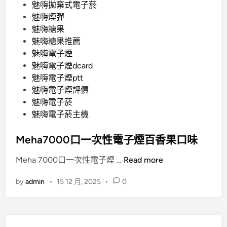
魅嗨拋棄式電子菸
魅嗨煙彈
魅嗨糖果
魅嗨糖果推薦
魅嗨電子煙
魅嗨電子煙dcard
魅嗨電子煙ptt
魅嗨電子煙評價
魅嗨電子菸
魅嗨電子菸主機
Meha7000口一次性電子煙百香果口味
M
Meha 7000口一次性電子煙 …
Read more
e
by
admin
•
15 12 月, 2025
•
0
h
a
7
0