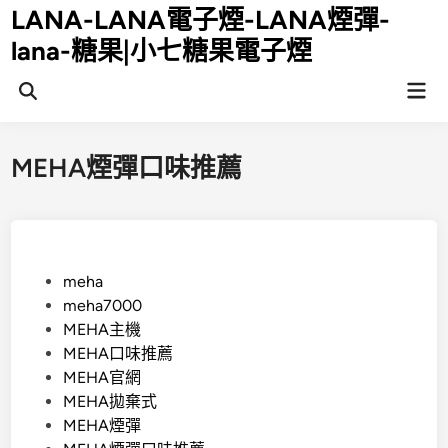
Skip
LANA-LANA電子煙-LANA煙彈-
to
lana-糖果|小七糖果電子煙
content
Mai
Open
Men
Search
MEHA煙彈口味推薦
P
meha
o
meha7000
s
MEHA主機
t
MEHA口味推薦
e
MEHA官網
d
MEHA拋棄式
i
MEHA煙彈