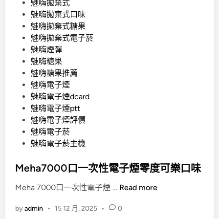
魅嗨拋棄式
魅嗨拋棄式口味
魅嗨拋棄式糖果
魅嗨拋棄式電子菸
魅嗨煙彈
魅嗨糖果
魅嗨糖果推薦
魅嗨電子煙
魅嗨電子煙dcard
魅嗨電子煙ptt
魅嗨電子煙評價
魅嗨電子菸
魅嗨電子菸主機
Meha7000口一次性電子煙零度可樂口味
M
Meha 7000口一次性電子煙 …
Read more
e
by
admin
•
15 12 月, 2025
•
0
h