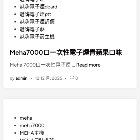
魅嗨電子煙dcard
魅嗨電子煙ptt
魅嗨電子煙評價
魅嗨電子菸
魅嗨電子菸主機
Meha7000口一次性電子煙青蘋果口味
M
Meha 7000口一次性電子煙 …
Read more
e
by
admin
•
12 12 月, 2025
•
0
h
a
7
0
0
0
P
meha
口
o
meha7000
一
s
MEHA主機
次