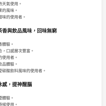
熱天氣使用。
果的風味。
甜味的使用者。
茶香與飲品風味，回味無窮
香體驗。
合，口感層次豐富。
的使用者。
飲品體驗。
愛碳酸飲料風味的使用者。
冰感，提神醒腦
煙體驗。
時候使用。