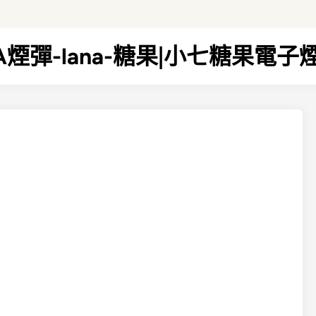
NA煙彈-lana-糖果|小七糖果電子