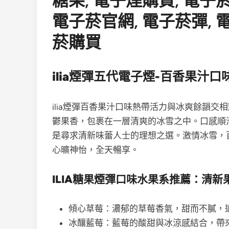
ilia
煙彈
五代電子煙-百香果汁口
ilia煙彈百香果汁口味
熱帶活力與冰爽餘韻交相
鬱果香，包裹在一層清爽的冰雪之中。口感順
是尋求清新味蕾人士的理想之選。激情冰雪，
心曠神怡，全天暢享。
ILIA糖果煙彈口味
水果系推薦：清新
傾心草莓：濃郁的草莓香氣，甜而不膩，
冰釀藍莓：藍莓的酸甜與冰涼感結合，帶