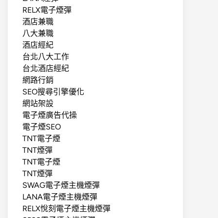
RELX電子煙彈
酒店兼職
八大兼職
酒店經紀
台北八大工作
台北酒店經紀
網路行銷
SEO搜尋引擎優化
網站架設
電子煙廣告代操
電子煙SEO
TNT電子煙
TNT煙彈
TNT電子煙
TNT煙彈
SWAG電子煙主機煙彈
LANA電子煙主機煙彈
RELX悅刻電子煙主機煙彈