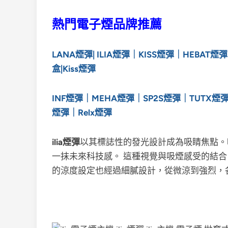
熱門電子煙品牌推薦
LANA煙彈| ILIA
煙彈
｜KISS煙彈｜HEBAT煙
盒|
Kiss煙彈
INF煙彈｜MEHA煙彈｜SP2S煙彈｜TUTX煙彈
煙彈｜Relx煙彈
ilia煙彈
以其標誌性的發光設計成為吸睛焦點。
一抹未來科技感。 這種視覺與吸煙感受的結合
的涼度設定也經過細膩設計，從微涼到強烈，