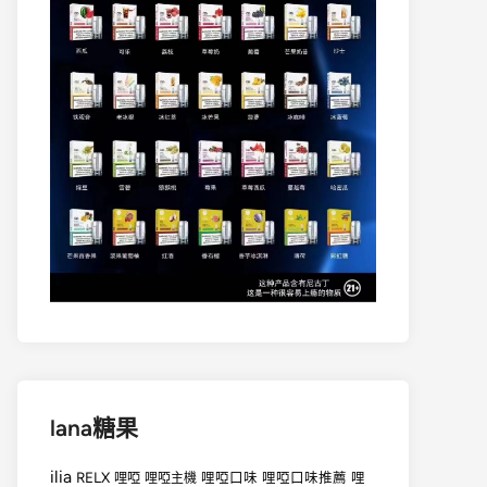
lana糖果
ilia
RELX
哩啞
哩啞口味
哩啞口味推薦
哩
哩啞主機