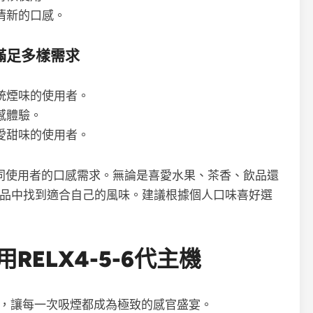
清新的口感。
滿足多樣需求
統煙味的使用者。
感體驗。
愛甜味的使用者。
不同使用者的口感需求。無論是喜愛水果、茶香、飲品還
的產品中找到適合自己的風味。建議根據個人口味喜好選
用RELX4-5-6代主機
享受，讓每一次吸煙都成為極致的感官盛宴。