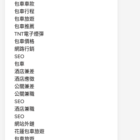
包車車款
包車行程
包車旅遊
包車推薦
TNT電子煙彈
包車價格
網路行銷
SEO
包車
酒店兼差
酒店應徵
公關兼差
公關兼職
SEO
酒店兼職
SEO
網站外鏈
花蓮包車旅遊
包車旅遊