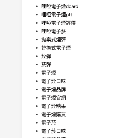
哩啞電子煙dcard
哩啞電子煙ptt
哩啞電子煙評價
哩啞電子菸
拋棄式煙彈
替換式電子煙
煙彈
菸彈
電子煙
電子煙口味
電子煙品牌
電子煙官網
電子煙糖果
電子煙購買
電子菸
電子菸口味