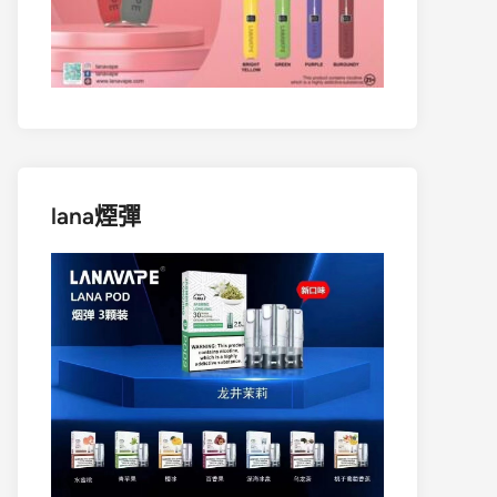
lana煙彈