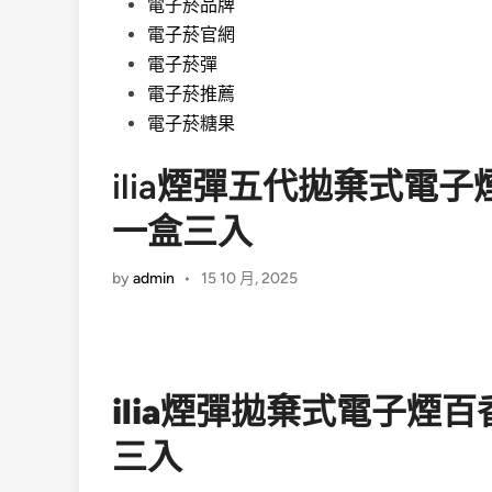
電子菸品牌
電子菸官網
電子菸彈
電子菸推薦
電子菸糖果
ilia煙彈五代拋棄式電
一盒三入
by
admin
•
15 10 月, 2025
ilia煙彈拋棄式電子煙
三入