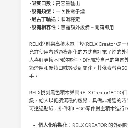
•
吸菸口數：
高容量輸出
•
設備類型：
一次性電子煙
•
尼古丁輸送：
順滑穩定
•
設備相容性：
無需額外設備 – 開箱即用
RELX悅刻樂高積木電子煙(RELX Creat
允許使用者透過模組化的方式自訂電子煙的外
人喜好更換不同的零件，DIY屬於自己的裝置
節煙阻和獨特口味等受到關注。其像素螢幕5
手。
RELX悅刻黑色積木樂高RELX Creator
級，給人以低調沉穩的感覺，具備非常強的時
可透過貼紙，掛件和LEGO零件對主積木進行D
個人化客製化
：RELX CREATOR 