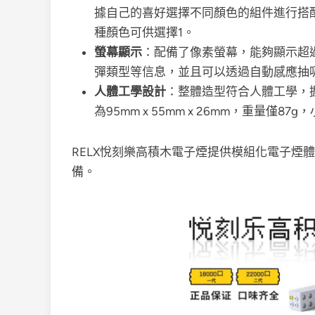
據自己的喜好選擇不同顏色的組件進行搭
種顏色可供選擇
1
。
螢幕顯示
：配備了像素螢幕，能夠顯示超過5
彈類型等信息，並且可以透過自動感應抽
人體工學設計
：整體造型符合人體工學，
為95mm x 55mm x 26mm，重量僅8
RELX悅刻樂高積木電子煙提供模組化電子煙
備。