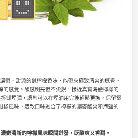
濃鬱、甜涼的鹹檸檬香味，能帶來極致清爽的感覺。
涼的感覺。酸感明亮但不尖銳，接近真實海鹽檸檬的
能夠輕鬆拆卸煙彈，讓您可以在煙油用完後輕鬆更換，保留電
柑橘風味。這款口味融合了檸檬的濃鬱酸爽和海鹽的
：濃鬱清新的檸檬風味瞬間迸發，既酸爽又香甜。