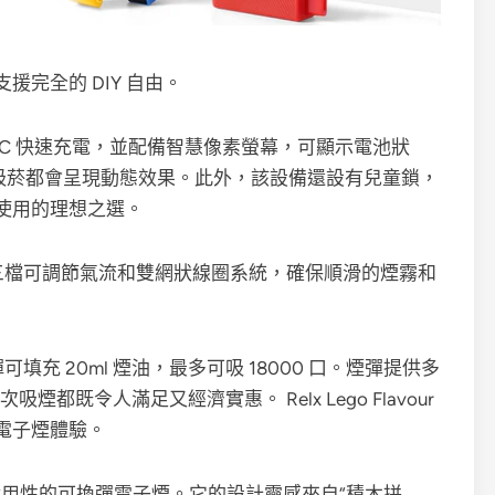
完全的 DIY 自由。
pe-C 快速充電，並配備智慧像素螢幕，可顯示電池狀
次吸菸都會呈現動態效果。此外，該設備還設有兒童鎖，
使用的理想之選。
援三檔可調節氣流和雙網狀線圈系統，確保順滑的煙霧和
填充 20ml 煙油，最多可吸 18000 口。煙彈提供多
煙都既令人滿足又經濟實惠。 Relx Lego Flavour
電子煙體驗。
合創意與實用性的可換彈電子煙。它的設計靈感來自“積木拼