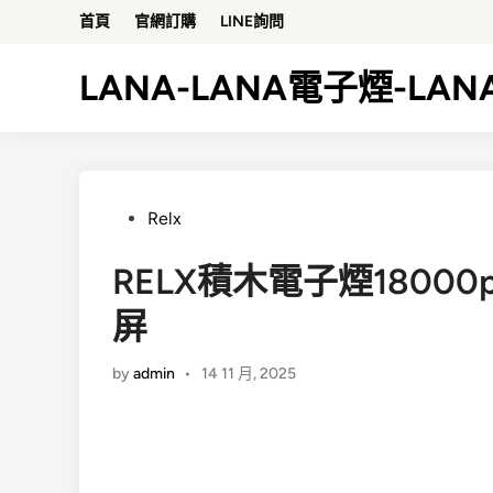
Skip
首頁
官網訂購
LINE詢問
to
content
LANA-LANA電子煙-LA
Posted
Relx
in
RELX積木電子煙1800
屏
by
admin
•
14 11 月, 2025