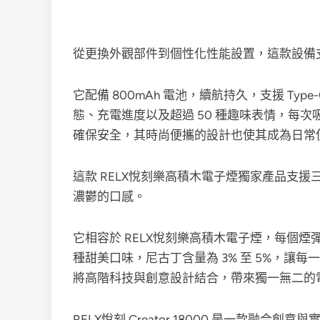
從更換外觀部件到個性化性能設置，這款設備支援
它配備 800mAh 電池，續航持久，支援 Ty
態、充電進度以及超過 50 種趣味表情，每
確保安全，其時尚便攜的設計也使其成為日常
這款 RELX悅刻樂高積木電子煙獨家產品支
濃鬱的口感。
它相容於 RELX悅刻樂高積木電子煙，每個煙彈可
種甜美口味，尼古丁含量為 3% 至 5%，讓每一次吸
將高階科技與創意設計結合，帶來獨一無二的
RELX悅刻 Creator 18000 是一款融