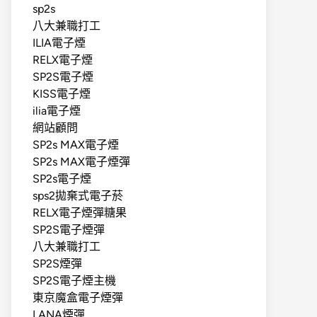
sp2s
八大兼職打工
ILIA電子煙
RELX電子煙
SP2S電子煙
KISS電子煙
ilia電子煙
網站顧問
SP2s MAX電子煙
SP2s MAX電子煙彈
SP2s電子煙
sps2拋棄式電子菸
RELX電子煙彈糖果
SP2S電子煙彈
八大兼職打工
SP2S煙彈
SP2S電子煙主機
東京魔盒電子煙彈
LANA煙彈