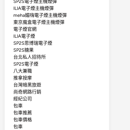
SP2S電子煙主機煙彈
ILIA電子煙主機煙彈
meha媚嗨電子煙主機煙彈
東京魔盒電子煙主機煙彈
電子煙官網
ILIA電子煙
SP2S思博瑞電子煙
SP2S糖果
台北私人招待所
SP2S電子煙
八大兼職
推拿按摩
台灣暗黑旅遊
尚奇網路行銷
經紀公司
包車
包車推薦
包車價格
包車