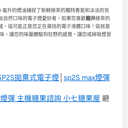
10 毫升的煙油捕捉了新鮮綠茶的獨特香氣和淡淡的苦
淡自然口味的電子煙愛好者。
如果您喜歡
龍井
綠茶的
感，這可能正是您正在尋找的電子液體口味！
這就是
味，讓您的味蕾體驗到狂野的感覺，讓您戒掉吸煙習
SP2S拋棄式電子煙
│
sp2S max煙彈
S 電子煙彈 主機糖果諮詢 小七糖果屋
避