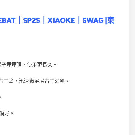
EBAT
｜
SP2S
｜
XIAOKE
｜
SWAG
|
東
容量電子煙煙彈，使用更長久。
）尼古丁鹽，迅速滿足尼古丁渴望。
。
種偏好。