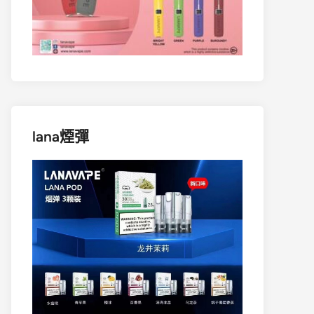
lana煙彈