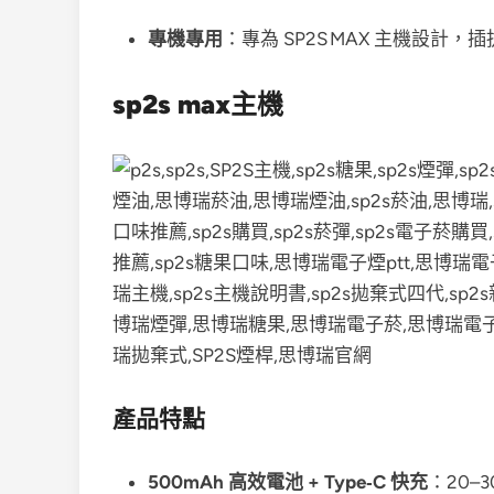
專機專用
：專為 SP2S MAX 主機設計
sp2s max主機
產品特點
500mAh 高效電池 + Type‑C 快充
：20–