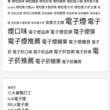
哩啞糖果
哩啞電子煙
薦
哩啞煙彈
哩啞菸彈
哩啞購買
哩啞電子煙
哩啞電子菸
哩啞電子菸主機
dcard
哩啞電子煙ptt
哩啞電子煙評價
悅
悅刻口味推薦
悅刻煙彈
刻
悅刻主機
悅刻推薦
悅刻菸彈
悅刻購買
悅刻電子
電子煙
電子
拋棄式主機
煙
悅刻電子煙評價
悅刻電子菸
煙口味
電子煙彈
電子煙官網
電子煙品牌
電子煙推薦
電子煙糖果
電子煙購買
電子
電
電子菸官網
菸
電子菸口味
電子菸品牌
電子菸彈
子菸推薦
電子菸糖果
電子菸購買
sp2s
八大兼職打工
ILIA電子煙
RELX電子煙