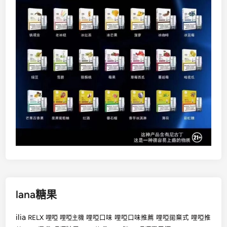
lana糖果
ilia
RELX
哩啞
哩啞口味
哩啞口味推薦
哩啞拋棄式
哩啞推
哩啞主機