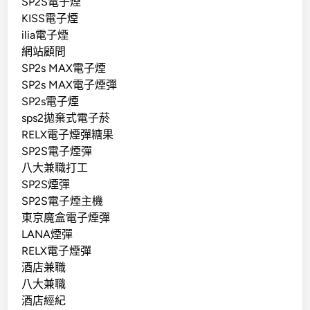
SP2S電子煙
KISS電子煙
ilia電子煙
網站顧問
SP2s MAX電子煙
SP2s MAX電子煙彈
SP2s電子煙
sps2拋棄式電子菸
RELX電子煙彈糖果
SP2S電子煙彈
八大兼職打工
SP2S煙彈
SP2S電子煙主機
東京魔盒電子煙彈
LANA煙彈
RELX電子煙彈
酒店兼職
八大兼職
酒店經紀