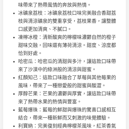
味帶來了熱帶風情的奔放與熱情。
冰礦泉荔枝：冰礦泉荔枝口味完美融合香甜荔
枝與清涼礦泉的雙重享受，荔枝果香，讓整體
口感更加清爽、不膩口。
凍檸冰橙：清新酸爽的檸檬味濃鬱自然的橙子
甜味交融，回味還有薄荷清涼。甜度、涼度都
恰到好處。
哈密瓜：哈密瓜的清甜與多汁，讓這款口味帶
來了沙漠中的綠洲般的清涼與甜蜜。
紅顏知己：這款口味融合了草莓與其他莓果的
風味，帶來了一種戀愛般的甜蜜與酸澀。
厚醇芒果：芒果的濃鬱與厚實，讓這款口味帶
來了熱帶水果的熱情與豐富。
藍莓爆珠：藍莓的鮮甜與爆珠的驚喜口感相互
結合，帶來一種新鮮而又刺激的味覺體驗。
利寶納：完美復刻經典檸檬茶風味，紅茶香氣