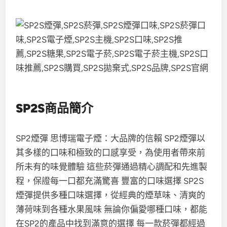
SP2S商品簡介
SP2煙彈 思博瑞電子煙：大品牌的信賴 SP2煙彈以
其多樣的口味和極致的口感享受，為使用者帶來前
所未有的味覺體驗 這些菸彈通過精心調配和先進製
程，保證每一口都充滿驚喜 豐富的口味選擇 SP2S
煙彈提供多種口味選擇，從經典的煙草味、清爽的
薄荷味到各種水果風味 無論你偏愛哪種口味，都能
在SP2的產品中找到滿意的選擇 每一款菸彈都經過