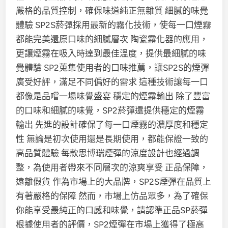
嚴格的品質控制，確保味道純正無雜質 細膩的味覺
體驗 SP2S菸彈採用最新的霧化技術，使每一口煙霧
都能完美還原口味的細膩層次 陶瓷霧化器的應用，
更讓煙霧在吸入時達到最佳溫度，提供最細膩的味
覺體驗 SP2蒐集使用者的口味推薦，讓SP2S的煙彈
廣受好評，滿足不同偏好的需求 這種技術讓每一口
都像是品嚐一場味覺盛宴 穩定的煙霧輸出 除了豐富
的口味和細膩的味覺，SP2菸彈還提供穩定的煙霧
輸出 先進的設計確保了每一口煙霧的濃厚度和穩定
性 無論是初次使用還是長期使用，都能保證一致的
高品質體驗 每款思博瑞煙彈的涼度設計也經過調
整，為使用者帶來不同層次的涼爽享受 正品保障，
遠離假貨 作為市場上的大品牌，SP2S煙彈在品質上
有著嚴格的保障 然而，市場上仿品眾多，為了確保
你能享受最純正的口感和味覺，請認準正品SP菸彈
根據使用者的評價，SP2煙彈在市場上獲得了極高