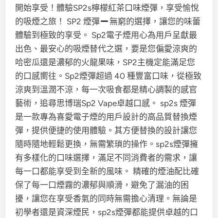
開始享受！體驗SP2s檸檬紅茶口味煙彈，享受愉悅
的吸煙之旅！ SP2 煙彈
無窮的選擇，讓您的味蕾
體驗到極致的享受。 Sp2電子煙用心為用戶呈獻最
出色、最安心的吸煙替代之選，要是您偏愛涼爽的
哈密瓜還是濃郁的火龍果味，SP2主機定能滿足您
的口感嚮往。Sp2煙彈超過 40 種豐富口味，從極致
涼爽到溫潤不涼，每一次吸食都是精心調製的感官
藝術，追尋思博瑞Sp2 Vape卓越口感。 sp2s 煙彈
是一款專為喜愛電子煙的用戶設計的高品質替換煙
彈，提供便捷的使用體驗。其方便替換的設計讓您
隨時隨地輕鬆更換，無需繁瑣的操作。sp2s煙彈擁
有多樣化的口味選擇，滿足不同消費者的需求，讓
每一口都能享受到全新的風味。 精確的煙油配比確
保了每一口煙霧的濃郁與順滑，避免了漏油的困
擾，讓您在享受香氣的同時無需擔心清理。無論是
初學者還是資深煙民，sp2s煙彈都能提供卓越的口