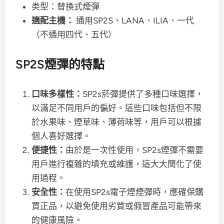
类型：替換式煙彈
適配主機：
通用SP2S、LANA、ILIA、一代
（不通用四代、五代）
SP2S煙彈的特點
口味多樣性：
SP2s菸彈
提供了多種口味選擇，
以滿足不同用戶的偏好。這些口味包括但不限
於水果味、煙草味、薄荷味等，用戶可以根據
個人喜好選擇。
便捷性：
由於是一次性使用，SP2s煙彈不需要
用戶進行複雜的填充或維護，這大大簡化了使
用過程。
安全性：
在使用SP2s電子煙煙彈時，應確保購
買正品，以避免使用劣質或假冒產品可能帶來
的健康風險。