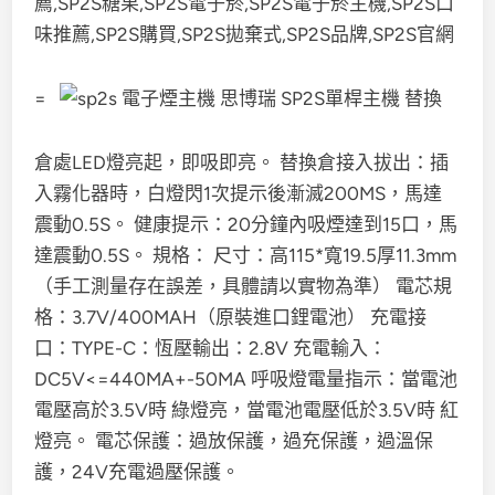
=
思博瑞 SP2S單桿主機 替換
倉處LED燈亮起，即吸即亮。 替換倉接入拔出：插
入霧化器時，白燈閃1次提示後漸滅200MS，馬達
震動0.5S。 健康提示：20分鐘內吸煙達到15口，馬
達震動0.5S。 規格： 尺寸：高115*寬19.5厚11.3mm
（手工測量存在誤差，具體請以實物為準） 電芯規
格：3.7V/400MAH（原裝進口鋰電池） 充電接
口：TYPE-C：恆壓輸出：2.8V 充電輸入：
DC5V<=440MA+-50MA 呼吸燈電量指示：當電池
電壓高於3.5V時 綠燈亮，當電池電壓低於3.5V時 紅
燈亮。 電芯保護：過放保護，過充保護，過溫保
護，24V充電過壓保護。