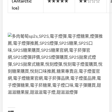
(Antarctic
★★★★★
★★☆☆☆
Ice)