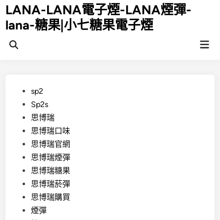
Skip
LANA-LANA電子煙-LANA煙彈-
to
lana-糖果|小七糖果電子煙
content
Mai
Open
Men
Search
Posted
sp2
in
Sp2s
思博瑞
思博瑞口味
思博瑞官網
思博瑞煙彈
思博瑞糖果
思博瑞菸彈
思博瑞購買
煙彈