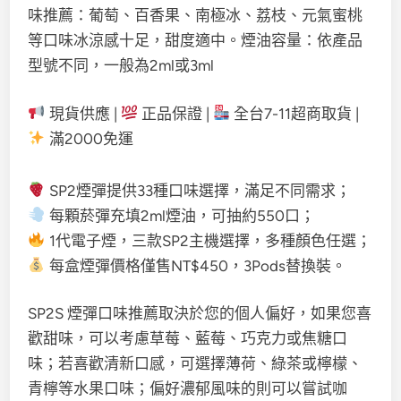
味推薦：葡萄、百香果、南極冰、荔枝、元氣蜜桃
等口味冰涼感十足，甜度適中。煙油容量：依產品
型號不同，一般為2ml或3ml
現貨供應 |
正品保證 |
全台7-11超商取貨 |
滿2000免運
SP2煙彈提供33種口味選擇，滿足不同需求；
每顆菸彈充填2ml煙油，可抽約550口；
1代電子煙，三款SP2主機選擇，多種顏色任選；
每盒煙彈價格僅售NT$450，3Pods替換裝。
SP2S 煙彈口味推薦取決於您的個人偏好，如果您喜
歡甜味，可以考慮草莓、藍莓、巧克力或焦糖口
味；若喜歡清新口感，可選擇薄荷、綠茶或檸檬、
青檸等水果口味；偏好濃郁風味的則可以嘗試咖