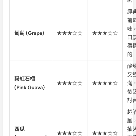
經
葡
味
葡萄 (Grape)
★★★☆☆
★★★☆☆
口
穩
的
酸
又
粉紅石榴
★★★☆☆
★★★★☆
滿
(Pink Guava)
後
討
超
膩
西瓜
抽
★★★☆☆
★★★☆☆