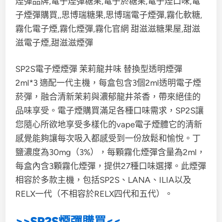
SP2S電子煙煙彈 茉莉龍井味 替換型透明煙彈
2ml*3 適配一代主機，每盒包含3個2ml透明電子煙
菸彈，融合清新茉莉與濃郁龍井茶香，帶來絕佳的
品味享受。電子煙購買滿足各種口味需求，SP2S讓
您隨心所欲地享受多樣化的vape電子煙體它的清新
感覺能夠讓每次吸入都感受到一份放鬆和愉悅。丁
鹽濃度為30mg（3%），每顆霧化煙彈含量為2ml，
每盒內含3顆霧化煙彈，提供27種口味選擇。此煙彈
相容於多款主機，包括SP2S、LANA、ILIA以及
RELX一代（不相容於RELX四代和五代）。
>>SP2S煙彈購買<<