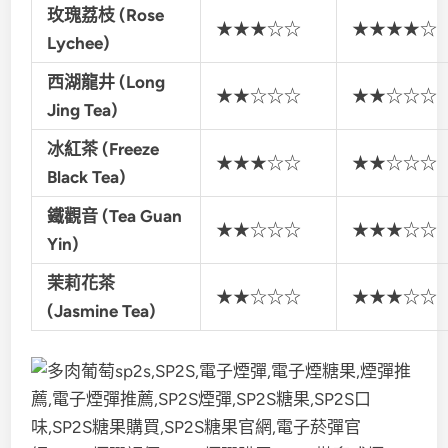
玫瑰荔枝 (Rose
★★★☆☆
★★★★☆
Lychee)
西湖龍井 (Long
★★☆☆☆
★★☆☆☆
Jing Tea)
冰紅茶 (Freeze
★★★☆☆
★★☆☆☆
Black Tea)
鐵觀音 (Tea Guan
★★☆☆☆
★★★☆☆
Yin)
茉莉花茶
★★☆☆☆
★★★☆☆
(Jasmine Tea)