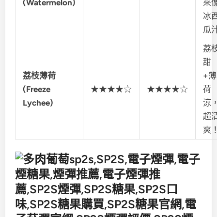
(Watermelon)
來
冰
瓜
荔
甜
荔枝薄荷
+薄
(Freeze
★★★★☆
★★★★☆
荷
Lychee)
涼
超
爽