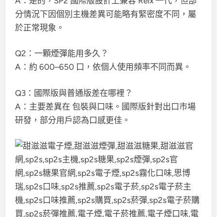
A：是的，SP2 國際版設計上兼容 Relx 一代，但部
分情況下因個別主機差異可能略有緊密度不同，屬
於正常現象。
Q2：一顆煙彈能用多久？
A：約 600–650 口，依個人使用頻率不同而異。
Q3：國際版與普通版差在哪裡？
A：主要差異在 包裝與口味。國際版針對出口市場
研發，部分用戶認為口感更佳。