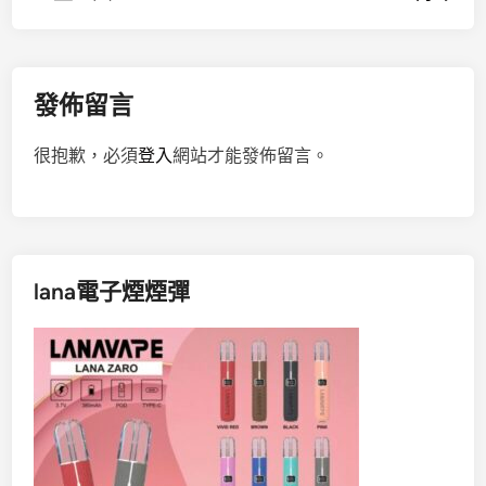
覽
發佈留言
很抱歉，必須
登入
網站才能發佈留言。
lana電子煙煙彈