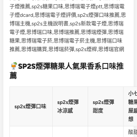
SP2S煙彈糖果人氣果香系口味推
薦
小
sp2s煙彈
sp2s煙彈
糖
sp2s煙彈口味
冰涼感
甜度
屋
想
酸