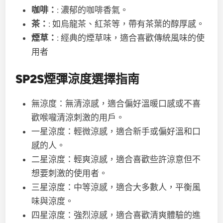
咖啡：
:
濃郁的咖啡香氣。
茶：
:
如烏龍茶、紅茶等，帶有茶葉的醇厚感。
煙草：
:
經典的煙草味，適合喜歡傳統風味的使
用者
SP2S煙彈涼度選擇指南
無涼度：無清涼感，適合偏好溫暖口感或不喜
歡喉嚨清涼刺激的用戶。
一星涼度：輕微涼感，適合新手或偏好溫和口
感的人。
二星涼度：輕爽涼感，適合喜歡些許涼意但不
想要刺激的使用者。
三星涼度：中等涼感，適合大多數人，平衡風
味與涼度。
四星涼度：強烈涼感，適合喜歡清爽體驗的進