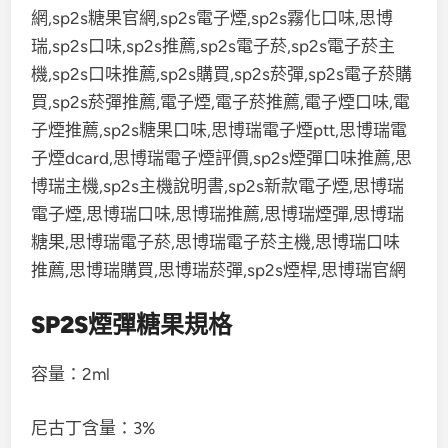
SP2S煙彈糖果規格
容量：2ml
尼古丁含量：3%