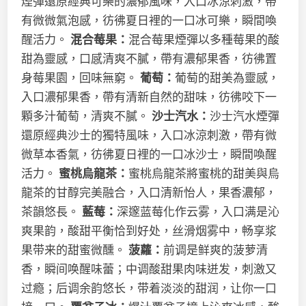
煙彈還原經典可樂的濃郁風味，入口冰涼刺激，帶
有微微氣泡感，彷彿夏日裡的一口冰可樂，瞬間喚
醒活力。
混合莓果：
混合莓果煙彈以多種莓果的酸
甜為靈感，口感清爽不膩，帶有濃郁果香，彷彿置
身莓果園，回味無窮。
葡萄：
葡萄的甜美為靈感，
入口濃郁果香，帶有清新自然的甜味，彷彿咬下一
顆多汁葡萄，清爽不膩。
沙士汽水：
沙士汽水煙彈
還原經典沙士的獨特風味，入口冰涼刺激，帶有微
微草本香氣，彷彿夏日裡的一口冰沙士，瞬間喚醒
活力。
蜜桃烏龍茶：
蜜桃烏龍茶將蜜桃的甜美與烏
龍茶的甘醇完美融合，入口清新怡人，果香濃郁，
茶韻悠長。
藍莓：
深邃蓝莓化作云雾，入口满是沁
爽果韵，酸甜平衡恰到好处，丝滑烟雾中，畅享浆
果带来的甜蜜微醺。
菠蘿：
前调是鲜爽的菠萝清
香，瞬间唤醒味蕾；中调酸甜果肉味迸发，刺激又
过瘾；后调余韵悠长，带着淡淡的甜润，让你一口