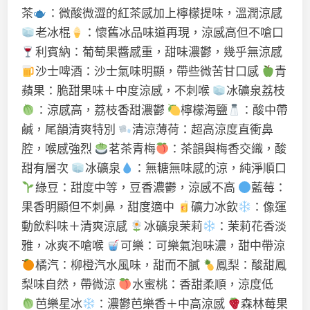
茶
：微酸微澀的紅茶感加上檸檬提味，溫潤涼感
老冰棍
：懷舊冰品味道再現，涼感高但不嗆口
利賓納：葡萄果醬感重，甜味濃鬱，幾乎無涼感
沙士啤酒：沙士氣味明顯，帶些微苦甘口感
青
蘋果：脆甜果味＋中度涼感，不刺喉
冰礦泉荔枝
：涼感高，荔枝香甜濃鬱
檸檬海鹽
：酸中帶
鹹，尾韻清爽特別
清涼薄荷：超高涼度直衝鼻
腔，喉感強烈
茗茶青梅
：茶韻與梅香交織，酸
甜有層次
冰礦泉
：無糖無味感的涼，純淨順口
綠豆：甜度中等，豆香濃鬱，涼感不高
藍莓：
果香明顯但不刺鼻，甜度適中
礦力冰飲
：像運
動飲料味＋清爽涼感
冰礦泉茉莉
：茉莉花香淡
雅，冰爽不嗆喉
可樂：可樂氣泡味濃，甜中帶涼
橘汽：柳橙汽水風味，甜而不膩
鳳梨：酸甜鳳
梨味自然，帶微涼
水蜜桃：香甜柔順，涼度低
芭樂星冰
：濃鬱芭樂香＋中高涼感
森林莓果