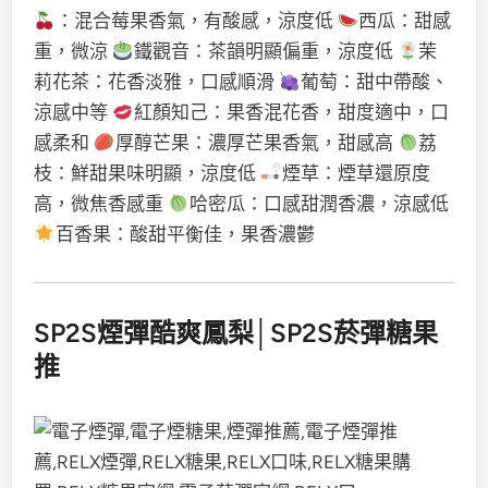
：混合莓果香氣，有酸感，涼度低
西瓜：甜感
重，微涼
鐵觀音：茶韻明顯偏重，涼度低
茉
莉花茶：花香淡雅，口感順滑
葡萄：甜中帶酸、
涼感中等
紅顏知己：果香混花香，甜度適中，口
感柔和
厚醇芒果：濃厚芒果香氣，甜感高
荔
枝：鮮甜果味明顯，涼度低
煙草：煙草還原度
高，微焦香感重
哈密瓜：口感甜潤香濃，涼感低
百香果：酸甜平衡佳，果香濃鬱
SP2S煙彈酷爽鳳梨│SP2S菸彈糖果
推