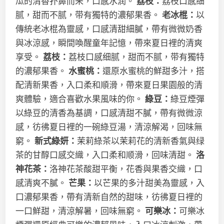
瓜的清香扑鼻而来，口感水润。
荔枝：
荔枝口感细
腻，甜而不腻，带有獨特的濃郁果香。
老冰棍：
以
傳統老冰棍為靈感，口感清甜細膩，帶有微微奶香
與冰涼感，瞬間喚醒童年記憶，帶來夏日裡的清爽
享受。
荔枝：
荔枝口感细腻，甜而不腻，带有獨特
的濃郁果香。
水蜜桃：
還原水蜜桃的鮮甜多汁，搭
配清新果香，入口柔和順滑，帶來夏日果園般的清
爽體驗，適合喜歡水果風味的你。
綠豆：
綠豆煙彈
以綠豆的清香為基調，口感清甜不膩，帶有微微涼
感，彷彿夏日裡的一碗綠豆湯，清涼解渴，回味無
窮。
新式綠妍：
茉莉綠茶以茉莉花的清新香氣與绿
茶的甘醇口感交織，入口柔和顺滑，回味清甜。
洛
神花茶：
洛神花茶酸甜平衡，花香與果香交織，口
感清爽不膩。
芒果：
以芒果的多汁甜美為靈感，入
口濃郁果香，帶有清新自然的甜味，彷彿夏日裡的
一口鮮甜，清涼解暑，回味無窮。
可樂冰：
可樂冰