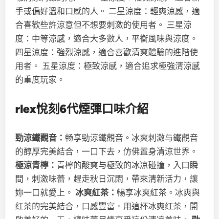
手或偏好溫和口感的人。 二星涼度：輕爽涼感，適
合喜歡些許涼意但不想要刺激的使用者。 三星涼
度：中等涼感，適合大多數人，平衡風味與涼度。
四星涼度：強烈涼感，適合喜歡清爽體驗的進階使
用者。 五星涼度：極致涼感，適合追求極強清涼感
的重度玩家。
rlex悅刻
6代
煙彈口味介紹
勁涼鐵觀音：
畅享勁涼鐵觀音。冰爽刺激与鐵觀音
的醇厚完美結合，一口下去，仿佛置身清涼世界。
極涼青檸：
青檸的酸爽与極致的冰凉碰撞，入口瞬
間，刺激味蕾，趕走秋日沉悶，帶來清新活力，讓
妳一口就愛上。
冰爽紅茶：
暢享冰爽紅茶。冰爽與
红茶的完美結合，口感豐富。用這杯冰爽红茶，開