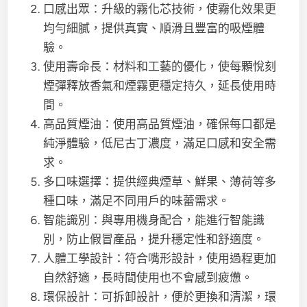
口感出眾：升級的霧化芯技術，使霧化效果更
均勻細膩，提供真實、順滑且豐富的吸煙體
驗。
使用壽命長：材料和工藝的優化，使每顆悅刻
煙彈釋放香氣和煙霧更穩定持久，延長使用時
間。
高品質煙油：使用高品質煙油，確保每口都是
純淨體驗，低尼古丁濃度，滿足口感和安全需
求。
多口味選擇：提供經典煙草、鮮果、薄荷等多
種口味，滿足不同用戶的味蕾需求。
智能識別：與專用機身配合，能進行智能識
別，防止假冒產品，提升穩定性和舒適度。
人體工學設計：符合嘴形設計，使用過程更加
自然舒適，長時間使用也不會感到疲憊。
環保設計：可拆卸設計，便於更換和清潔，環