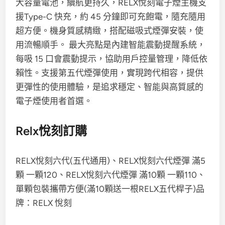
大容量電池，續航更持久，RELX悅刻電子煙主機支
援Type-C 快充，約 45 分鐘即可充飽電，隨充隨用
超方便。機身質感精緻，搭配磁吸式煙彈安裝，使
用流暢順手。 最大亮點是內建智能震動提醒系統，
每吸 15 口會震動提示，協助用戶控量管理，降低依
賴性。支援第五代煙彈使用，實現跨代相容，提供
更彈性的使用體驗，是追求穩定、智能與高質感的
電子煙使用者首選。
Relx悅刻訂購
RELX悅刻六代(五代通用)、RELX悅刻六代煙彈 滿5
顆 一顆120、RELX悅刻六代煙彈 滿10顆 一顆110、
單顆包裝攜帶方便(滿10顆送一根RELX五代桿子)品
牌：RELX 悅刻