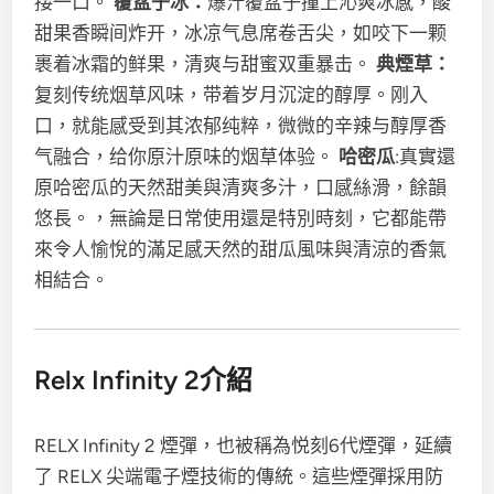
接一口。
覆盆子冰：
爆汁覆盆子撞上沁爽冰感，酸
甜果香瞬间炸开，冰凉气息席卷舌尖，如咬下一颗
裹着冰霜的鲜果，清爽与甜蜜双重暴击。
典煙草：
复刻传统烟草风味，带着岁月沉淀的醇厚。刚入
口，就能感受到其浓郁纯粹，微微的辛辣与醇厚香
气融合，给你原汁原味的烟草体验。
哈密瓜
:真實還
原哈密瓜的天然甜美與清爽多汁，口感絲滑，餘韻
悠長。，無論是日常使用還是特別時刻，它都能帶
來令人愉悅的滿足感天然的甜瓜風味與清涼的香氣
相結合。
Relx Infinity 2介紹
RELX Infinity 2 煙彈，也被稱為悦刻6代煙彈，延續
了 RELX 尖端電子煙技術的傳統。這些煙彈採用防