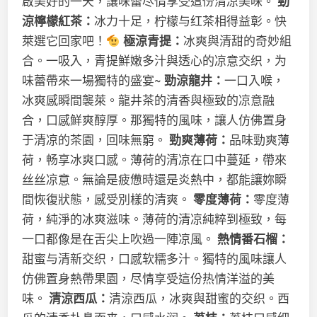
啟美好的一天，讓味蕾尽情享受這份清凉美味。
勁
涼檸檬紅茶：
冰力十足，柠檬与红茶相得益彰。快
萊選它回家吧！
極涼青提：
冰爽與清甜的奇妙組
合。一吸入，青提鮮嫩多汁與透心的凉意交织，为
味蕾帶來一場獨特的盛宴~
勁涼龍井：
一口入喉，
冰爽感瞬間襲萊。龍井茶的清香與極致的凉意融
合，口感鮮爽醇厚。那獨特的風味，讓人仿佛置身
于清凉的茶園，回味無窮。
勁爽薄荷：
品味勁爽薄
荷，畅享冰爽口感。薄荷的清凉在口中蔓延，帶來
丝丝凉意。無論是疲憊時還是炎熱中，都能讓妳瞬
間恢復狀態，感受別樣的清爽。
零度薄荷：
零度薄
荷，純淨的冰爽滋味。薄荷的清凉純粹到極致，每
一口都像是在舌尖上吹過一陣凉風。
熱情番石榴：
甜蜜与清新交织，口感软糯多汁。獨特的風味讓人
仿佛置身熱帶果園，尽情享受這份热情洋溢的美
味。
清涼西瓜：
清涼西瓜，冰爽與甜蜜的交织。西