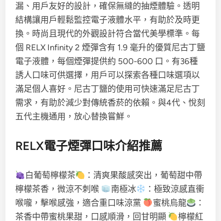
漏、用戶友好的設計，確保無縫的抽煙體驗。透明
結構讓用戶輕鬆監控電子液體水平，有助於及時更
換。時尚且現代的外觀設計符合當代美學標準。每
個 RELX Infinity 2 煙彈含有 1.9 毫升的優質尼古丁鹽
電子液體，每個煙彈提供約 500-600 口。有36種
誘人口味可供選擇，用戶可以探索各種口味選項以
滿足個人喜好。尼古丁鹽的使用可快速滿足尼古丁
需求，有助於減少對傳統香菸的依賴。與4代、悅刻
五代主機通用，放心替換嘗鮮。
RELX電子煙彈口味介紹推薦
白葡萄檸檬茶
：清爽果酸感突出，葡萄甜中帶
檸檬茶香，微涼不刺喉
南極冰
：極致涼感直衝
喉嚨，擊喉感強，適合重口味涼黨
蜜桃烏龍
：
茶香中帶蜜桃果甜，口感順滑，回甘明顯
檸檬紅