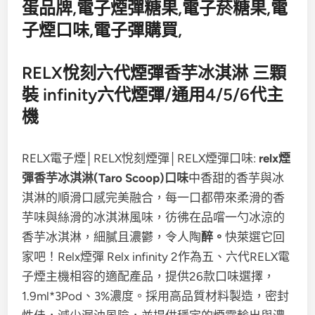
RELX悅刻六代煙彈香芋冰淇淋 三顆
裝 infinity六代煙彈/通用4/5/6代主
機
RELX電子煙│RELX悅刻煙彈│RELX煙彈口味:
relx煙
彈香芋冰淇淋
(Taro Scoop)口味
中香甜的香芋與冰
淇淋的順滑口感完美融合，每一口都帶來柔滑的香
芋味與絲滑的冰淇淋風味，彷彿在品嚐一勺冰涼的
香芋冰淇淋，細膩且濃鬱，令人陶
醉。
快萊選它回
家吧！Relx煙彈 Relx infinity 2作為五、六代RELX電
子煙主機相容的適配產品，提供26款口味選擇，
1.9ml*3Pod、3%濃度。採用高品質材料製造，密封