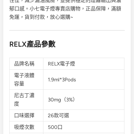
性佳，減少漏油風險，並提供穩定的煙霧輸出與濃
郁口感。小七電子煙專賣店購物，正品保障，滿額
免運，貨到付款，放心選購~
RELX產品參數
品牌名稱
RELX電子煙
電子液體
1.9ml*3Pods
容量
尼古丁濃
30mg（3%）
度
口味選擇
26款可選
吸煙次數
500口