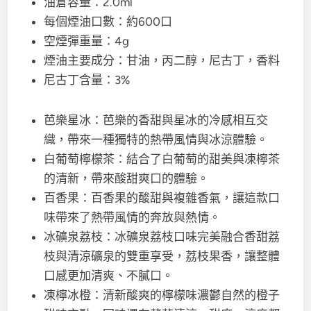
油倉容量：2.0ml
每個煙油口數：約600口
空煙彈重量：4g
煙油主要成分：甘油，丙二醇，尼古丁，香料
尼古丁含量：3%
芭樂星冰：芭樂的香甜與星冰的冷感相互交
織，帶來一種獨特的熱帶風情與冰涼體驗。
白葡萄檸檬茶：結合了白葡萄的甜美與凍檸茶
的清新，帶來酸甜爽口的體驗。
百香果：百香果的酸甜與複雜香氣，讓這款口
味帶來了熱帶風情的奔放與熱情。
冰礦泉荔枝：冰礦泉荔枝口味完美融合香甜荔
枝與清涼礦泉的雙重享受，荔枝果香，讓整體
口感更加清爽、不膩口。
凍檸冰橙：清新酸爽的檸檬味濃鬱自然的橙子