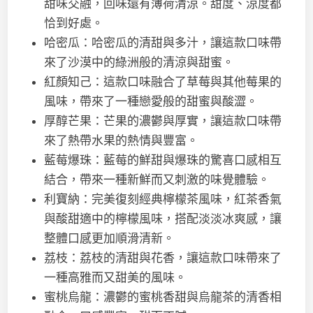
甜味交融，回味還有薄荷清涼。甜度、涼度都
恰到好處。
哈密瓜：哈密瓜的清甜與多汁，讓這款口味帶
來了沙漠中的綠洲般的清涼與甜蜜。
紅顏知己：這款口味融合了草莓與其他莓果的
風味，帶來了一種戀愛般的甜蜜與酸澀。
厚醇芒果：芒果的濃鬱與厚實，讓這款口味帶
來了熱帶水果的熱情與豐富。
藍莓爆珠：藍莓的鮮甜與爆珠的驚喜口感相互
結合，帶來一種新鮮而又刺激的味覺體驗。
利寶納：完美復刻經典檸檬茶風味，紅茶香氣
與酸甜適中的檸檬風味，搭配淡淡冰爽感，讓
整體口感更加順滑清新。
荔枝：荔枝的清甜與花香，讓這款口味帶來了
一種高雅而又甜美的風味。
蜜桃烏龍：濃鬱的蜜桃香甜與烏龍茶的清香相