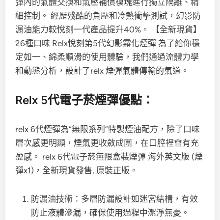
彈內的氣體交換和氣壓補償模塊進行獨立隔離、精
細控制。 經歷殘酷的負壓和冷熱衝擊測試，幻影防
漏油能力較悅刻一代產品提升40%。 【全新現貨】
26種口味 Relx悅刻第5代幻影霧化煙彈 為了給你穩
定如一、綿柔順滑的使用體驗，我們通過流體力學
和動態分析，設計了relx 煙彈氣體傳輸的氣道。
Relx 5代電子菸煙彈優點：
relx 6代煙彈為“無限系列”特製煙油配方，除了口味
層次感更明顯，煙氣更收斂成團，在口腔裡會有充
盈感。 relx 6代電子菸無限盒裝煙彈 海外英文版 (煙
彈x1)，全新現貨發售, 原裝正版。
防漏油技術：多層防漏設計如迷宮結構，有效
防止液體滲漏，確保使用過程中潔淨無憂。