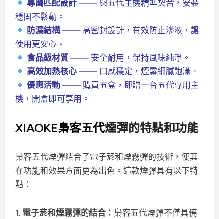
專屬匹配設計
—— 與五代主機精準契合，安裝
穩固不鬆動。
防漏結構
—— 高密封設計，有效防止滲液，讓
使用更安心。
食品級材質
—— 安全耐用，保持風味純淨。
高效加熱核心
—— 口感穩定，煙霧細膩飽滿。
優惠活動
—— 購買五盒，即贈一台五代專用主
機，開盒即可享用。
XIAOKE梟客五代
煙彈的特點和功能
梟客五代煙彈結合了電子菸和煙霧彈的技術，使其
在功能和效果方面更為出色。這款煙彈具有以下特
點：
1.
電子菸和煙霧彈的結合：
梟客五代煙彈不僅具備