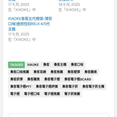
17 9 月, 2025
18 9 月, 2025
在「XIAOKE」中
在「XIAOKE」中
XIAOKE梟客五代煙彈-薄荷
口味|通用悅刻RELX 4/5代
主機
17 9 月, 2025
在「XIAOKE」中
TAGGED
XIAOKE
梟客
梟客主機
梟客口味
梟客口味推薦
梟客官網
梟客推薦
梟客煙彈
梟客糖果
梟客菸彈
梟客購買
梟客電子煙
梟客電子煙DCARD
梟客電子煙PTT
梟客電子煙評價
梟客電子菸
梟客電子菸主機
電子煙
電子煙口味
電子煙推薦
電子菸推薦