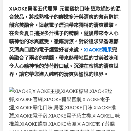
XIAOKE梟客五代煙彈-元氣蜜桃口味:這款絕妙的混
合飲品，將成熟桃子的鮮嫩多汁與清爽的薄荷醇餘
韻完美融合。這款電子煙油帶來獨特的清爽體驗，
在炎炎夏日捕捉多汁桃子的精髓，隨後帶來令人心
曠神怡的冰爽感受，徹底清涼。對於追求果香濃鬱
又清爽口感的電子煙愛好者來說，
XIAOKE糖果
完
美融合了兩者的精髓，帶來熱帶地區的甘美滋味和
令人心曠神怡的薄荷醇口感。沉浸在
蜜桃
的清爽世
界，讓它帶您進入純粹的清爽與愉悅的境界。