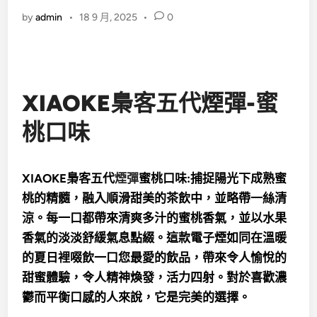
by
admin
•
18 9 月, 2025
•
0
XIAOKE梟客五代煙彈-蜜
桃口味
XIAOKE梟客五代
煙彈
蜜桃口味:捕捉陽光下成熟蜜
桃的精髓，融入順滑甜美的茶飲中，並略帶一絲清
涼。每一口都帶來清爽多汁的蜜桃香氣，並以水果
香氣的淡淡舒緩氣息點綴。這款電子煙如同在溫暖
的夏日裡啜飲一口您最愛的飲品，帶來令人愉悅的
甜蜜體驗，令人精神煥發，活力四射。對於喜歡濃
鬱而平衡口感的人來說，它是完美的選擇。