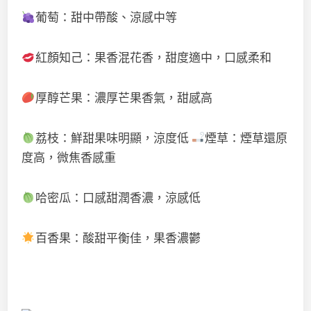
葡萄：甜中帶酸、涼感中等
紅顏知己：果香混花香，甜度適中，口感柔和
厚醇芒果：濃厚芒果香氣，甜感高
荔枝：鮮甜果味明顯，涼度低
煙草：煙草還原
度高，微焦香感重
哈密瓜：口感甜潤香濃，涼感低
百香果：酸甜平衡佳，果香濃鬱