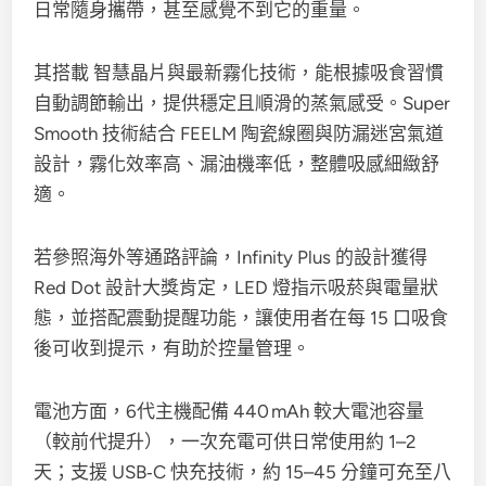
日常隨身攜帶，甚至感覺不到它的重量。
其搭載 智慧晶片與最新霧化技術，能根據吸食習慣
自動調節輸出，提供穩定且順滑的蒸氣感受。Super
Smooth 技術結合 FEELM 陶瓷線圈與防漏迷宮氣道
設計，霧化效率高、漏油機率低，整體吸感細緻舒
適。
若參照海外等通路評論，Infinity Plus 的設計獲得
Red Dot 設計大獎肯定，LED 燈指示吸菸與電量狀
態，並搭配震動提醒功能，讓使用者在每 15 口吸食
後可收到提示，有助於控量管理。
電池方面，6代主機配備 440 mAh 較大電池容量
（較前代提升），一次充電可供日常使用約 1–2
天；支援 USB‑C 快充技術，約 15–45 分鐘可充至八