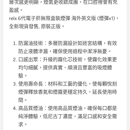
層次感更明顯，煙氣更收斂成團，在口腔裡會有充
盈感。
relx 6代電子菸無限盒裝煙彈 海外英文版 (煙彈x1)，
全新現貨發售, 原裝正版。
防漏油技術：多層防漏設計如迷宮結構，有效
防止液體滲漏，確保使用過程中潔淨無憂。
口感出眾：升級的霧化芯技術，使霧化效果更
均勻細膩，提供真實、順滑且豐富的吸煙體
驗。
使用壽命長：材料和工藝的優化，使每顆悅刻
煙彈釋放香氣和煙霧更穩定持久，延長使用時
間。
高品質煙油：使用高品質煙油，確保每口都是
純淨體驗，低尼古丁濃度，滿足口感和安全需
求。