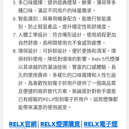
多口味選擇：提供經典煙草、鮮果、薄荷等多
種口味，滿足不同用戶的味蕾需求。
智能識別：與專用機身配合，能進行智能識
別，防止假冒產品，提升穩定性和舒適度。
人體工學設計：符合嘴形設計，使用過程更加
自然舒適，長時間使用也不會感到疲憊。
環保設計：可拆卸設計，便於更換和清潔，環
保材料使用，降低對環境的影響。Relx 5代煙彈
以其卓越的防漏油技術、豐富的口感體驗、長
久的使用壽命、多樣化的口味選擇和人性化設
計，為喜歡悅刻電子菸用戶提供了一個高品質
且便捷的吸菸替代方案。無論是針對新手還是
已有經驗的RELX悅刻電子菸用戶，這款煙彈都
能帶來滿意的使用感受。
RELX官網
│
RELX煙彈購買
│
RELX電子煙