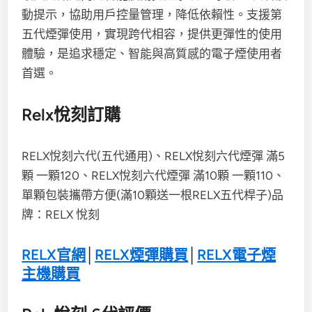
動提示，協助用戶控量管理，降低依賴性。支援第
五代煙彈使用，實現跨代相容，提供更彈性的使用
體驗，是追求穩定、智能與高質感的電子煙使用者
首選。
Relx悅刻訂購
RELX悅刻六代(五代通用)、RELX悅刻六代煙彈 滿5
顆 一顆120、RELX悅刻六代煙彈 滿10顆 一顆110、
單顆包裝攜帶方便(滿10顆送一根RELX五代桿子)品
牌：RELX 悅刻
RELX官網
│
RELX煙彈購買
│
RELX電子煙
主機購買