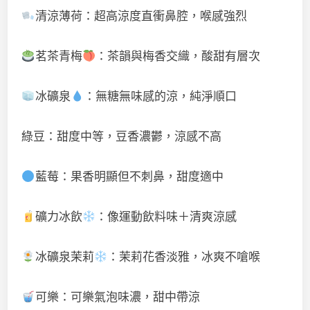
清涼薄荷：超高涼度直衝鼻腔，喉感強烈
茗茶青梅
：茶韻與梅香交織，酸甜有層次
冰礦泉
：無糖無味感的涼，純淨順口
綠豆：甜度中等，豆香濃鬱，涼感不高
藍莓：果香明顯但不刺鼻，甜度適中
礦力冰飲
：像運動飲料味＋清爽涼感
冰礦泉茉莉
：茉莉花香淡雅，冰爽不嗆喉
可樂：可樂氣泡味濃，甜中帶涼