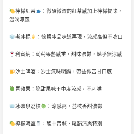
檸檬紅茶
：微酸微澀的紅茶感加上檸檬提味，
溫潤涼感
老冰棍
：懷舊冰品味道再現，涼感高但不嗆口
利賓納：葡萄果醬感重，甜味濃鬱，幾乎無涼感
沙士啤酒：沙士氣味明顯，帶些微苦甘口感
青蘋果：脆甜果味＋中度涼感，不刺喉
冰礦泉荔枝
：涼感高，荔枝香甜濃鬱
檸檬海鹽
：酸中帶鹹，尾韻清爽特別