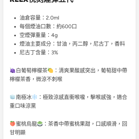
油倉容量：2.0ml
每個煙油口數：約600口
空煙彈重量：4g
煙油主要成分：甘油，丙二醇，尼古丁，香料
尼古丁含量：3%
白葡萄檸檬茶
：清爽果酸感突出，葡萄甜中帶
檸檬茶香，微涼不刺喉
南極冰
：極致涼感直衝喉嚨，擊喉感強，適合
重口味涼黨
蜜桃烏龍
：茶香中帶蜜桃果甜，口感順滑，回
甘明顯