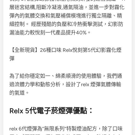
層迷宮結構,阻斷冷凝液,通氣隔油，並進一步對霧化
彈內的氣體交換和氣壓補償模塊進行獨立隔離、精
細控制。 經歷殘酷的負壓和冷熱衝擊測試，幻影防
漏油能力較悅刻一代產品提升40%。
【全新現貨】26種口味 Relx悅刻第5代幻影霧化煙
彈
為了給你穩定如一、綿柔順滑的使用體驗，我們通
過流體力學和動態分析，設計了relx 煙彈氣體傳輸
的氣道。
Relx 5代電子菸煙彈優點：
relx 6代煙彈為“無限系列”特製煙油配方，除了口味