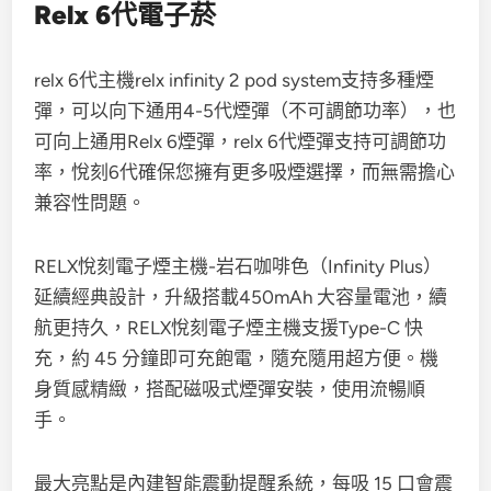
Relx 6代電子菸
relx 6代主機relx infinity 2 pod system支持多種煙
彈，可以向下通用4-5代煙彈（不可調節功率），也
可向上通用Relx 6煙彈，relx 6代煙彈支持可調節功
率，悅刻6代確保您擁有更多吸煙選擇，而無需擔心
兼容性問題。
RELX悅刻電子煙主機-岩石咖啡色（Infinity Plus）
延續經典設計，升級搭載450mAh 大容量電池，續
航更持久，RELX悅刻電子煙主機支援Type-C 快
充，約 45 分鐘即可充飽電，隨充隨用超方便。機
身質感精緻，搭配磁吸式煙彈安裝，使用流暢順
手。
最大亮點是內建智能震動提醒系統，每吸 15 口會震