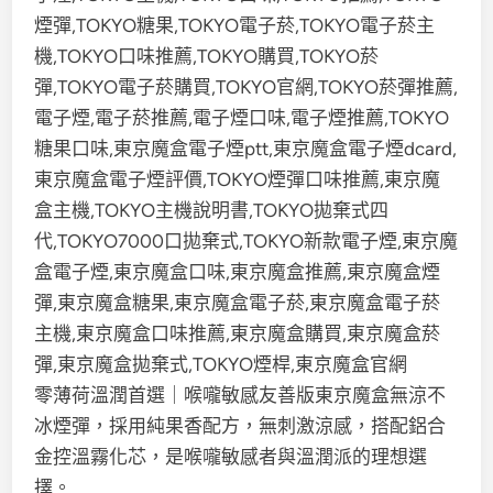
零薄荷溫潤首選｜喉嚨敏感友善版東京魔盒無涼不
冰煙彈，採用純果香配方，無刺激涼感，搭配鋁合
金控溫霧化芯，是喉嚨敏感者與溫潤派的理想選
擇。