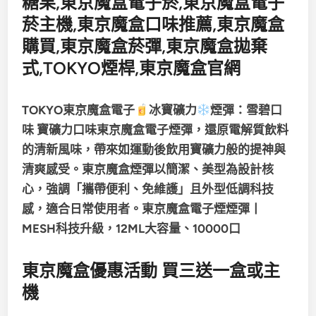
TOKYO東京魔盒電子
冰寶礦力
煙彈：雪碧口
味 寶礦力口味東京魔盒電子煙彈，還原電解質飲料
的清新風味，帶來如運動後飲用寶礦力般的提神與
清爽感受。東京魔盒煙彈以簡潔、美型為設計核
心，強調「攜帶便利、免維護」且外型低調科技
感，適合日常使用者。東京魔盒電子煙煙彈丨
MESH科技升級，12ML大容量、10000口
東京魔盒優惠活動 買三送一盒或主
機