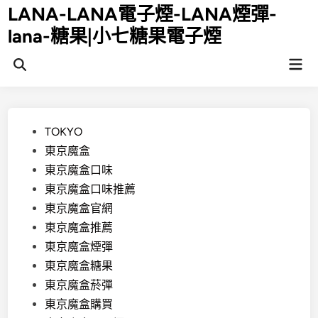
Skip
LANA-LANA電子煙-LANA煙彈-
to
lana-糖果|小七糖果電子煙
content
Mai
Open
Men
Search
Posted
TOKYO
in
東京魔盒
東京魔盒口味
東京魔盒口味推薦
東京魔盒官網
東京魔盒推薦
東京魔盒煙彈
東京魔盒糖果
東京魔盒菸彈
東京魔盒購買