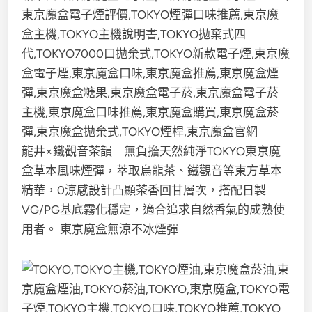
龍井×鐵觀音茶韻｜無負擔天然純淨TOKYO東京魔
盒草本風味煙彈，萃取烏龍茶、鐵觀音等東方草本
精華，0涼感設計凸顯茶香回甘層次，搭配日製
VG/PG基底霧化穩定，適合追求自然香氣的成熟使
用者。 東京魔盒無涼不冰煙彈