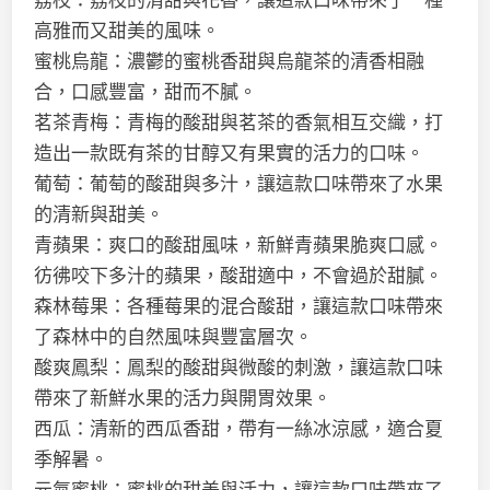
荔枝：荔枝的清甜與花香，讓這款口味帶來了一種
高雅而又甜美的風味。
蜜桃烏龍：濃鬱的蜜桃香甜與烏龍茶的清香相融
合，口感豐富，甜而不膩。
茗茶青梅：青梅的酸甜與茗茶的香氣相互交織，打
造出一款既有茶的甘醇又有果實的活力的口味。
葡萄：葡萄的酸甜與多汁，讓這款口味帶來了水果
的清新與甜美。
青蘋果：爽口的酸甜風味，新鮮青蘋果脆爽口感。
彷彿咬下多汁的蘋果，酸甜適中，不會過於甜膩。
森林莓果：各種莓果的混合酸甜，讓這款口味帶來
了森林中的自然風味與豐富層次。
酸爽鳳梨：鳳梨的酸甜與微酸的刺激，讓這款口味
帶來了新鮮水果的活力與開胃效果。
西瓜：清新的西瓜香甜，帶有一絲冰涼感，適合夏
季解暑。