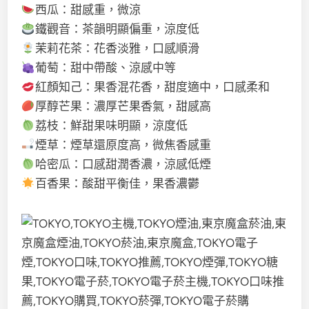
西瓜：甜感重，微涼
鐵觀音：茶韻明顯偏重，涼度低
茉莉花茶：花香淡雅，口感順滑
葡萄：甜中帶酸、涼感中等
紅顏知己：果香混花香，甜度適中，口感柔和
厚醇芒果：濃厚芒果香氣，甜感高
荔枝：鮮甜果味明顯，涼度低
煙草：煙草還原度高，微焦香感重
哈密瓜：口感甜潤香濃，涼感低煙
百香果：酸甜平衡佳，果香濃鬱