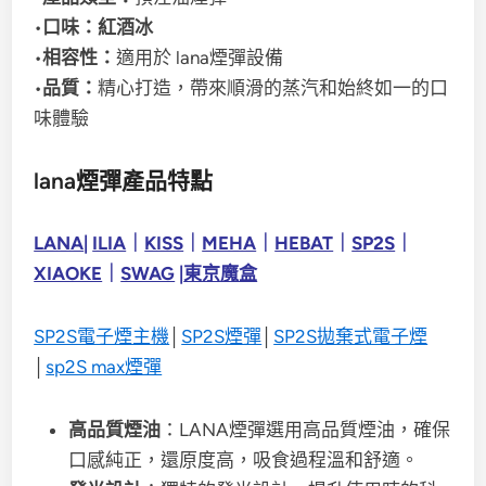
•
口味：紅酒冰
•
相容性：
適用於 lana煙彈設備
•
品質：
精心打造，帶來順滑的蒸汽和始終如一的口
味體驗
lana煙彈產品特點
LANA
|
ILIA
｜
KISS
｜
MEHA
｜
HEBAT
｜
SP2S
｜
XIAOKE
｜
SWAG
|
東京魔盒
SP2S電子煙主機
│
SP2S煙彈
│
SP2S拋棄式電子煙
│
sp2S max煙彈
高品質煙油
：LANA煙彈選用高品質煙油，確保
口感純正，還原度高，吸食過程溫和舒適。