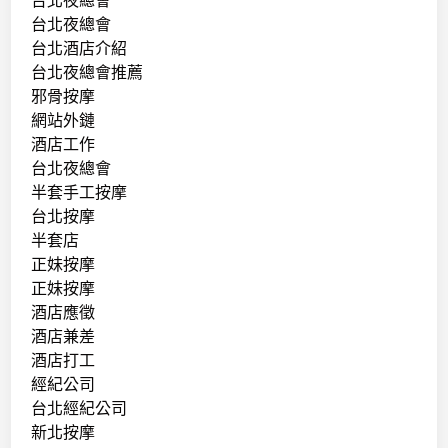
台北夜總會
台北夜總會
台北酒店介紹
台北夜總會推薦
邪骨按摩
網站外鏈
酒店工作
台北夜總會
半套手工按摩
台北按摩
半套店
正妹按摩
正妹按摩
酒店應徵
酒店兼差
酒店打工
經紀公司
台北經紀公司
新北按摩