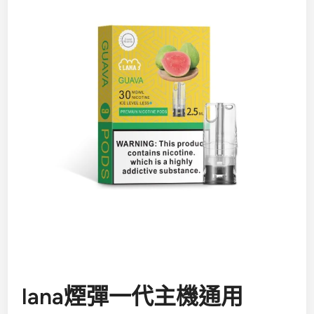
lana煙彈一代主機通用