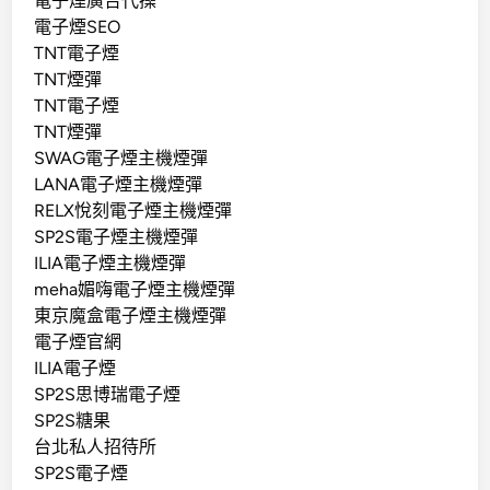
電子煙廣告代操
電子煙SEO
TNT電子煙
TNT煙彈
TNT電子煙
TNT煙彈
SWAG電子煙主機煙彈
LANA電子煙主機煙彈
RELX悅刻電子煙主機煙彈
SP2S電子煙主機煙彈
ILIA電子煙主機煙彈
meha媚嗨電子煙主機煙彈
東京魔盒電子煙主機煙彈
電子煙官網
ILIA電子煙
SP2S思博瑞電子煙
SP2S糖果
台北私人招待所
SP2S電子煙