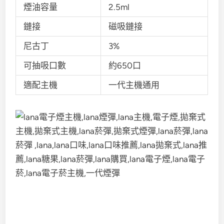
煙油容量
2.5ml
鏈接
磁吸鏈接
尼古丁
3%
可抽吸口數
約650口
適配主機
一代主機通用