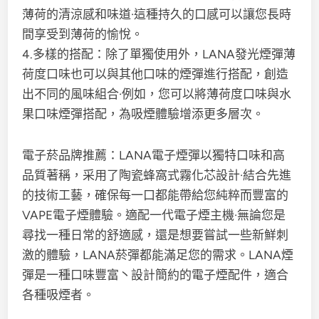
薄荷的清涼感和味道·這種持久的口感可以讓您長時
間享受到薄荷的愉悅。
4.多樣的搭配：除了單獨使用外，LANA發光煙彈薄
荷度口味也可以與其他口味的煙彈進行搭配，創造
出不同的風味組合·例如，您可以將薄荷度口味與水
果口味煙彈搭配，為吸煙體驗增添更多層次。
電子菸品牌推薦：LANA電子煙彈以獨特口味和高
品質著稱，采用了陶瓷蜂窩式霧化芯設計·結合先進
的技術工藝，確保每一口都能帶給您純粹而豐富的
VAPE電子煙體驗。適配一代電子煙主機·無論您是
尋找一種日常的舒適感，還是想要嘗試一些新鮮刺
激的體驗，LANA菸彈都能滿足您的需求。LANA煙
彈是一種口味豐富丶設計簡約的電子煙配件，適合
各種吸煙者。