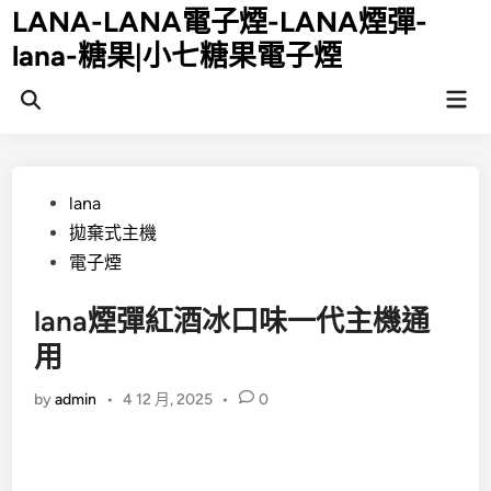
Skip
LANA-LANA電子煙-LANA煙彈-
to
lana-糖果|小七糖果電子煙
content
Mai
Open
Men
Search
Posted
lana
in
拋棄式主機
電子煙
lana煙彈紅酒冰口味一代主機通
用
by
admin
•
4 12 月, 2025
•
0