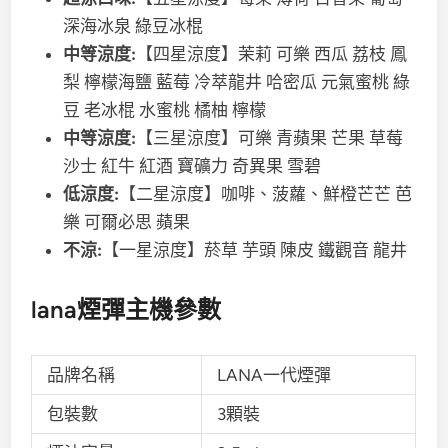
深海冰泉 綠豆冰棍
中等涼度:
【四星涼度】茉莉 可樂 西瓜 荔枝 鳳
梨 檸檬海鹽 藍莓 冷萃龍井 哈密瓜 元氣蜜桃 綠
豆 老冰棍 水蜜桃 橘柚 檸檬
中等涼度:
【三星涼度】可樂 青蘋果 芒果 草莓
沙士 紅牛 紅酒 寶礦力 奇異果 雪碧
低涼度:
【二星涼度】咖啡、菠蘿、鮮橙芒芒 芭
樂 可爾必思 蘋果
不涼:
【一星涼度】菸草 芋頭 陳皮 鐵觀音 龍井
lana煙彈主機參數
品牌名稱
LANA一代煙彈
包裝數
3顆裝