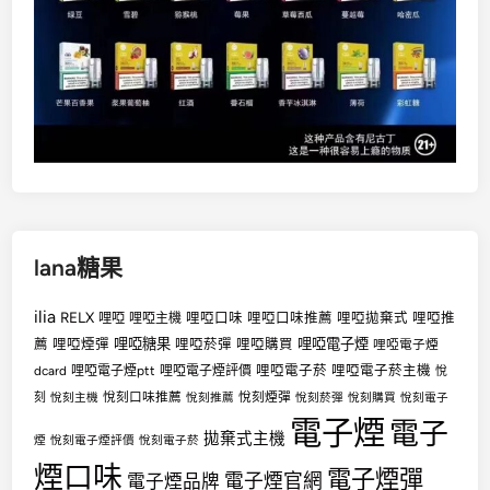
lana糖果
ilia
RELX
哩啞
哩啞口味
哩啞口味推薦
哩啞拋棄式
哩啞推
哩啞主機
哩啞糖果
哩啞電子煙
薦
哩啞煙彈
哩啞菸彈
哩啞購買
哩啞電子煙
哩啞電子菸
哩啞電子菸主機
dcard
哩啞電子煙ptt
哩啞電子煙評價
悅
悅刻口味推薦
悅刻煙彈
刻
悅刻主機
悅刻推薦
悅刻菸彈
悅刻購買
悅刻電子
電子煙
電子
拋棄式主機
煙
悅刻電子煙評價
悅刻電子菸
煙口味
電子煙彈
電子煙官網
電子煙品牌