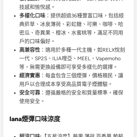
技感和愉悅感。
多樣化口味
：提供超過36種豐富口味，包括經
典菸草、冰泉薄荷、彩虹糖、可樂、咖啡、哈
密瓜、奇異果、橙冰、水蜜桃等，滿足不同用
戶的口味偏好。
高兼容性
：適用於多種一代主機，如RELX悅刻
一代、SP2S、ILIA哩亞、MEEL、Vapemoho
等，無需更換設備即可享受多樣化的選擇。
經濟實惠
：每盒包含三個煙彈，價格親民，讓
用戶以合理成本享受高品質電子煙體驗。
安全可靠
：遵循嚴格的安全和質量標準，確保
使用安全。
lana煙彈口味涼度
超涼口味:
【五星涼度】莓果 薄荷 百香果 葡萄