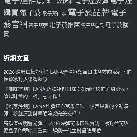
電子煙推薦
電子煙
電子煙菸彈
電子煙糖果
電子菸品牌
電子
購買
電子菸
電子菸口味
菸官網
電子菸推薦
電子菸購
電子菸彈
電子菸糖果
買
近期文章
2026 經典口糧評測：LANA煙彈冰藍莓口味極效陶瓷芯下的
極致冰封與果香還原
【風味實測】LANA 煙彈冰橙口味：如現榨般的鮮甜沁涼，
喚醒味蕾的「橙」意之作！
【獨家評測】LANA煙彈紅心芭樂口味：熱帶果香的全新演
繹，粉紅清甜與擊喉涼感完美交織！
高顏值透明發光彈！LANA煙彈莓果口味實測：冰封藍莓與
覆盆子的華麗三重奏，解鎖一代主機最強果香