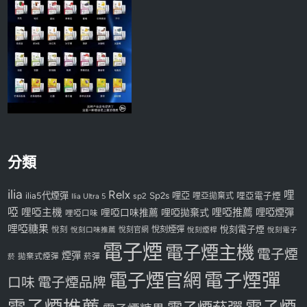
分類
ilia
Relx
哩
Sp2s
哩亞
ilia5代煙彈
哩亞電子煙
Ilia Ultra 5
sp2
哩亞拋棄式
啞
哩啞主機
哩啞推薦
哩啞煙彈
哩啞口味推薦
哩啞拋棄式
哩啞口味
哩啞糖果
悅刻煙彈
悅刻電子煙
悅刻
悅刻口味推薦
悅刻官網
悅刻煙桿
悅刻電子
電子煙
電子煙主機
電子煙
煙彈
拋棄式煙彈
菸彈
菸
電子煙官網
電子煙彈
口味
電子煙品牌