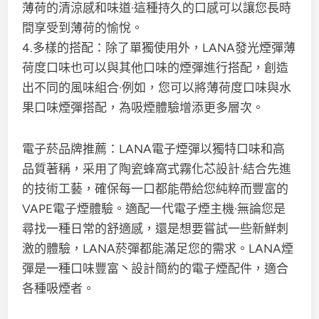
薄荷的清涼感和味道·這種持久的口感可以讓您長時
間享受到薄荷的愉悅。
4.多樣的搭配：除了單獨使用外，LANA發光煙彈薄
荷度口味也可以與其他口味的煙彈進行搭配，創造
出不同的風味組合·例如，您可以將薄荷度口味與水
果口味煙彈搭配，為吸煙體驗增添更多層次。
電子菸品牌推薦：LANA電子煙彈以獨特口味和高
品質著稱，采用了陶瓷蜂窩式霧化芯設計·結合先進
的技術工藝，確保每一口都能帶給您純粹而豐富的
VAPE電子煙體驗。適配一代電子煙主機·無論您是
尋找一種日常的舒適感，還是想要嘗試一些新鮮刺
激的體驗，LANA菸彈都能滿足您的需求。LANA煙
彈是一種口味豐富丶設計簡約的電子煙配件，適合
各種吸煙者。