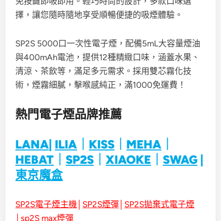
免按鍵即吸即用。輕巧時尚的設計，多款口味選
擇，讓您隨時隨地享受順暢便捷的吸煙體驗。
SP2S 5000口一次性電子煙，配備5mL大容量煙油
與400mAh電池，提供12種精緻口味，涵蓋水果、
清涼、茶飲等，滿足多元需求。採用雙芯霧化技
術，煙霧細膩，擊喉感純正，滿1000免運費！
熱門電子煙品牌推薦
LANA
|
ILIA
｜
KISS
｜
MEHA
｜
HEBAT
｜
SP2S
｜
XIAOKE
｜
SWAG
|
東京魔盒
SP2S電子煙主機
│
SP2S煙彈
│
SP2S拋棄式電子煙
│
sp2S max煙彈