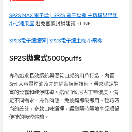
SP2S MAX 電子煙│ SP2S 電子煙彈 主機糖果諮詢
小七糖果屋
避免官網封鎖建議 +LINE
SP2S電子煙煙彈│SP2S電子煙主機 小飛機
SP2S拋棄式5000puffs
專為追求長效續航與優質口感的用戶打造。內置
5ml 大容量煙油及先進網狀線圈技術，帶來穩定豐
富的煙霧和純淨味道。搭配 3% 尼古丁鹽濃度，滿
足不同需求，操作簡便，免按鍵即吸即用。輕巧時
尚的設計，多款口味選擇，讓您隨時隨地享受順暢
便捷的吸煙體驗。