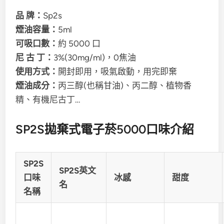
品 牌：
Sp2s
煙油容量：
5ml
可吸口數：
約 5000 口
尼 古 丁：
3%(30mg/ml)，0焦油
使用方式：
開封即用，吸氣啟動，用完即棄
煙油成分：
丙三醇(也稱甘油)、丙二醇、植物香
精、有機尼古丁…
SP2S拋棄式電子菸5000口味介紹
SP2S
SP2S英文
口味
冰感
甜度
名
名稱