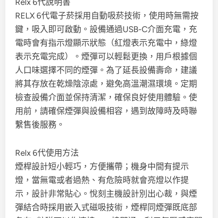
Relx 6代說明書
RELX 6代電子菸採用自動吸菸技術，使用時無需按
鍵，吸入即可啟動。設備通過USB-C介面充電，充
電時會有指示燈顯示狀態（紅燈表示充電中，綠燈
表示充電完成）。煙彈可以輕鬆更換，用戶根據個
人口味選擇不同的煙彈。為了延長設備壽命，建議
將其存放在乾燥陰涼處，避免高溫潮濕環境。定期
檢查設備介面並保持清潔，確保良好使用體驗。使
用前，請確保煙彈與設備相容，遇到故障時及時聯
繫售後服務。
Relx 6代使用方法
煙桿設計短小輕巧，方便攜帶；機身中間有提示
燈，當無電或者過熱、有危險時就會亮燈以作提
示，設計非常貼心。悅刻主機設計別出心裁，與煙
彈結合時採用嵌入式磁吸技術，煙桿同煙彈既底部