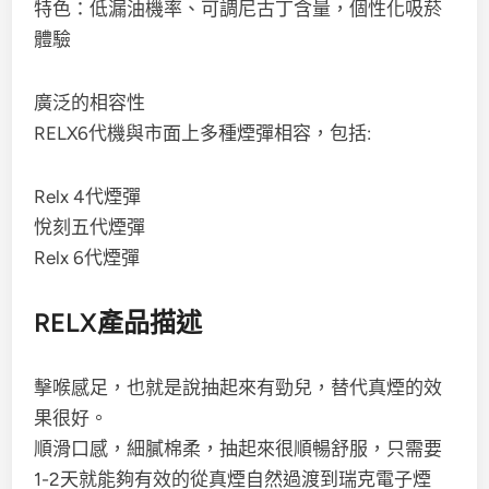
特色：低漏油機率、可調尼古丁含量，個性化吸菸
體驗
廣泛的相容性
RELX6代機與市面上多種煙彈相容，包括:
Relx 4代煙彈
悅刻五代煙彈
Relx 6代煙彈
RELX產品描述
擊喉感足，也就是說抽起來有勁兒，替代真煙的效
果很好。
順滑口感，細膩棉柔，抽起來很順暢舒服，只需要
1-2天就能夠有效的從真煙自然過渡到瑞克電子煙