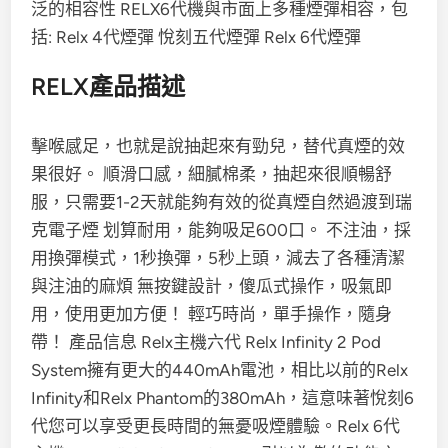
泛的相容性 RELX6代機與市面上多種煙彈相容，包
括: Relx 4代煙彈 悅刻五代煙彈 Relx 6代煙彈
RELX產品描述
擊喉感足，也就是說抽起來有勁兒，替代真煙的效
果很好。 順滑口感，細膩棉柔，抽起來很順暢舒
服，只需要1-2天就能夠有效的從真煙自然過渡到瑞
克電子煙 划算耐用，能夠吸足600口。 不注油，採
用換彈模式，1秒換彈，5秒上頭，減去了各種清潔
與注油的麻煩 無按鍵設計，傻瓜式操作，吸氣即
用，使用更加方便！ 輕巧時尚，單手操作，隨身
帶！ 產品信息 Relx主機六代 Relx Infinity 2 Pod
System擁有更大的440mAh電池，相比以前的Relx
Infinity和Relx Phantom的380mAh，這意味著悅刻6
代您可以享受更長時間的無憂吸煙體驗。Relx 6代