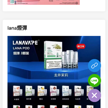
lana煙彈
chaty
Hide