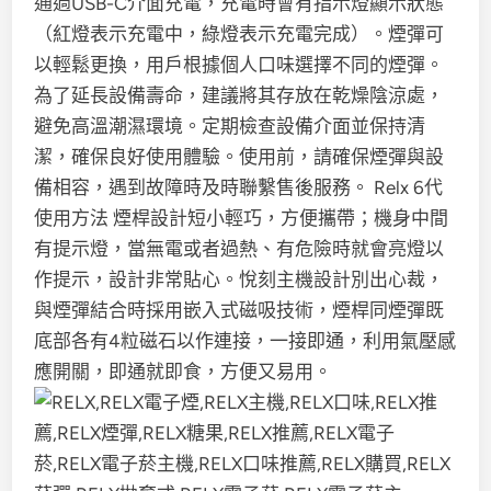
通過USB-C介面充電，充電時會有指示燈顯示狀態
（紅燈表示充電中，綠燈表示充電完成）。煙彈可
以輕鬆更換，用戶根據個人口味選擇不同的煙彈。
為了延長設備壽命，建議將其存放在乾燥陰涼處，
避免高溫潮濕環境。定期檢查設備介面並保持清
潔，確保良好使用體驗。使用前，請確保煙彈與設
備相容，遇到故障時及時聯繫售後服務。 Relx 6代
使用方法 煙桿設計短小輕巧，方便攜帶；機身中間
有提示燈，當無電或者過熱、有危險時就會亮燈以
作提示，設計非常貼心。悅刻主機設計別出心裁，
與煙彈結合時採用嵌入式磁吸技術，煙桿同煙彈既
底部各有4粒磁石以作連接，一接即通，利用氣壓感
應開關，即通就即食，方便又易用。