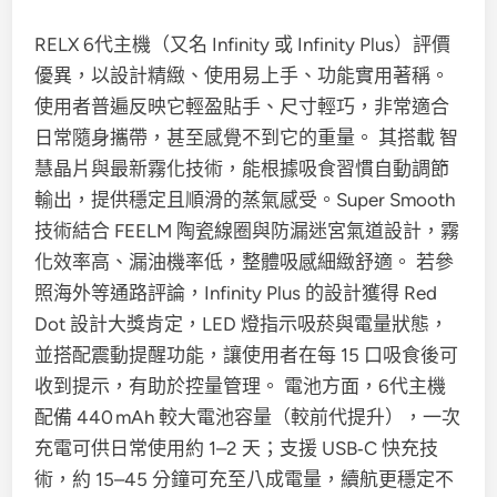
RELX 6代主機（又名 Infinity 或 Infinity Plus）評價
優異，以設計精緻、使用易上手、功能實用著稱。
使用者普遍反映它輕盈貼手、尺寸輕巧，非常適合
日常隨身攜帶，甚至感覺不到它的重量。 其搭載 智
慧晶片與最新霧化技術，能根據吸食習慣自動調節
輸出，提供穩定且順滑的蒸氣感受。Super Smooth
技術結合 FEELM 陶瓷線圈與防漏迷宮氣道設計，霧
化效率高、漏油機率低，整體吸感細緻舒適。 若參
照海外等通路評論，Infinity Plus 的設計獲得 Red
Dot 設計大獎肯定，LED 燈指示吸菸與電量狀態，
並搭配震動提醒功能，讓使用者在每 15 口吸食後可
收到提示，有助於控量管理。 電池方面，6代主機
配備 440 mAh 較大電池容量（較前代提升），一次
充電可供日常使用約 1–2 天；支援 USB‑C 快充技
術，約 15–45 分鐘可充至八成電量，續航更穩定不