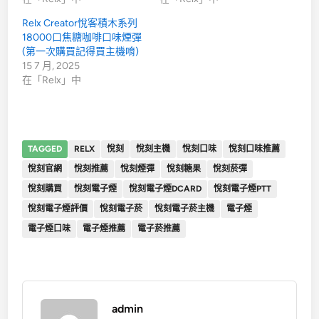
Relx Creator悅客積木系列
18000口焦糖咖啡口味煙彈
(第一次購買記得買主機唷)
15 7 月, 2025
在「Relx」中
TAGGED
RELX
悅刻
悅刻主機
悅刻口味
悅刻口味推薦
悅刻官網
悅刻推薦
悅刻煙彈
悅刻糖果
悅刻菸彈
悅刻購買
悅刻電子煙
悅刻電子煙DCARD
悅刻電子煙PTT
悅刻電子煙評價
悅刻電子菸
悅刻電子菸主機
電子煙
電子煙口味
電子煙推薦
電子菸推薦
admin