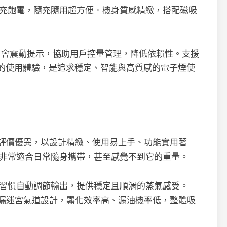
鐘即可充飽電，隨充隨用超方便。機身質感精緻，搭配磁吸
 口會震動提示，協助用戶控量管理，降低依賴性。支援
的使用體驗，是追求穩定、智能與高質感的電子煙使
ity Plus）評價優異，以設計精緻、使用易上手、功能實用著
，非常適合日常隨身攜帶，甚至感覺不到它的重量。
食習慣自動調節輸出，提供穩定且順滑的蒸氣感受。
瓷線圈與防漏迷宮氣道設計，霧化效率高、漏油機率低，整體吸