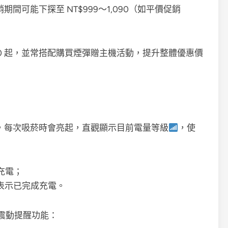
銷期間可能下探至 NT$999～1,090（如平價促銷
290 起，並常搭配購買煙彈贈主機活動，提升整體優惠價
量指示燈，每次吸菸時會亮起，直觀顯示目前電量等級
，使
充電；
表示已完成充電。
震動提醒功能：