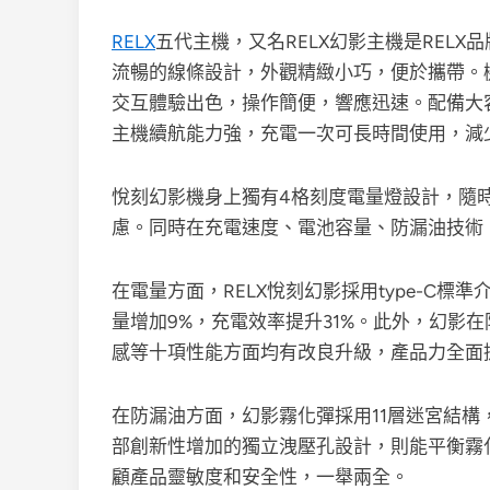
RELX
五代主機，又名RELX幻影主機是REL
流暢的線條設計，外觀精緻小巧，便於攜帶。
交互體驗出色，操作簡便，響應迅速。配備大
主機續航能力強，充電一次可長時間使用，減
悅刻幻影機身上獨有4格刻度電量燈設計，隨
慮。同時在充電速度、電池容量、防漏油技術
在電量方面，RELX悅刻幻影採用type-C標準
量增加9%，充電效率提升31%。此外，幻影
感等十項性能方面均有改良升級，產品力全面
在防漏油方面，幻影霧化彈採用11層迷宮結構
部創新性增加的獨立洩壓孔設計，則能平衡霧
顧產品靈敏度和安全性，一舉兩全。