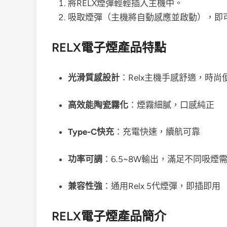
將RELX煙彈輕輕插入主機中。
吸取煙彈（主機將自動感應並啟動），即
RELX電子煙產品特點
光滑質感設計
：Relx主機手感舒適，時尚
高效能陶瓷霧化
：煙霧細膩，口感純正
Type-C快充
：充電快速，續航可靠
功率可調
：6.5~8W輸出，滿足不同吸煙
兼容性強
：通用Relx 5代煙彈，即插即用
RELX電子煙產品簡介