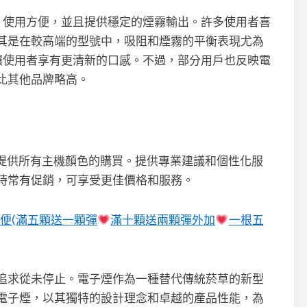
潔、使用方便，並且提供穩定的煙霧輸出。許多使用者喜
其是在較高端的型號中，吸阻和煙霧的平衡表現尤為
，讓使用者享有更清新的口感。不過，部分用戶也反映電
比其他品牌略高。
提供所有主機顏色的購買。提供專業建議和個性化服
時常有促銷，可享受更佳價格和服務。
便(滿五顆送一顆彈
滿十顆送兩顆彈外加
一根五
追求從未停止。電子煙作為一種替代傳統菸草的新型
電子煙，以其獨特的設計理念和卓越的產品性能，為