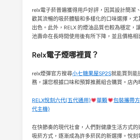
relx電子菸普遍獲得用戶好評，因其設計簡
歡其流暢的吸菸體驗和多樣化的口味選擇，尤
出色。此外，RELX 的煙油品質也較為穩定
池壽命在長時間使用後有所下降，並且價格相
Relx電子煙哪裡買？
relx煙彈官方搜尋
小七糖果屋SP2S
就能買到能
務，讓您根據口味和預算推薦組合購買。店內
RELX悅刻六代(五代通用)
單顆
包裝攜帶方
代主機)
在快節奏的現代社會，人們對健康生活方式的
吸菸方式，逐漸成為許多菸民的新選擇。悅刻