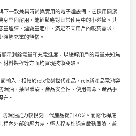
X品牌下一款兼具時尚與實用的電子煙設備。它採用簡潔
機身堅固耐用，能輕鬆應對日常使用中的小碰撞。其
容量煙彈，煙霧量適中，滿足不同用戶的吸菸需求。
少頻繁充電的煩惱。
時顯示剩餘電量和充電進度，以緩解用戶的電量未知焦
、材料製程等方面均實現技術突破。
介面輸入。相較於relx悅刻世代產品，relx新產品電池容
在防漏油、抽吸體驗、產品安全性、使用壽命、產品手
提升。
，防漏油能力較悅刻一代產品提升40%。而霧化桿底
化桿內外部的壓力差，極大程度杜絕自啟動風險，兼