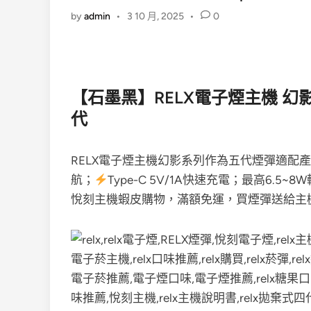
by
admin
•
3 10 月, 2025
•
0
【石墨黑】RELX電子煙主機 幻影系
代
RELX電子煙主機幻影系列作為五代煙彈適配
航；
Type-C 5V/1A快速充電；最高6.
悅刻主機蝦皮購物，滿額免運，買煙彈送給主