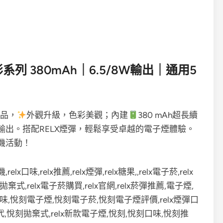
列 380mAh｜6.5/8W輸出｜通用5
產品，
外觀升級，色彩美觀；內建
380 mAh超長續
5~8W輸出。搭配RELX煙彈，輕鬆享受卓越的電子煙體驗。
機活動！