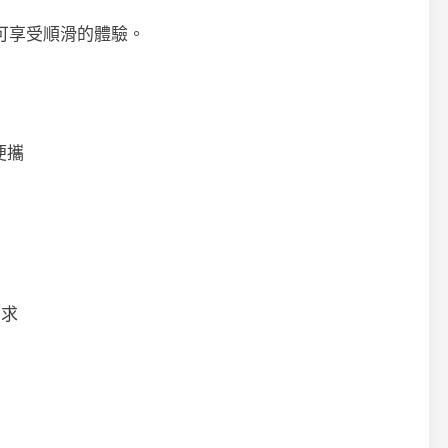
可享受順滑的體驗。
便攜
需求