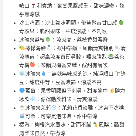
嗆口
利賓納：葡萄果醬感重，甜味濃鬱，幾
乎無涼感
沙士啤酒：沙士氣味明顯，帶些微苦甘口感
青蘋果：脆甜果味＋中度涼感，不刺喉
冰礦泉荔枝
：涼感高，荔枝香甜濃鬱
檸檬海鹽
：酸中帶鹹，尾韻清爽特別
清
涼薄荷：超高涼度直衝鼻腔，喉感強烈
茗茶
青梅
：茶韻與梅香交織，酸甜有層次
冰礦泉
：無糖無味感的涼，純淨順口
綠
豆：甜度中等，豆香濃鬱，涼感不高
藍莓：果香明顯但不刺鼻，甜度適中
礦力
冰飲
：像運動飲料味＋清爽涼感
冰礦泉茉莉
：茉莉花香淡雅，冰爽不嗆喉
可樂：可樂氣泡味濃，甜中帶涼
橘汽：柳橙汽水風味，甜而不膩
鳳梨：酸甜
鳳梨味自然，帶微涼