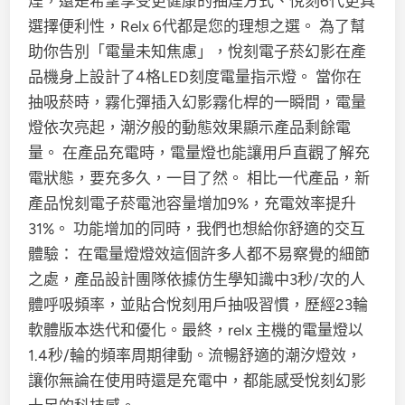
煙，還是希望享受更健康的抽煙方式、悅刻6代更具
選擇便利性，Relx 6代都是您的理想之選。 為了幫
助你告別「電量未知焦慮」，悅刻電子菸幻影在產
品機身上設計了4格LED刻度電量指示燈。 當你在
抽吸菸時，霧化彈插入幻影霧化桿的一瞬間，電量
燈依次亮起，潮汐般的動態效果顯示產品剩餘電
量。 在產品充電時，電量燈也能讓用戶直觀了解充
電狀態，要充多久，一目了然。 相比一代產品，新
產品悅刻電子菸電池容量增加9%，充電效率提升
31%。 功能增加的同時，我們也想給你舒適的交互
體驗： 在電量燈燈效這個許多人都不易察覺的細節
之處，產品設計團隊依據仿生學知識中3秒/次的人
體呼吸頻率，並貼合悅刻用戶抽吸習慣，歷經23輪
軟體版本迭代和優化。最終，relx 主機的電量燈以
1.4秒/輪的頻率周期律動。流暢舒適的潮汐燈效，
讓你無論在使用時還是充電中，都能感受悅刻幻影