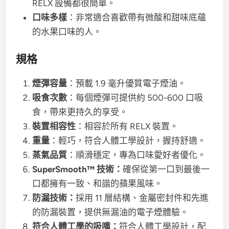
RELX 設備都很簡單。
口味多樣
：非常適合喜歡帶有微酸和甜味底蘊
的水果口味的人。
規格
煙彈容量
：預載 1.9 毫升優質電子煙油。
吸食次數
：每個煙彈可提供約 500-600 口吸
食，帶來更持久的享受。
裝置相容性
：相容於所有 RELX 裝置。
重量
：輕巧，符合人體工學設計，握持舒適。
蒸氣品質
：順滑穩定，專為口味愛好者優化。
SuperSmooth™ 技術：
確保從第一口到最後一
口都擁有一致、和諧的蘋果風味。
防漏技術：
採用 11 層結構、金屬密封件和先進
的防漏裝置，提供無漏油的電子煙體驗。
符合人體工學的吸嘴：
符合人體工學設計，配