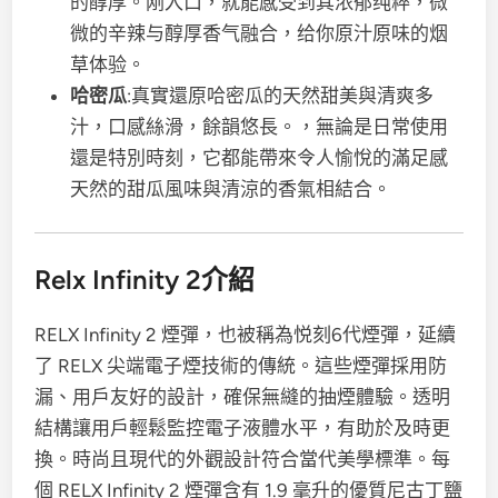
的醇厚。刚入口，就能感受到其浓郁纯粹，微
微的辛辣与醇厚香气融合，给你原汁原味的烟
草体验。
哈密瓜
:真實還原哈密瓜的天然甜美與清爽多
汁，口感絲滑，餘韻悠長。，無論是日常使用
還是特別時刻，它都能帶來令人愉悅的滿足感
天然的甜瓜風味與清涼的香氣相結合。
Relx Infinity 2介紹
RELX Infinity 2 煙彈，也被稱為悦刻6代煙彈，延續
了 RELX 尖端電子煙技術的傳統。這些煙彈採用防
漏、用戶友好的設計，確保無縫的抽煙體驗。透明
結構讓用戶輕鬆監控電子液體水平，有助於及時更
換。時尚且現代的外觀設計符合當代美學標準。每
個 RELX Infinity 2 煙彈含有 1.9 毫升的優質尼古丁鹽