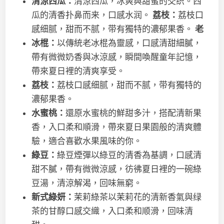
清涼西瓜：
清涼西瓜，冰爽與甜蜜的交织。西
瓜的清香扑鼻而来，口感水润。
荔枝：
荔枝口
感细腻，甜而不腻，带有獨特的濃郁果香。
老
冰棍：
以傳統老冰棍為靈感，口感清甜細膩，
帶有微微奶香與冰涼感，瞬間喚醒童年記憶，
帶來夏日裡的清爽享受。
荔枝：
荔枝口感细腻，甜而不腻，带有獨特的
濃郁果香。
水蜜桃：
還原水蜜桃的鮮甜多汁，搭配清新果
香，入口柔和順滑，帶來夏日果園般的清爽體
驗，適合喜歡水果風味的你。
綠豆：
綠豆煙彈以綠豆的清香為基調，口感清
甜不膩，帶有微微涼感，彷彿夏日裡的一碗綠
豆湯，清涼解渴，回味無窮。
新式綠妍：
茉莉綠茶以茉莉花的清新香氣與绿
茶的甘醇口感交織，入口柔和顺滑，回味清