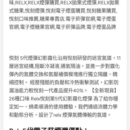
悦刻 5代煙彈幻影霧化沿用悅刻研發的迷宮氣道，11
層迷宮結構,阻斷冷凝液,通氣隔油，並進一步對霧化
彈內的氣體交換和氣壓補償模塊進行獨立隔離、精
細控制。 經歷殘酷的負壓和冷熱衝擊測試，幻影防
漏油能力較悅刻一代產品提升40%。 【全新現貨】
26種口味 Relx悅刻第5代幻影霧化煙彈 為了給你穩
定如一、綿柔順滑的使用體驗，我們通過流體力學
和動態分析，設計了relx 煙彈氣體傳輸的氣道。