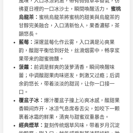
風味，入口冰涼刺激，帶有微微草本香氣，彷
彿夏日裡的一口冰沙士，瞬間喚醒活力。
蜜桃
烏龍茶：
蜜桃烏龍茶將蜜桃的甜美與烏龍茶的
甘醇完美融合，入口清新怡人，果香濃郁，茶
韻悠長。
藍莓：
深邃蓝莓化作云雾，入口满是沁爽果
韵，酸甜平衡恰到好处，丝滑烟雾中，畅享浆
果带来的甜蜜微醺。
菠蘿：
前调是鲜爽的菠萝清香，瞬间唤醒味
蕾；中调酸甜果肉味迸发，刺激又过瘾；后调
余韵悠长，带着淡淡的甜润，让你一口接一
口。
覆盆子冰：
爆汁覆盆子撞上沁爽冰感，酸甜果
香瞬间炸开，冰凉气息席卷舌尖，如咬下一颗
裹着冰霜的鲜果，清爽与甜蜜双重暴击。
經典煙草：
复刻传统烟草风味，带着岁月沉淀