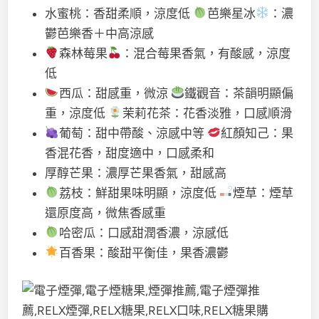
水蜜桃：香甜柔順，涼度低
芭樂星冰
：濃
鬱芭樂香＋中高涼感
森林莓果
：混合莓果香氣，有酸感，涼度
低
西瓜：甜感重，微涼
鐵觀音：茶韻明顯偏
重，涼度低
茉莉花茶：花香淡雅，口感順滑
葡萄：甜中帶酸、涼感中等
紅顏知己：果
香混花香，甜度適中，口感柔和
厚醇芒果：濃厚芒果香氣，甜感高
荔枝：鮮甜果味明顯，涼度低
煙草：煙草
還原度高，微焦香感重
哈密瓜：口感甜潤香濃，涼感低
百香果：酸甜平衡佳，果香濃鬱