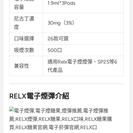
1.9ml*3Pods
容量
尼古丁濃
30mg（3%）
度
口味選擇
26款可選
吸煙次數
500口
通用Relx電子煙煙彈、SP2S等6
兼容性
代產品
RELX電子煙彈介紹