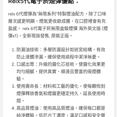
Relx5代電子菸煙彈優點：
relx 6代煙彈為“無限系列”特製煙油配方，除了口味
層次感更明顯，煙氣更收斂成團，在口腔裡會有充
盈感。 relx 6代電子菸無限盒裝煙彈 海外英文版 (煙
彈x1)，全新現貨發售, 原裝正版。
防漏油技術：多層防漏設計如迷宮結構，有效
防止液體滲漏，確保使用過程中潔淨無憂。
口感出眾：升級的霧化芯技術，使霧化效果更
均勻細膩，提供真實、順滑且豐富的吸煙體
驗。
使用壽命長：材料和工藝的優化，使每顆悅刻
煙彈釋放香氣和煙霧更穩定持久，延長使用時
間。
高品質煙油：使用高品質煙油，確保每口都是
純淨體驗，低尼古丁濃度，滿足口感和安全需