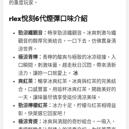
的重度玩家。
rlex悅刻
6代
煙彈口味介紹
勁涼鐵觀音：
畅享勁涼鐵觀音。冰爽刺激与鐵
觀音的醇厚完美結合，一口下去，仿佛置身清
涼世界。
極涼青檸：
青檸的酸爽与極致的冰凉碰撞，入
口瞬間，刺激味蕾，趕走秋日沉悶，帶來清新
活力，讓妳一口就愛上。
冰
爽紅茶：
暢享冰爽紅茶。冰爽與红茶的完美結
合，口感豐富。用這杯冰爽红茶，開啟美好的
一天，讓味蕾尽情享受這份清凉美味。
勁涼檸檬紅茶：
冰力十足，柠檬与红茶相得益
彰。快萊選它回家吧！
極涼青提：
冰爽與清甜的奇妙組合。一吸入，