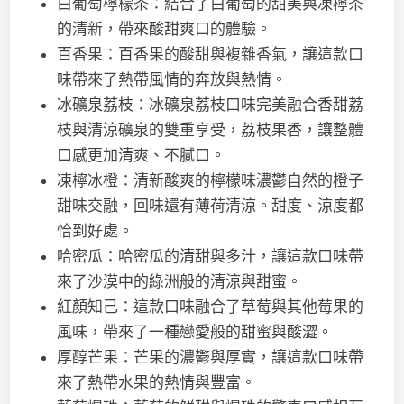
白葡萄檸檬茶：結合了白葡萄的甜美與凍檸茶
的清新，帶來酸甜爽口的體驗。
百香果：百香果的酸甜與複雜香氣，讓這款口
味帶來了熱帶風情的奔放與熱情。
冰礦泉荔枝：冰礦泉荔枝口味完美融合香甜荔
枝與清涼礦泉的雙重享受，荔枝果香，讓整體
口感更加清爽、不膩口。
凍檸冰橙：清新酸爽的檸檬味濃鬱自然的橙子
甜味交融，回味還有薄荷清涼。甜度、涼度都
恰到好處。
哈密瓜：哈密瓜的清甜與多汁，讓這款口味帶
來了沙漠中的綠洲般的清涼與甜蜜。
紅顏知己：這款口味融合了草莓與其他莓果的
風味，帶來了一種戀愛般的甜蜜與酸澀。
厚醇芒果：芒果的濃鬱與厚實，讓這款口味帶
來了熱帶水果的熱情與豐富。