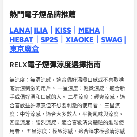
熱門電子煙品牌推薦
LANA
|
ILIA
｜
KISS
｜
MEHA
｜
HEBAT
｜
SP2S
｜
XIAOKE
｜
SWAG
|
東京魔盒
RELX電子煙彈涼度選擇指南
無涼度：無清涼感，適合偏好溫暖口感或不喜歡喉
嚨清涼刺激的用戶。 一星涼度：輕微涼感，適合新
手或偏好溫和口感的人。 二星涼度：輕爽涼感，適
合喜歡些許涼意但不想要刺激的使用者。 三星涼
度：中等涼感，適合大多數人，平衡風味與涼度。
四星涼度：強烈涼感，適合喜歡清爽體驗的進階使
用者。 五星涼度：極致涼感，適合追求極強清涼感