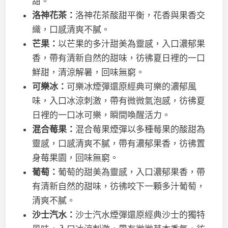
甜。
洛神花茶：
洛神花茶酸甜平衡，花香與果香交
織，口感清爽不膩。
芒果：
以芒果的多汁甜美為靈感，入口濃郁果
香，帶有清新自然的甜味，彷彿夏日裡的一口
鮮甜，清涼解暑，回味無窮。
可樂冰：
可樂冰煙彈還原經典可樂的濃郁風
味，入口冰涼刺激，帶有微微氣泡感，彷彿夏
日裡的一口冰可樂，瞬間喚醒活力。
混合莓果：
混合莓果煙彈以多種莓果的酸甜為
靈感，口感清爽不膩，帶有濃郁果香，彷彿置
身莓果園，回味無窮。
葡萄：
葡萄的甜美為靈感，入口濃郁果香，帶
有清新自然的甜味，彷彿咬下一顆多汁葡萄，
清爽不膩。
沙士汽水：
沙士汽水煙彈還原經典沙士的獨特