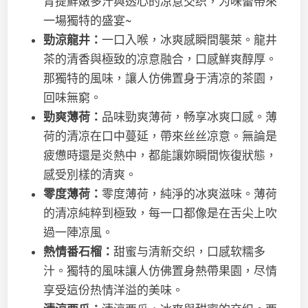
青提鮮嫩多汁與透心的凉意交织，为味蕾帶來
一場獨特的盛宴~
勁涼龍井：
一口入喉，冰爽感瞬間襲萊。龍井
茶的清香與極致的凉意融合，口感鮮爽醇厚。
那獨特的風味，讓人仿佛置身于清凉的茶園，
回味無窮。
勁爽薄荷：
品味勁爽薄荷，畅享冰爽口感。薄
荷的清凉在口中蔓延，帶來丝丝凉意。無論是
疲憊時還是炎熱中，都能讓妳瞬間恢復狀態，
感受別樣的清爽。
零度薄荷：
零度薄荷，純淨的冰爽滋味。薄荷
的清凉純粹到極致，每一口都像是在舌尖上吹
過一陣凉風。
熱情番石榴：
甜蜜与清新交织，口感软糯多
汁。獨特的風味讓人仿佛置身熱帶果園，尽情
享受這份热情洋溢的美味。