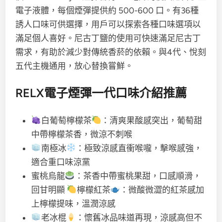
電子液體，每個煙彈提供約 500-600 口。有36種
誘人口味可供選擇，用戶可以探索各種口味選項以
滿足個人喜好。尼古丁鹽的使用可快速滿足尼古丁
需求，有助於減少對傳統香菸的依賴。與4代、悅刻
五代主機通用，放心替換嘗鮮。
RELX電子煙彈一代口味介紹推薦
白葡萄檸檬茶
：清爽果酸感突出，葡萄甜
中帶檸檬茶香，微涼不刺喉
南極冰
：極致涼感直衝喉嚨，擊喉感強，
適合重口味涼黨
蜜桃烏龍
：茶香中帶蜜桃果甜，口感順滑，
回甘明顯
檸檬紅茶
：微酸微澀的紅茶感加
上檸檬提味，溫潤涼感
老冰棍
：懷舊冰品味道再現，涼感高但不