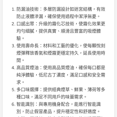
防漏油技術：多層防漏設計如迷宮結構，有效
防止液體滲漏，確保使用過程中潔淨無憂。
口感出眾：升級的霧化芯技術，使霧化效果更
均勻細膩，提供真實、順滑且豐富的吸煙體
驗。
使用壽命長：材料和工藝的優化，使每顆悅刻
煙彈釋放香氣和煙霧更穩定持久，延長使用時
間。
高品質煙油：使用高品質煙油，確保每口都是
純淨體驗，低尼古丁濃度，滿足口感和安全需
求。
多口味選擇：提供經典煙草、鮮果、薄荷等多
種口味，滿足不同用戶的味蕾需求。
智能識別：與專用機身配合，能進行智能識
別，防止假冒產品，提升穩定性和舒適度。