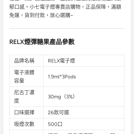
郁口感。小七電子煙專賣店購物，正品保障，滿額
免運，貨到付款，放心選購~
RELX煙彈糖果產品參數
品牌名稱
RELX電子煙
電子液體
1.9ml*3Pods
容量
尼古丁濃
30mg（3%）
度
口味選擇
26款可選
吸煙次數
500口