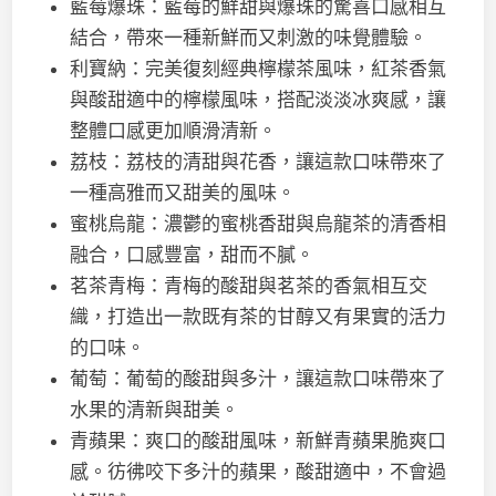
藍莓爆珠：藍莓的鮮甜與爆珠的驚喜口感相互
結合，帶來一種新鮮而又刺激的味覺體驗。
利寶納：完美復刻經典檸檬茶風味，紅茶香氣
與酸甜適中的檸檬風味，搭配淡淡冰爽感，讓
整體口感更加順滑清新。
荔枝：荔枝的清甜與花香，讓這款口味帶來了
一種高雅而又甜美的風味。
蜜桃烏龍：濃鬱的蜜桃香甜與烏龍茶的清香相
融合，口感豐富，甜而不膩。
茗茶青梅：青梅的酸甜與茗茶的香氣相互交
織，打造出一款既有茶的甘醇又有果實的活力
的口味。
葡萄：葡萄的酸甜與多汁，讓這款口味帶來了
水果的清新與甜美。
青蘋果：爽口的酸甜風味，新鮮青蘋果脆爽口
感。彷彿咬下多汁的蘋果，酸甜適中，不會過