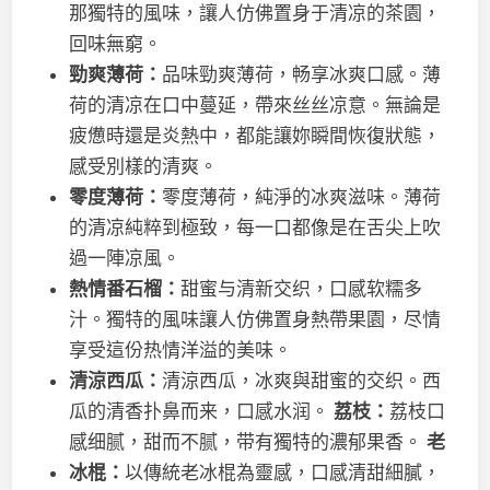
那獨特的風味，讓人仿佛置身于清凉的茶園，
回味無窮。
勁爽薄荷：
品味勁爽薄荷，畅享冰爽口感。薄
荷的清凉在口中蔓延，帶來丝丝凉意。無論是
疲憊時還是炎熱中，都能讓妳瞬間恢復狀態，
感受別樣的清爽。
零度薄荷：
零度薄荷，純淨的冰爽滋味。薄荷
的清凉純粹到極致，每一口都像是在舌尖上吹
過一陣凉風。
熱情番石榴：
甜蜜与清新交织，口感软糯多
汁。獨特的風味讓人仿佛置身熱帶果園，尽情
享受這份热情洋溢的美味。
清涼西瓜：
清涼西瓜，冰爽與甜蜜的交织。西
瓜的清香扑鼻而来，口感水润。
荔枝：
荔枝口
感细腻，甜而不腻，带有獨特的濃郁果香。
老
冰棍：
以傳統老冰棍為靈感，口感清甜細膩，