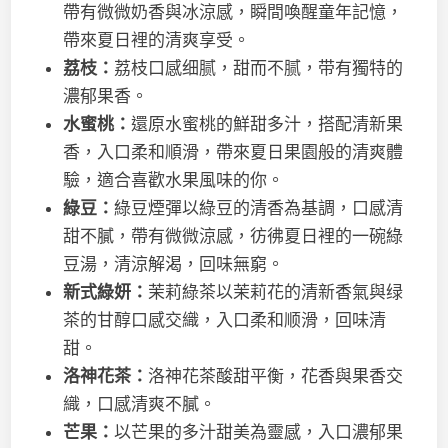
帶有微微奶香與冰涼感，瞬間喚醒童年記憶，
帶來夏日裡的清爽享受。
荔枝：
荔枝口感细腻，甜而不腻，带有獨特的
濃郁果香。
水蜜桃：
還原水蜜桃的鮮甜多汁，搭配清新果
香，入口柔和順滑，帶來夏日果園般的清爽體
驗，適合喜歡水果風味的你。
綠豆：
綠豆煙彈以綠豆的清香為基調，口感清
甜不膩，帶有微微涼感，彷彿夏日裡的一碗綠
豆湯，清涼解渴，回味無窮。
新式綠妍：
茉莉綠茶以茉莉花的清新香氣與绿
茶的甘醇口感交織，入口柔和顺滑，回味清
甜。
洛神花茶：
洛神花茶酸甜平衡，花香與果香交
織，口感清爽不膩。
芒果：
以芒果的多汁甜美為靈感，入口濃郁果