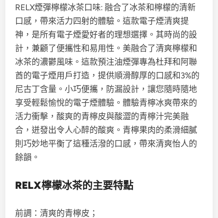
RELX煙彈檸檬冰茶口味: 融合了冰茶和檸檬的清新
口感，帶來活力四射的體驗。這款電子煙清爽提
神，是所有電子煙愛好者的理想選擇。其時尚的設
計，兼顧了便攜性和易用性。
美融合了清爽檸檬和
冰茶的濃鬱風味
。這款預注油煙彈專為杜拜和阿聯
酋的電子煙用戶打造，提供順滑醇厚的口感和3%的
尼古丁含量。小巧便攜，防漏設計，讓您隨時隨地
享受輕鬆愉悅的電子煙體驗。體驗青檸冰爽帶來的
活力衝擊，酸爽的青檸皮與酸澀的青檸汁完美融
合，迸發出令人心醉的酸爽。青檸果肉的柔滑細膩
則巧妙地平衡了這種活潑的口感，帶來清爽怡人的
餘韻。
RELX檸檬冰茶的主要特點
前調：清爽的青檸皮；