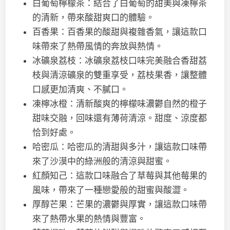
白葡萄檸檬茶：結合了白葡萄的甜美與凍檸茶
的清新，帶來酸甜爽口的體驗。
百香果：百香果的酸甜與複雜香氣，讓這款口
味帶來了熱帶風情的奔放與熱情。
冰礦泉荔枝：冰礦泉荔枝口味完美融合香甜荔
枝與清涼礦泉的雙重享受，荔枝果香，讓整體
口感更加清爽、不膩口。
凍檸冰橙：清新酸爽的檸檬味濃鬱自然的橙子
甜味交融，回味還有薄荷清涼。甜度、涼度都
恰到好處。
哈密瓜：哈密瓜的清甜與多汁，讓這款口味帶
來了沙漠中的綠洲般的清涼與甜蜜。
紅顏知己：這款口味融合了草莓與其他莓果的
風味，帶來了一種戀愛般的甜蜜與酸澀。
厚醇芒果：芒果的濃鬱與厚實，讓這款口味帶
來了熱帶水果的熱情與豐富。