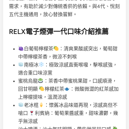
需求，有助於減少對傳統香菸的依賴。與4代、悅刻
五代主機通用，放心替換嘗鮮。
RELX電子煙彈一代口味介紹推薦
白葡萄檸檬茶
：清爽果酸感突出，葡萄甜
中帶檸檬茶香，微涼不刺喉
南極冰
：極致涼感直衝喉嚨，擊喉感強，
適合重口味涼黨
蜜桃烏龍
：茶香中帶蜜桃果甜，口感順滑，
回甘明顯
檸檬紅茶
：微酸微澀的紅茶感加
上檸檬提味，溫潤涼感
老冰棍
：懷舊冰品味道再現，涼感高但不
嗆口
利賓納：葡萄果醬感重，甜味濃鬱，幾
乎無涼感