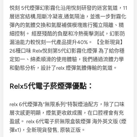
悦刻 5代煙彈幻影霧化沿用悅刻研發的迷宮氣道，11
層迷宮結構,阻斷冷凝液,通氣隔油，並進一步對霧化
彈內的氣體交換和氣壓補償模塊進行獨立隔離、精
細控制。 經歷殘酷的負壓和冷熱衝擊測試，幻影防
漏油能力較悅刻一代產品提升40%。 【全新現貨】
26種口味 Relx悅刻第5代幻影霧化煙彈 為了給你穩
定如一、綿柔順滑的使用體驗，我們通過流體力學
和動態分析，設計了relx 煙彈氣體傳輸的氣道。
Relx5代電子菸煙彈優點：
relx 6代煙彈為“無限系列”特製煙油配方，除了口味
層次感更明顯，煙氣更收斂成團，在口腔裡會有充
盈感。 relx 6代電子菸無限盒裝煙彈 海外英文版 (煙
彈x1)，全新現貨發售, 原裝正版。