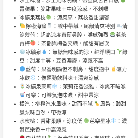
沙士啤酒：沙士氣味明顯，帶些微苦甘口感
青蘋果：脆甜果味＋中度涼感，不刺喉
冰礦泉荔枝
：涼感高，荔枝香甜濃鬱
檸檬海鹽
：酸中帶鹹，尾韻清爽特別
清
涼薄荷：超高涼度直衝鼻腔，喉感強烈
茗茶
青梅
：茶韻與梅香交織，酸甜有層次
冰礦泉
：無糖無味感的涼，純淨順口
綠
豆：甜度中等，豆香濃鬱，涼感不高
藍莓：果香明顯但不刺鼻，甜度適中
礦力
冰飲
：像運動飲料味＋清爽涼感
冰礦泉茉莉
：茉莉花香淡雅，冰爽不嗆喉
可樂：可樂氣泡味濃，甜中帶涼
橘汽：柳橙汽水風味，甜而不膩
鳳梨：酸甜
鳳梨味自然，帶微涼
水蜜桃：香甜柔順，涼度低
芭樂星冰
：濃
鬱芭樂香＋中高涼感