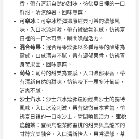
香，帶有清新自然的甜味，彷彿夏日裡的一口
鮮甜，清涼解暑，回味無窮。
可樂冰：
可樂冰煙彈還原經典可樂的濃郁風
味，入口冰涼刺激，帶有微微氣泡感，彷彿夏
日裡的一口冰可樂，瞬間喚醒活力。
混合莓果：
混合莓果煙彈以多種莓果的酸甜為
靈感，口感清爽不膩，帶有濃郁果香，彷彿置
身莓果園，回味無窮。
葡萄：
葡萄的甜美為靈感，入口濃郁果香，帶
有清新自然的甜味，彷彿咬下一顆多汁葡萄，
清爽不膩。
沙士汽水：
沙士汽水煙彈還原經典沙士的獨特
風味，入口冰涼刺激，帶有微微草本香氣，彷
彿夏日裡的一口冰沙士，瞬間喚醒活力。
蜜桃
烏龍茶：
蜜桃烏龍茶將蜜桃的甜美與烏龍茶的
甘醇完美融合，入口清新怡人，果香濃郁，茶