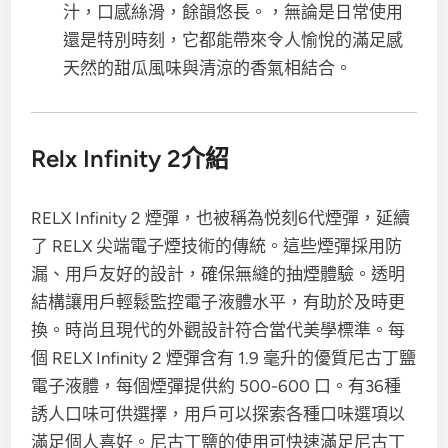
汁，口感絲滑，餘韻悠長。，無論是日常使用
還是特別時刻，它都能帶來令人愉悅的滿足感
天然的甜瓜風味與清涼的香氣相結合。
Relx Infinity 2介紹
RELX Infinity 2 煙彈，也被稱為悦刻6代煙彈，延續
了 RELX 尖端電子煙技術的傳統。這些煙彈採用防
漏、用戶友好的設計，確保無縫的抽煙體驗。透明
結構讓用戶輕鬆監控電子液體水平，有助於及時更
換。時尚且現代的外觀設計符合當代美學標準。每
個 RELX Infinity 2 煙彈含有 1.9 毫升的優質尼古丁鹽
電子液體，每個煙彈提供約 500-600 口。有36種
誘人口味可供選擇，用戶可以探索各種口味選項以
滿足個人喜好。尼古丁鹽的使用可快速滿足尼古丁