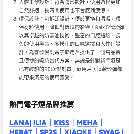
人體工學設計：符合嘴形設計，使用過程更加
自然舒適，長時間使用也不會感到疲憊。
環保設計：可拆卸設計，便於更換和清潔，環
保材料使用，降低對環境的影響。Relx 5代煙彈
以其卓越的防漏油技術、豐富的口感體驗、長
久的使用壽命、多樣化的口味選擇和人性化設
計，為喜歡悅刻電子菸用戶提供了一個高品質
且便捷的吸菸替代方案。無論是針對新手還是
已有經驗的RELX悅刻電子菸用戶，這款煙彈都
能帶來滿意的使用感受。
熱門電子煙品牌推薦
LANA
|
ILIA
｜
KISS
｜
MEHA
｜
HEBAT
｜
SP2S
｜
XIAOKE
｜
SWAG
|