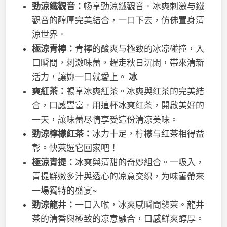
勁涼鐵觀音：
畅享勁涼鐵觀音。冰爽刺激与鐵
觀音的醇厚完美結合，一口下去，仿佛置身清
涼世界。
極涼青檸：
青檸的酸爽与極致的冰凉碰撞，入
口瞬間，刺激味蕾，趕走秋日沉悶，帶來清新
活力，讓妳一口就愛上。
冰
爽紅茶：
暢享冰爽紅茶。冰爽與红茶的完美結
合，口感豐富。用這杯冰爽红茶，開啟美好的
一天，讓味蕾尽情享受這份清凉美味。
勁涼檸檬紅茶：
冰力十足，柠檬与红茶相得益
彰。快萊選它回家吧！
極涼青提：
冰爽與清甜的奇妙組合。一吸入，
青提鮮嫩多汁與透心的凉意交织，为味蕾帶來
一場獨特的盛宴~
勁涼龍井：
一口入喉，冰爽感瞬間襲萊。龍井
茶的清香與極致的凉意融合，口感鮮爽醇厚。