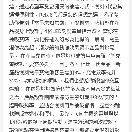
煙，還是希望享受更健康的抽煙方式、悅刻6代更具
選擇便利性，Relx 6代都是您的理想之選。 為了幫
助你告別「電量未知焦慮」，悅刻電子菸幻影在產
品機身上設計了4格LED刻度電量指示燈。 當你在
抽吸菸時，霧化彈插入幻影霧化桿的一瞬間，電量
燈依次亮起，潮汐般的動態效果顯示產品剩餘電
量。 在產品充電時，電量燈也能讓用戶直觀了解充
電狀態，要充多久，一目了然。 相比一代產品，新
產品悅刻電子菸電池容量增加9%，充電效率提升
31%。 功能增加的同時，我們也想給你舒適的交互
體驗： 在電量燈燈效這個許多人都不易察覺的細節
之處，產品設計團隊依據仿生學知識中3秒/次的人
體呼吸頻率，並貼合悅刻用戶抽吸習慣，歷經23輪
軟體版本迭代和優化。最終，relx 主機的電量燈以
1.4秒/輪的頻率周期律動。流暢舒適的潮汐燈效，
讓你無論在使用時還是充電中，都能感受悅刻幻影