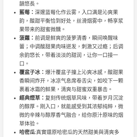
韻悠長。
藍莓：
深邃蓝莓化作云雾，入口满是沁爽果
韵，酸甜平衡恰到好处，丝滑烟雾中，畅享浆
果带来的甜蜜微醺。
菠蘿：
前调是鲜爽的菠萝清香，瞬间唤醒味
蕾；中调酸甜果肉味迸发，刺激又过瘾；后调
余韵悠长，带着淡淡的甜润，让你一口接一
口。
覆盆子冰：
爆汁覆盆子撞上沁爽冰感，酸甜果
香瞬间炸开，冰凉气息席卷舌尖，如咬下一颗
裹着冰霜的鲜果，清爽与甜蜜双重暴击。
經典煙草：
复刻传统烟草风味，带着岁月沉淀
的醇厚。刚入口，就能感受到其浓郁纯粹，微
微的辛辣与醇厚香气融合，给你原汁原味的烟
草体验。
哈密瓜
:真實還原哈密瓜的天然甜美與清爽多