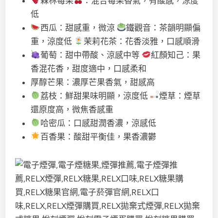
森林莓果
：混合莓果香氣，有酸感，涼度
低
西瓜：甜感重，微涼
鐵觀音：茶韻明顯偏
重，涼度低
茉莉花茶：花香淡雅，口感順滑
葡萄：甜中帶酸、涼感中等
紅顏知己：果
香混花香，甜度適中，口感柔和
厚醇芒果：濃厚芒果香氣，甜感高
荔枝：鮮甜果味明顯，涼度低
煙草：煙草
還原度高，微焦香感重
哈密瓜：口感甜潤香濃，涼感低
百香果：酸甜平衡佳，果香濃鬱