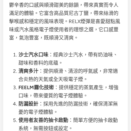
鬱辛香的口感與順滑甜美的餘韻，帶來真實而令人
滿足的體驗。它富含高品質尼古丁鹽，帶來絲滑的
擊喉感和穩定的風味表現。RELX煙彈是喜愛甜點風
味或汽水風格電子煙使用者的理想之選，它口感豐
富，氣泡豐富，既順滑又清爽。
沙士汽水口味
：經典沙士汽水，帶有奶油味、
甜味和香料的底蘊。
清爽多汁
：提供順滑、清涼的呼氣感，非常適
合炎熱的天氣或全天吸電子煙。
FEELM霧化技術
：提供穩定的蒸氣產生，增強
口味，帶來優質的電子煙體驗。
防漏設計
：採用先進的防漏技術，確保清潔無
憂的電子煙體驗。
使用者友善的抽卡啟動
：簡單方便的抽卡啟動
系統，無需按鈕或設定。