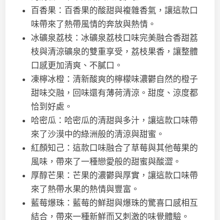
百香果：百香果的酸甜與複雜香氣，讓這款口
味帶來了熱帶風情的奔放與熱情。
冰礦泉荔枝：冰礦泉荔枝口味完美融合香甜荔
枝與清涼礦泉的雙重享受，荔枝果香，讓整體
口感更加清爽、不膩口。
凍檸冰橙：清新酸爽的檸檬味濃鬱自然的橙子
甜味交融，回味還有薄荷清涼。甜度、涼度都
恰到好處。
哈密瓜：哈密瓜的清甜與多汁，讓這款口味帶
來了沙漠中的綠洲般的清涼與甜蜜。
紅顏知己：這款口味融合了草莓與其他莓果的
風味，帶來了一種戀愛般的甜蜜與酸澀。
厚醇芒果：芒果的濃鬱與厚實，讓這款口味帶
來了熱帶水果的熱情與豐富。
藍莓爆珠：藍莓的鮮甜與爆珠的驚喜口感相互
結合，帶來一種新鮮而又刺激的味覺體驗。