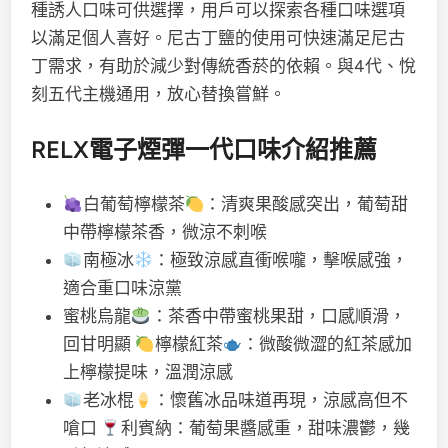
種誘人口味可供選擇，用戶可以探索各種口味選項
以滿足個人喜好。尼古丁鹽的使用可快速滿足尼古
丁需求，有助於減少對傳統香菸的依賴。與4代、悅
刻五代主機通用，放心替換嘗鮮。
RELX電子煙彈一代口味介紹推薦
白葡萄檸檬茶
：清爽果酸感突出，葡萄甜
中帶檸檬茶香，微涼不刺喉
南極冰
：極致涼感直衝喉嚨，擊喉感強，
適合重口味涼黨
蜜桃烏龍
：茶香中帶蜜桃果甜，口感順滑，
回甘明顯
檸檬紅茶
：微酸微澀的紅茶感加
上檸檬提味，溫潤涼感
老冰棍
：懷舊冰品味道再現，涼感高但不
嗆口
利賓納：葡萄果醬感重，甜味濃鬱，幾