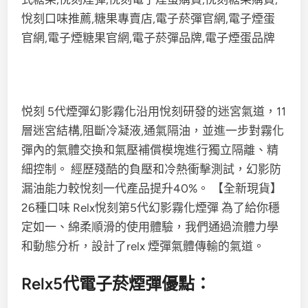
悦刻 5代煙彈幻影霧化沿用悅刻研發的迷宮氣道，11
層迷宮結構,阻斷冷凝液,通氣隔油，並進一步對霧化
彈內的氣體交換和氣壓補償模塊進行獨立隔離、精
細控制。 經歷殘酷的負壓和冷熱衝擊測試，幻影防
漏油能力較悅刻一代產品提升40%。 【全新現貨】
26種口味 Relx悅刻第5代幻影霧化煙彈 為了給你穩
定如一、綿柔順滑的使用體驗，我們通過流體力學
和動態分析，設計了relx 煙彈氣體傳輸的氣道。
Relx5代電子菸煙彈優點：