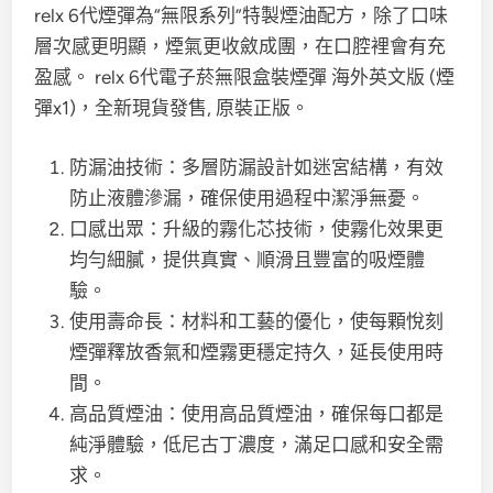
relx 6代煙彈為“無限系列”特製煙油配方，除了口味
層次感更明顯，煙氣更收斂成團，在口腔裡會有充
盈感。 relx 6代電子菸無限盒裝煙彈 海外英文版 (煙
彈x1)，全新現貨發售, 原裝正版。
防漏油技術：多層防漏設計如迷宮結構，有效
防止液體滲漏，確保使用過程中潔淨無憂。
口感出眾：升級的霧化芯技術，使霧化效果更
均勻細膩，提供真實、順滑且豐富的吸煙體
驗。
使用壽命長：材料和工藝的優化，使每顆悅刻
煙彈釋放香氣和煙霧更穩定持久，延長使用時
間。
高品質煙油：使用高品質煙油，確保每口都是
純淨體驗，低尼古丁濃度，滿足口感和安全需
求。