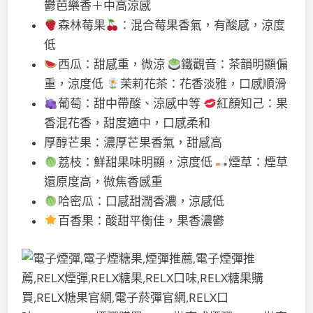
鬱芭樂香＋中高涼感
森林莓果
：混合莓果香氣，有酸感，涼度
低
西瓜：甜感重，微涼
鐵觀音：茶韻明顯偏
重，涼度低
茉莉花茶：花香淡雅，口感順滑
葡萄：甜中帶酸、涼感中等
紅顏知己：果
香混花香，甜度適中，口感柔和
厚醇芒果：濃厚芒果香氣，甜感高
荔枝：鮮甜果味明顯，涼度低
煙草：煙草
還原度高，微焦香感重
哈密瓜：口感甜潤香濃，涼感低
百香果：酸甜平衡佳，果香濃鬱