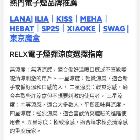
熱門電子煙品牌推薦
LANA
|
ILIA
｜
KISS
｜
MEHA
｜
HEBAT
｜
SP2S
｜
XIAOKE
｜
SWAG
|
東京魔盒
RELX電子煙彈涼度選擇指南
無涼度：無清涼感，適合偏好溫暖口感或不喜歡喉
嚨清涼刺激的用戶。 一星涼度：輕微涼感，適合新
手或偏好溫和口感的人。 二星涼度：輕爽涼感，適
合喜歡些許涼意但不想要刺激的使用者。 三星涼
度：中等涼感，適合大多數人，平衡風味與涼度。
四星涼度：強烈涼感，適合喜歡清爽體驗的進階使
用者。 五星涼度：極致涼感，適合追求極強清涼感
的重度玩家。