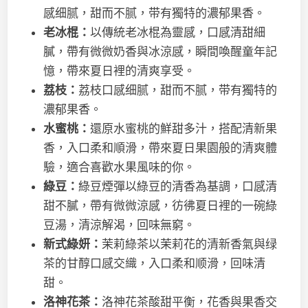
感细腻，甜而不腻，带有獨特的濃郁果香。
老
冰棍：
以傳統老冰棍為靈感，口感清甜細
膩，帶有微微奶香與冰涼感，瞬間喚醒童年記
憶，帶來夏日裡的清爽享受。
荔枝：
荔枝口感细腻，甜而不腻，带有獨特的
濃郁果香。
水蜜桃：
還原水蜜桃的鮮甜多汁，搭配清新果
香，入口柔和順滑，帶來夏日果園般的清爽體
驗，適合喜歡水果風味的你。
綠豆：
綠豆煙彈以綠豆的清香為基調，口感清
甜不膩，帶有微微涼感，彷彿夏日裡的一碗綠
豆湯，清涼解渴，回味無窮。
新式綠妍：
茉莉綠茶以茉莉花的清新香氣與绿
茶的甘醇口感交織，入口柔和顺滑，回味清
甜。
洛神花茶：
洛神花茶酸甜平衡，花香與果香交