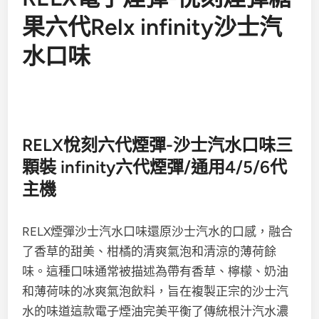
果六代Relx infinity沙士汽
水口味
RELX悅刻六代煙彈-沙士汽水口味三
顆裝 infinity六代煙彈/通用4/5/6代
主機
RELX煙彈
沙士汽水
口味
還原沙士汽水的口感，融合
了香草的甜美、柑橘的清爽氣泡和清涼的薄荷餘
味。
這種口味通常被描述為帶有香草、檸檬、奶油
和薄荷味的冰爽氣泡飲料，旨在複製正宗的沙士汽
水的味道這款電子煙油完美平衡了傳統根汁汽水濃