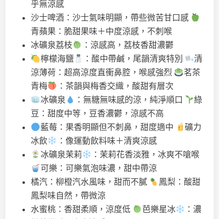
乎無涼感
沙士啤酒：沙士氣味明顯，帶些微苦甘口感
青蘋果：脆甜果味＋中度涼感，不刺喉
冰礦泉荔枝
：涼感高，荔枝香甜濃鬱
檸檬海鹽
：酸中帶鹹，尾韻清爽特別
清
涼薄荷：超高涼度直衝鼻腔，喉感強烈
茗茶
青梅
：茶韻與梅香交織，酸甜有層次
冰礦泉
：無糖無味感的涼，純淨順口
綠
豆：甜度中等，豆香濃鬱，涼感不高
藍莓：果香明顯但不刺鼻，甜度適中
礦力
冰飲
：像運動飲料味＋清爽涼感
冰礦泉茉莉
：茉莉花香淡雅，冰爽不嗆喉
可樂：可樂氣泡味濃，甜中帶涼
橘汽：柳橙汽水風味，甜而不膩
鳳梨：酸甜
鳳梨味自然，帶微涼
水蜜桃：香甜柔順，涼度低
芭樂星冰
：濃