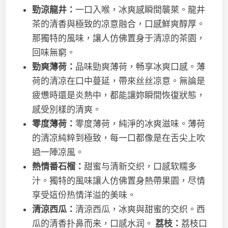
勁涼龍井：
一口入喉，冰爽感瞬間襲萊。龍井
茶的清香與極致的凉意融合，口感鮮爽醇厚。
那獨特的風味，讓人仿佛置身于清凉的茶園，
回味無窮。
勁爽薄荷：
品味勁爽薄荷，畅享冰爽口感。薄
荷的清凉在口中蔓延，帶來丝丝凉意。無論是
疲憊時還是炎熱中，都能讓妳瞬間恢復狀態，
感受別樣的清爽。
零度薄荷：
零度薄荷，純淨的冰爽滋味。薄荷
的清凉純粹到極致，每一口都像是在舌尖上吹
過一陣凉風。
熱情番石榴：
甜蜜与清新交织，口感软糯多
汁。獨特的風味讓人仿佛置身熱帶果園，尽情
享受這份热情洋溢的美味。
清涼西瓜：
清涼西瓜，冰爽與甜蜜的交织。西
瓜的清香扑鼻而来，口感水润。
荔枝：
荔枝口