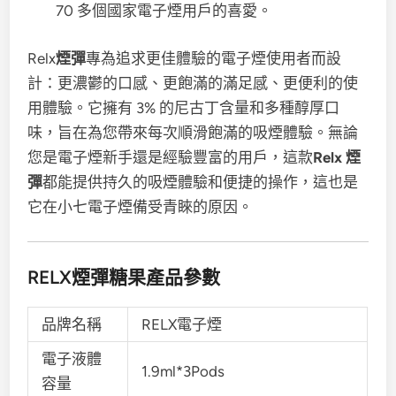
70 多個國家電子煙用戶的喜愛。
Relx
煙彈
專為追求更佳體驗的電子煙使用者而設
計：更濃鬱的口感、更飽滿的滿足感、更便利的使
用體驗。它擁有 3% 的尼古丁含量和多種醇厚口
味，旨在為您帶來每次順滑飽滿的吸煙體驗。無論
您是電子煙新手還是經驗豐富的用戶，這款
Relx 煙
彈
都能提供持久的吸煙體驗和便捷的操作，這也是
它在小七電子煙備受青睞的原因。
RELX煙彈糖果產品參數
品牌名稱
RELX電子煙
電子液體
1.9ml*3Pods
容量