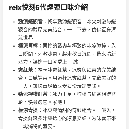
re
l
x悅刻
6代
煙彈口味介紹
勁涼鐵觀音：
畅享勁涼鐵觀音。冰爽刺激与鐵
觀音的醇厚完美結合，一口下去，仿佛置身清
涼世界。
極涼青檸：
青檸的酸爽与極致的冰凉碰撞，入
口瞬間，刺激味蕾，趕走秋日沉悶，帶來清新
活力，讓妳一口就愛上。
冰
爽紅茶：
暢享冰爽紅茶。冰爽與红茶的完美結
合，口感豐富。用這杯冰爽红茶，開啟美好的
一天，讓味蕾尽情享受這份清凉美味。
勁涼檸檬紅茶：
冰力十足，柠檬与红茶相得益
彰。快萊選它回家吧！
極涼青提：
冰爽與清甜的奇妙組合。一吸入，
青提鮮嫩多汁與透心的凉意交织，为味蕾帶來
一場獨特的盛宴~