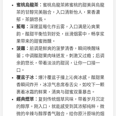
蜜桃烏龍茶：
蜜桃烏龍茶將蜜桃的甜美與烏龍
茶的甘醇完美融合，入口清新怡人，果香濃
郁，茶韻悠長。
藍莓：
深邃蓝莓化作云雾，入口满是沁爽果
韵，酸甜平衡恰到好处，丝滑烟雾中，畅享浆
果带来的甜蜜微醺。
菠蘿：
前调是鲜爽的菠萝清香，瞬间唤醒味
蕾；中调酸甜果肉味迸发，刺激又过瘾；后调
余韵悠长，带着淡淡的甜润，让你一口接一
口。
覆盆子冰：
爆汁覆盆子撞上沁爽冰感，酸甜果
香瞬间炸开，冰凉气息席卷舌尖，如咬下一颗
裹着冰霜的鲜果，清爽与甜蜜双重暴击。
經典煙草：
复刻传统烟草风味，带着岁月沉淀
的醇厚。刚入口，就能感受到其浓郁纯粹，微
微的辛辣与醇厚香气融合，给你原汁原味的烟