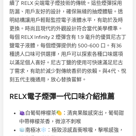
續了 RELX 尖端電子煙技術的傳統。這些煙彈採用
防漏、用戶友好的設計，確保無縫的抽煙體驗。透
明結構讓用戶輕鬆監控電子液體水平，有助於及時
更換。時尚且現代的外觀設計符合當代美學標準。
每個 RELX Infinity 2 煙彈含有 1.9 毫升的優質尼古丁
鹽電子液體，每個煙彈提供約 500-600 口。有36
種誘人口味可供選擇，用戶可以探索各種口味選項
以滿足個人喜好。尼古丁鹽的使用可快速滿足尼古
丁需求，有助於減少對傳統香菸的依賴。與4代、悅
刻五代主機通用，放心替換嘗鮮。
RELX電子煙彈一代口味介紹推薦
白葡萄檸檬茶
：清爽果酸感突出，葡萄甜
中帶檸檬茶香，微涼不刺喉
南極冰
：極致涼感直衝喉嚨，擊喉感強，