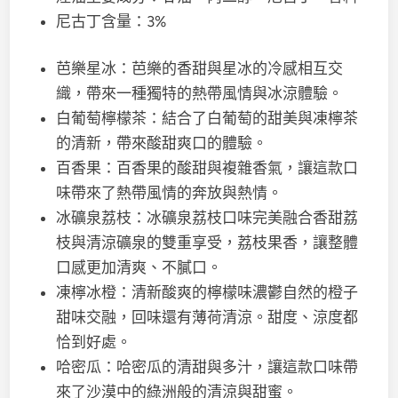
尼古丁含量：3%
芭樂星冰：芭樂的香甜與星冰的冷感相互交
織，帶來一種獨特的熱帶風情與冰涼體驗。
白葡萄檸檬茶：結合了白葡萄的甜美與凍檸茶
的清新，帶來酸甜爽口的體驗。
百香果：百香果的酸甜與複雜香氣，讓這款口
味帶來了熱帶風情的奔放與熱情。
冰礦泉荔枝：冰礦泉荔枝口味完美融合香甜荔
枝與清涼礦泉的雙重享受，荔枝果香，讓整體
口感更加清爽、不膩口。
凍檸冰橙：清新酸爽的檸檬味濃鬱自然的橙子
甜味交融，回味還有薄荷清涼。甜度、涼度都
恰到好處。
哈密瓜：哈密瓜的清甜與多汁，讓這款口味帶
來了沙漠中的綠洲般的清涼與甜蜜。