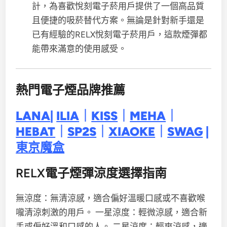
計，為喜歡悅刻電子菸用戶提供了一個高品質
且便捷的吸菸替代方案。無論是針對新手還是
已有經驗的RELX悅刻電子菸用戶，這款煙彈都
能帶來滿意的使用感受。
熱門電子煙品牌推薦
LANA
|
ILIA
｜
KISS
｜
MEHA
｜
HEBAT
｜
SP2S
｜
XIAOKE
｜
SWAG
|
東京魔盒
RELX電子煙彈涼度選擇指南
無涼度：無清涼感，適合偏好溫暖口感或不喜歡喉
嚨清涼刺激的用戶。 一星涼度：輕微涼感，適合新
手或偏好溫和口感的人。 二星涼度：輕爽涼感，適