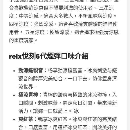
合喜歡些許涼意但不想要刺激的使用者。 三星涼
度：中等涼感，適合大多數人，平衡風味與涼度。
四星涼度：強烈涼感，適合喜歡清爽體驗的進階使
用者。 五星涼度：極致涼感，適合追求極強清涼感
的重度玩家。
re
l
x悅刻
6代
煙彈口味介紹
勁涼鐵觀音：
畅享勁涼鐵觀音。冰爽刺激与鐵
觀音的醇厚完美結合，一口下去，仿佛置身清
涼世界。
極涼青檸：
青檸的酸爽与極致的冰凉碰撞，入
口瞬間，刺激味蕾，趕走秋日沉悶，帶來清新
活力，讓妳一口就愛上。
冰
爽紅茶：
暢享冰爽紅茶。冰爽與红茶的完美結
合，口感豐富。用這杯冰爽红茶，開啟美好的