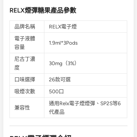
RELX煙彈糖果產品參數
品牌名稱
RELX電子煙
電子液體
1.9ml*3Pods
容量
尼古丁濃
30mg（3%）
度
口味選擇
26款可選
吸煙次數
500口
通用Relx電子煙煙彈、SP2S等6
兼容性
代產品