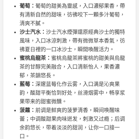
葡萄：
葡萄的甜美為靈感，入口濃郁果香，帶
有清新自然的甜味，彷彿咬下一顆多汁葡萄，
清爽不膩。
沙士汽水：
沙士汽水煙彈還原經典沙士的獨特
風味，入口冰涼刺激，帶有微微草本香氣，彷
彿夏日裡的一口冰沙士，瞬間喚醒活力。
蜜桃烏龍茶：
蜜桃烏龍茶將蜜桃的甜美與烏龍
茶的甘醇完美融合，入口清新怡人，果香濃
郁，茶韻悠長。
藍莓：
深邃蓝莓化作云雾，入口满是沁爽果
韵，酸甜平衡恰到好处，丝滑烟雾中，畅享浆
果带来的甜蜜微醺。
菠蘿：
前调是鲜爽的菠萝清香，瞬间唤醒味
蕾；中调酸甜果肉味迸发，刺激又过瘾；后调
余韵悠长，带着淡淡的甜润，让你一口接一
口。