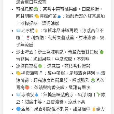
適合重口味涼黨
蜜桃烏龍
：茶香中帶蜜桃果甜，口感順滑，
回甘明顯
檸檬紅茶
：微酸微澀的紅茶感加
上檸檬提味，溫潤涼感
老冰棍
：懷舊冰品味道再現，涼感高但不
嗆口
利賓納：葡萄果醬感重，甜味濃鬱，幾
乎無涼感
沙士啤酒：沙士氣味明顯，帶些微苦甘口感
青蘋果：脆甜果味＋中度涼感，不刺喉
冰礦泉荔枝
：涼感高，荔枝香甜濃鬱
檸檬海鹽
：酸中帶鹹，尾韻清爽特別
清
涼薄荷：超高涼度直衝鼻腔，喉感強烈
茗茶
青梅
：茶韻與梅香交織，酸甜有層次
冰礦泉
：無糖無味感的涼，純淨順口
綠
豆：甜度中等，豆香濃鬱，涼感不高
藍莓：果香明顯但不刺鼻，甜度適中
礦力