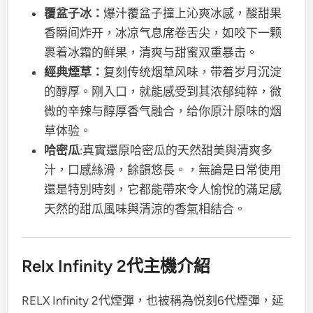
覆盆子冰：
爆汁覆盆子撞上沁爽冰感，酸甜果
香瞬间炸开，冰凉气息席卷舌尖，如咬下一颗
裹着冰霜的鲜果，清爽与甜蜜双重暴击。
經典煙草：
复刻传统烟草风味，带着岁月沉淀
的醇厚。刚入口，就能感受到其浓郁纯粹，微
微的辛辣与醇厚香气融合，给你原汁原味的烟
草体验。
哈密瓜
:真實還原哈密瓜的天然甜美與清爽多
汁，口感絲滑，餘韻悠長。，無論是日常使用
還是特別時刻，它都能帶來令人愉悅的滿足感
天然的甜瓜風味與清涼的香氣相結合。
Relx Infinity 2代主機介紹
RELX Infinity 2代煙彈，也被稱為悦刻6代煙彈，延