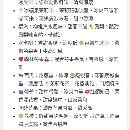
冰飲
：像運動飲料味＋清爽涼感
冰礦泉茉莉
：茉莉花香淡雅，冰爽不嗆喉
可樂：可樂氣泡味濃，甜中帶涼
橘汽：柳橙汽水風味，甜而不膩
鳳梨：酸甜
鳳梨味自然，帶微涼
水蜜桃：香甜柔順，涼度低
芭樂星冰
：濃
鬱芭樂香＋中高涼感
森林莓果
：混合莓果香氣，有酸感，涼度
低
西瓜：甜感重，微涼
鐵觀音：茶韻明顯偏
重，涼度低
茉莉花茶：花香淡雅，口感順滑
葡萄：甜中帶酸、涼感中等
紅顏知己：果
香混花香，甜度適中，口感柔和
厚醇芒果：濃厚芒果香氣，甜感高
荔枝：鮮甜果味明顯，涼度低
煙草：煙草
還原度高，微焦香感重