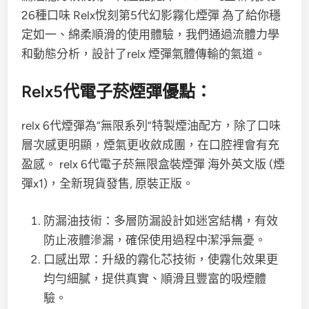
26種口味 Relx悅刻第5代幻影霧化煙彈 為了給你穩
定如一、綿柔順滑的使用體驗，我們通過流體力學
和動態分析，設計了relx 煙彈氣體傳輸的氣道。
Relx5代電子菸煙彈優點：
relx 6代煙彈為“無限系列”特製煙油配方，除了口味
層次感更明顯，煙氣更收斂成團，在口腔裡會有充
盈感。 relx 6代電子菸無限盒裝煙彈 海外英文版 (煙
彈x1)，全新現貨發售, 原裝正版。
防漏油技術：多層防漏設計如迷宮結構，有效
防止液體滲漏，確保使用過程中潔淨無憂。
口感出眾：升級的霧化芯技術，使霧化效果更
均勻細膩，提供真實、順滑且豐富的吸煙體
驗。