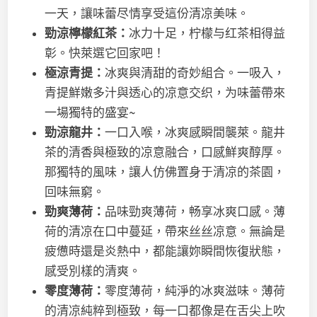
一天，讓味蕾尽情享受這份清凉美味。
勁涼檸檬紅茶：
冰力十足，柠檬与红茶相得益
彰。快萊選它回家吧！
極涼青提：
冰爽與清甜的奇妙組合。一吸入，
青提鮮嫩多汁與透心的凉意交织，为味蕾帶來
一場獨特的盛宴~
勁涼龍井：
一口入喉，冰爽感瞬間襲萊。龍井
茶的清香與極致的凉意融合，口感鮮爽醇厚。
那獨特的風味，讓人仿佛置身于清凉的茶園，
回味無窮。
勁爽薄荷：
品味勁爽薄荷，畅享冰爽口感。薄
荷的清凉在口中蔓延，帶來丝丝凉意。無論是
疲憊時還是炎熱中，都能讓妳瞬間恢復狀態，
感受別樣的清爽。
零度薄荷：
零度薄荷，純淨的冰爽滋味。薄荷
的清凉純粹到極致，每一口都像是在舌尖上吹