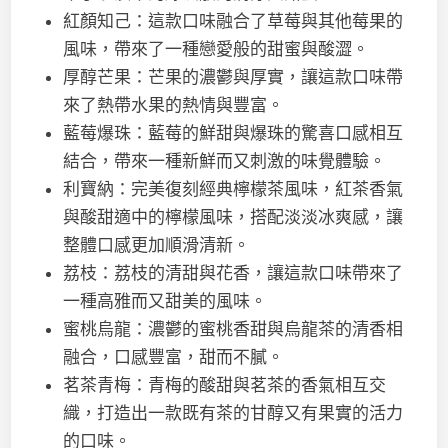
紅顏知己：這款口味融合了草莓與其他莓果的
風味，帶來了一種戀愛般的甜蜜與酸澀。
厚醇芒果：芒果的濃鬱與厚實，讓這款口味帶
來了熱帶水果的熱情與豐富。
藍莓爆珠：藍莓的鮮甜與爆珠的驚喜口感相互
結合，帶來一種新鮮而又刺激的味覺體驗。
利寶納：完美復刻經典檸檬茶風味，紅茶香氣
與酸甜適中的檸檬風味，搭配淡淡冰爽感，讓
整體口感更加順滑清新。
荔枝：荔枝的清甜與花香，讓這款口味帶來了
一種高雅而又甜美的風味。
蜜桃烏龍：濃鬱的蜜桃香甜與烏龍茶的清香相
融合，口感豐富，甜而不膩。
茗茶青梅：青梅的酸甜與茗茶的香氣相互交
織，打造出一款既有茶的甘醇又有果實的活力
的口味。