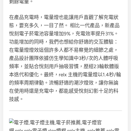
剩餘電量。
在產品充電時，電量燈也能讓用戶直觀了解充電狀
態，要充多久，一目了然。 相比一代產品，新產品
悅刻電子菸電池容量增加9%，充電效率提升31%。
功能增加的同時，我們也想給你舒適的交互體驗：
在電量燈燈效這個許多人都不易察覺的細節之處，
產品設計團隊依據仿生學知識中3秒/次的人體呼吸
頻率，並貼合悅刻用戶抽吸習慣，歷經23輪軟體版
本迭代和優化。最終，relx 主機的電量燈以1.4秒/輪
的頻率周期律動。流暢舒適的潮汐燈效，讓你無論
在使用時還是充電中，都能感受悅刻幻影十足的科
技感。