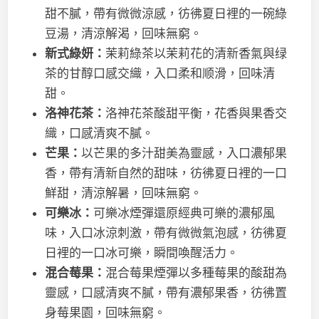
甜不膩，帶有微微涼感，彷彿夏日裡的一碗綠
豆湯，清涼解渴，回味無窮。
新式綠妍：
茉莉綠茶以茉莉花的清新香氣與绿
茶的甘醇口感交織，入口柔和顺滑，回味清
甜。
洛神花茶：
洛神花茶酸甜平衡，花香與果香交
織，口感清爽不膩。
芒果：
以芒果的多汁甜美為靈感，入口濃郁果
香，帶有清新自然的甜味，彷彿夏日裡的一口
鮮甜，清涼解暑，回味無窮。
可樂冰：
可樂冰煙彈還原經典可樂的濃郁風
味，入口冰涼刺激，帶有微微氣泡感，彷彿夏
日裡的一口冰可樂，瞬間喚醒活力。
混合莓果：
混合莓果煙彈以多種莓果的酸甜為
靈感，口感清爽不膩，帶有濃郁果香，彷彿置
身莓果園，回味無窮。