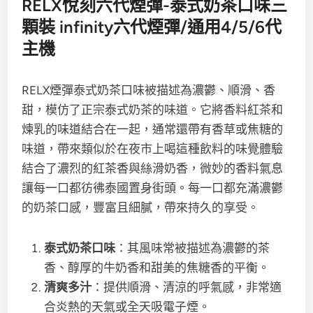
RELX悅刻六代煙彈-
泰式奶茶
口味三
顆裝 infinity六代煙彈/通用4/5/6代
主機
RELX煙彈
泰式奶茶口味被描述為濃鬱、順滑、香
甜，模仿了正宗泰式奶茶的味道。
它將香料紅茶和
煉乳的味道結合在一起，通常還帶有香草或焦糖的
味道，帶來類似於在夜市上喝這種飲料的味覺體驗
結合了濃烈的紅茶香與絲滑奶香，微妙的香料氣息
讓每一口都彷彿泰國置身街頭。每一口都充滿濃鬱
的奶茶口感，豐富且細膩，帶來持久的享受。
泰式奶茶口味
：其風味常被描述為濃鬱的茶
香、醇厚的牛奶香和甜美的焦糖香的平衡。
清爽多汁
：提供順滑、清涼的呼氣感，非常適
合炎熱的天氣或全天吸電子煙。