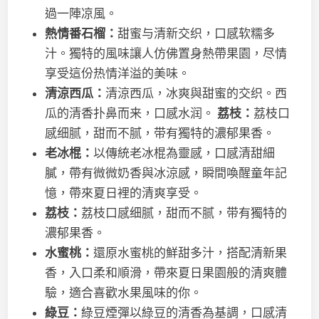
過一陣凉風。
熱情番石榴：
甜蜜与清新交织，口感软糯多
汁。獨特的風味讓人仿佛置身熱帶果園，尽情
享受這份热情洋溢的美味。
清涼西瓜：
清涼西瓜，冰爽與甜蜜的交织。西
瓜的清香扑鼻而来，口感水润。
荔枝：
荔枝口
感细腻，甜而不腻，带有獨特的濃郁果香。
老
冰棍：
以傳統老冰棍為靈感，口感清甜細
膩，帶有微微奶香與冰涼感，瞬間喚醒童年記
憶，帶來夏日裡的清爽享受。
荔枝：
荔枝口感细腻，甜而不腻，带有獨特的
濃郁果香。
水蜜桃：
還原水蜜桃的鮮甜多汁，搭配清新果
香，入口柔和順滑，帶來夏日果園般的清爽體
驗，適合喜歡水果風味的你。
綠豆：
綠豆煙彈以綠豆的清香為基調，口感清