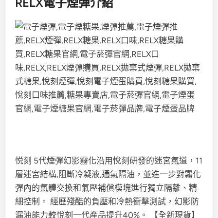
RELX電子煙彈介紹
悦刻 5代煙彈幻影霧化沿用悅刻研發的迷宮氣道，11
層迷宮結構,阻斷冷凝液,通氣隔油，並進一步對霧化
彈內的氣體交換和氣壓補償模塊進行獨立隔離、精
細控制。 經歷殘酷的負壓和冷熱衝擊測試，幻影防
漏油能力較悅刻一代產品提升40%。 【全新現貨】