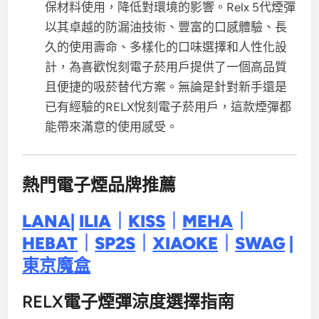
保材料使用，降低對環境的影響。Relx 5代煙彈
以其卓越的防漏油技術、豐富的口感體驗、長
久的使用壽命、多樣化的口味選擇和人性化設
計，為喜歡悅刻電子菸用戶提供了一個高品質
且便捷的吸菸替代方案。無論是針對新手還是
已有經驗的RELX悅刻電子菸用戶，這款煙彈都
能帶來滿意的使用感受。
熱門電子煙品牌推薦
LANA
|
ILIA
｜
KISS
｜
MEHA
｜
HEBAT
｜
SP2S
｜
XIAOKE
｜
SWAG
|
東京魔盒
RELX電子煙彈涼度選擇指南