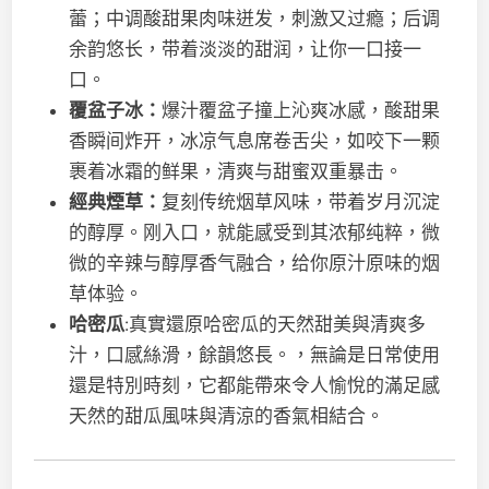
蕾；中调酸甜果肉味迸发，刺激又过瘾；后调
余韵悠长，带着淡淡的甜润，让你一口接一
口。
覆盆子冰：
爆汁覆盆子撞上沁爽冰感，酸甜果
香瞬间炸开，冰凉气息席卷舌尖，如咬下一颗
裹着冰霜的鲜果，清爽与甜蜜双重暴击。
經典煙草：
复刻传统烟草风味，带着岁月沉淀
的醇厚。刚入口，就能感受到其浓郁纯粹，微
微的辛辣与醇厚香气融合，给你原汁原味的烟
草体验。
哈密瓜
:真實還原哈密瓜的天然甜美與清爽多
汁，口感絲滑，餘韻悠長。，無論是日常使用
還是特別時刻，它都能帶來令人愉悅的滿足感
天然的甜瓜風味與清涼的香氣相結合。