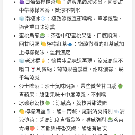
白葡萄檸檬茶
：清爽果酸感突出，葡萄甜
中帶檸檬茶香，微涼不刺喉
南極冰
：極致涼感直衝喉嚨，擊喉感強，
適合重口味涼黨
蜜桃烏龍
：茶香中帶蜜桃果甜，口感順滑，
回甘明顯
檸檬紅茶
：微酸微澀的紅茶感加
上檸檬提味，溫潤涼感
老冰棍
：懷舊冰品味道再現，涼感高但不
嗆口
利賓納：葡萄果醬感重，甜味濃鬱，幾
乎無涼感
沙士啤酒：沙士氣味明顯，帶些微苦甘口感
青蘋果：脆甜果味＋中度涼感，不刺喉
冰礦泉荔枝
：涼感高，荔枝香甜濃鬱
檸檬海鹽
：酸中帶鹹，尾韻清爽特別
清
涼薄荷：超高涼度直衝鼻腔，喉感強烈
茗茶
青梅
：茶韻與梅香交織，酸甜有層次