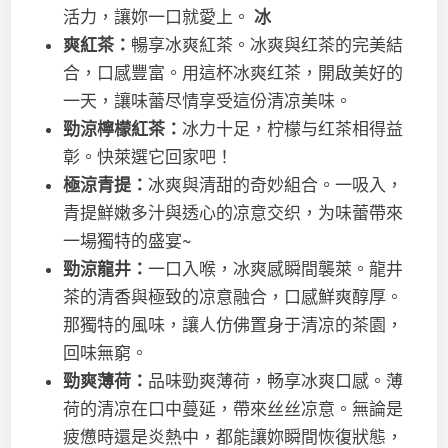
活力，讓妳一口就愛上。
冰
爽紅茶：
暢享冰爽紅茶。冰爽與红茶的完美結
合，口感豐富。用這杯冰爽红茶，開啟美好的
一天，讓味蕾尽情享受這份清凉美味。
勁涼檸檬紅茶：
冰力十足，柠檬与红茶相得益
彰。快萊選它回家吧！
極涼青提：
冰爽與清甜的奇妙組合。一吸入，
青提鮮嫩多汁與透心的凉意交织，为味蕾帶來
一場獨特的盛宴~
勁涼龍井：
一口入喉，冰爽感瞬間襲萊。龍井
茶的清香與極致的凉意融合，口感鮮爽醇厚。
那獨特的風味，讓人仿佛置身于清凉的茶園，
回味無窮。
勁爽薄荷：
品味勁爽薄荷，畅享冰爽口感。薄
荷的清凉在口中蔓延，帶來丝丝凉意。無論是
疲憊時還是炎熱中，都能讓妳瞬間恢復狀態，