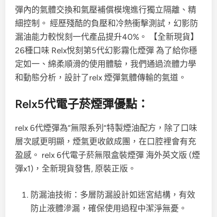
彈內的氣體交換和氣壓補償模塊進行獨立隔離、精
細控制。 經歷殘酷的負壓和冷熱衝擊測試，幻影防
漏油能力較悅刻一代產品提升40%。 【全新現貨】
26種口味 Relx悅刻第5代幻影霧化煙彈 為了給你穩
定如一、綿柔順滑的使用體驗，我們通過流體力學
和動態分析，設計了relx 煙彈氣體傳輸的氣道。
Relx5代電子菸煙彈優點：
relx 6代煙彈為“無限系列”特製煙油配方，除了口味
層次感更明顯，煙氣更收斂成團，在口腔裡會有充
盈感。 relx 6代電子菸無限盒裝煙彈 海外英文版 (煙
彈x1)，全新現貨發售, 原裝正版。
防漏油技術：多層防漏設計如迷宮結構，有效
防止液體滲漏，確保使用過程中潔淨無憂。