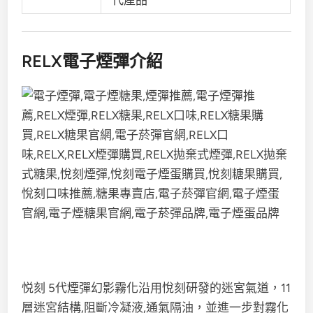
RELX電子煙彈介紹
悦刻 5代煙彈幻影霧化沿用悅刻研發的迷宮氣道，11
層迷宮結構,阻斷冷凝液,通氣隔油，並進一步對霧化