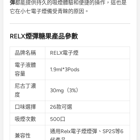
彈
都能提供持久的吸煙體驗和便捷的操作，這也是
它在小七電子煙備受青睞的原因。
RELX煙彈糖果產品參數
品牌名稱
RELX電子煙
電子液體
1.9ml*3Pods
容量
尼古丁濃
30mg（3%）
度
口味選擇
26款可選
吸煙次數
500口
通用Relx電子煙煙彈、SP2S等6
兼容性
代產品