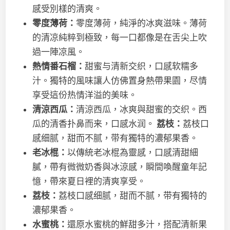
感受別樣的清爽。
零度薄荷：
零度薄荷，純淨的冰爽滋味。薄荷
的清凉純粹到極致，每一口都像是在舌尖上吹
過一陣凉風。
熱情番石榴：
甜蜜与清新交织，口感软糯多
汁。獨特的風味讓人仿佛置身熱帶果園，尽情
享受這份热情洋溢的美味。
清涼西瓜：
清涼西瓜，冰爽與甜蜜的交织。西
瓜的清香扑鼻而来，口感水润。
荔枝：
荔枝口
感细腻，甜而不腻，带有獨特的濃郁果香。
老
冰棍：
以傳統老冰棍為靈感，口感清甜細
膩，帶有微微奶香與冰涼感，瞬間喚醒童年記
憶，帶來夏日裡的清爽享受。
荔枝：
荔枝口感细腻，甜而不腻，带有獨特的
濃郁果香。
水蜜桃：
還原水蜜桃的鮮甜多汁，搭配清新果