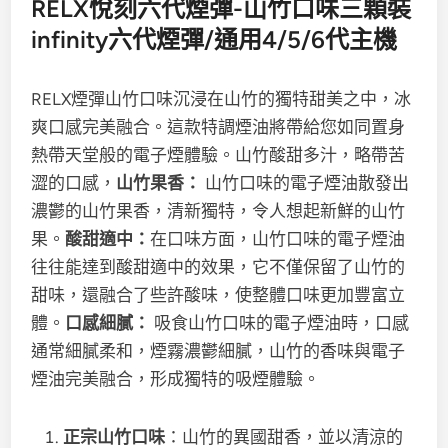
RELX悅刻六代煙彈-山竹口味三顆裝
infinity六代煙彈/通用4/5/6代主機
RELX煙彈山竹口味
沉浸在山竹的獨特甜美之中，冰
爽口感完美融合。這款特調煙油將帶給您如同置身
熱帶天堂般的電子煙體驗。山竹酸甜多汁，略帶苦
澀的口感，
山竹果香：
山竹口味的電子煙油散發出
濃鬱的山竹果香，清新獨特，令人想起新鮮的山竹
果。
酸甜適中：
在口味方面，山竹口味的電子煙油
往往能達到酸甜適中的效果，它不僅保留了山竹的
甜味，還融合了些許酸味，使整體口味更加豐富立
體。
口感細膩：
吸食山竹口味的電子煙油時，口感
通常細膩柔和，煙霧濃鬱細膩，山竹的香味與電子
煙油完美融合，形成獨特的吸煙體驗。
正宗山竹口味
：山竹的異國甜香，並以清涼的