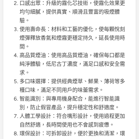
口感出眾：升級的霧化芯技術，使霧化效果更
均勻細膩，提供真實、順滑且豐富的吸煙體
驗。
使用壽命長：材料和工藝的優化，使每顆悅刻
煙彈釋放香氣和煙霧更穩定持久，延長使用時
間。
高品質煙油：使用高品質煙油，確保每口都是
純淨體驗，低尼古丁濃度，滿足口感和安全需
求。
多口味選擇：提供經典煙草、鮮果、薄荷等多
種口味，滿足不同用戶的味蕾需求。
智能識別：與專用機身配合，能進行智能識
別，防止假冒產品，提升穩定性和舒適度。
人體工學設計：符合嘴形設計，使用過程更加
自然舒適，長時間使用也不會感到疲憊。
環保設計：可拆卸設計，便於更換和清潔，環