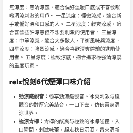
無涼度：無清涼感，適合偏好溫暖口感或不喜歡喉
嚨清涼刺激的用戶。 一星涼度：輕微涼感，適合新
手或偏好溫和口感的人。 二星涼度：輕爽涼感，適
合喜歡些許涼意但不想要刺激的使用者。 三星涼
度：中等涼感，適合大多數人，平衡風味與涼度。
四星涼度：強烈涼感，適合喜歡清爽體驗的進階使
用者。 五星涼度：極致涼感，適合追求極強清涼感
的重度玩家。
re
l
x悅刻
6代
煙彈口味介紹
勁涼鐵觀音：
畅享勁涼鐵觀音。冰爽刺激与鐵
觀音的醇厚完美結合，一口下去，仿佛置身清
涼世界。
極涼青檸：
青檸的酸爽与極致的冰凉碰撞，入
口瞬間，刺激味蕾，趕走秋日沉悶，帶來清新