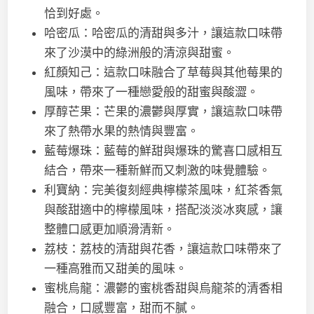
恰到好處。
哈密瓜：哈密瓜的清甜與多汁，讓這款口味帶
來了沙漠中的綠洲般的清涼與甜蜜。
紅顏知己：這款口味融合了草莓與其他莓果的
風味，帶來了一種戀愛般的甜蜜與酸澀。
厚醇芒果：芒果的濃鬱與厚實，讓這款口味帶
來了熱帶水果的熱情與豐富。
藍莓爆珠：藍莓的鮮甜與爆珠的驚喜口感相互
結合，帶來一種新鮮而又刺激的味覺體驗。
利寶納：完美復刻經典檸檬茶風味，紅茶香氣
與酸甜適中的檸檬風味，搭配淡淡冰爽感，讓
整體口感更加順滑清新。
荔枝：荔枝的清甜與花香，讓這款口味帶來了
一種高雅而又甜美的風味。
蜜桃烏龍：濃鬱的蜜桃香甜與烏龍茶的清香相
融合，口感豐富，甜而不膩。