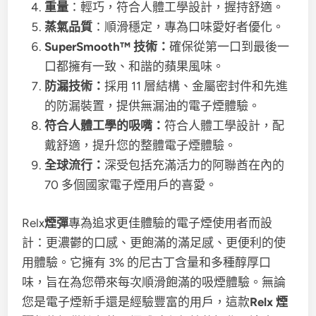
重量
：輕巧，符合人體工學設計，握持舒適。
蒸氣品質
：順滑穩定，專為口味愛好者優化。
SuperSmooth™ 技術：
確保從第一口到最後一
口都擁有一致、和諧的蘋果風味。
防漏技術：
採用 11 層結構、金屬密封件和先進
的防漏裝置，提供無漏油的電子煙體驗。
符合人體工學的吸嘴：
符合人體工學設計，配
戴舒適，提升您的整體電子煙體驗。
全球流行：
深受包括充滿活力的阿聯酋在內的
70 多個國家電子煙用戶的喜愛。
Relx
煙彈
專為追求更佳體驗的電子煙使用者而設
計：更濃鬱的口感、更飽滿的滿足感、更便利的使
用體驗。它擁有 3% 的尼古丁含量和多種醇厚口
味，旨在為您帶來每次順滑飽滿的吸煙體驗。無論
您是電子煙新手還是經驗豐富的用戶，這款
Relx 煙