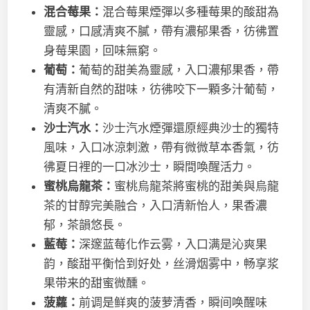
混合莓果：
混合莓果煙彈以多種莓果的酸甜為
靈感，口感清爽不膩，帶有濃郁果香，彷彿置
身莓果園，回味無窮。
葡萄：
葡萄的甜美為靈感，入口濃郁果香，帶
有清新自然的甜味，彷彿咬下一顆多汁葡萄，
清爽不膩。
沙士汽水：
沙士汽水煙彈還原經典沙士的獨特
風味，入口冰涼刺激，帶有微微草本香氣，彷
彿夏日裡的一口冰沙士，瞬間喚醒活力。
蜜桃烏龍茶：
蜜桃烏龍茶將蜜桃的甜美與烏龍
茶的甘醇完美融合，入口清新怡人，果香濃
郁，茶韻悠長。
藍莓：
深邃蓝莓化作云雾，入口满是沁爽果
韵，酸甜平衡恰到好处，丝滑烟雾中，畅享浆
果带来的甜蜜微醺。
菠蘿：
前调是鲜爽的菠萝清香，瞬间唤醒味