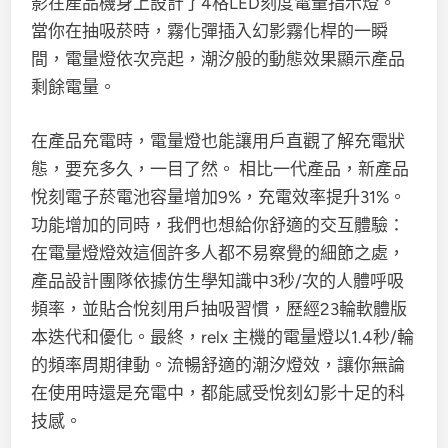
影在產品機身上設計了4格LED刻度電量指示燈。
當你在抽吸菸時，霧化彈插入幻影霧化桿的一瞬
間，電量燈依次亮起，潮汐般的動態效果顯示產品
剩餘電量。
在產品充電時，電量燈也能讓用戶直觀了解充電狀
態，要充多久，一目了然。 相比一代產品，新產品
悅刻電子菸電池容量增加9%，充電效率提升31%。
功能增加的同時，我們也想給你舒適的交互體驗：
在電量燈燈效這個許多人都不易察覺的細節之處，
產品設計團隊依據仿生學知識中3秒/次的人體呼吸
頻率，並貼合悅刻用戶抽吸習慣，歷經23輪軟體版
本迭代和優化。最終，relx 主機的電量燈以1.4秒/輪
的頻率周期律動。流暢舒適的潮汐燈效，讓你無論
在使用時還是充電中，都能感受悅刻幻影十足的科
技感。