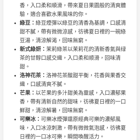
香，入口柔和順滑，帶來夏日果園般的清爽體
驗，適合喜歡水果風味的你。
綠豆：
綠豆煙彈以綠豆的清香為基調，口感清
甜不膩，帶有微微涼感，彷彿夏日裡的一碗綠
豆湯，清涼解渴，回味無窮。
新式綠妍：
茉莉綠茶以茉莉花的清新香氣與绿
茶的甘醇口感交織，入口柔和顺滑，回味清
甜。
洛神花茶：
洛神花茶酸甜平衡，花香與果香交
織，口感清爽不膩。
芒果：
以芒果的多汁甜美為靈感，入口濃郁果
香，帶有清新自然的甜味，彷彿夏日裡的一口
鮮甜，清涼解暑，回味無窮。
可樂冰：
可樂冰煙彈還原經典可樂的濃郁風
味，入口冰涼刺激，帶有微微氣泡感，彷彿夏
日裡的一口冰可樂，瞬間喚醒活力。