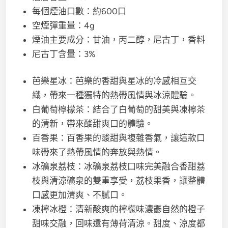
每個煙油口數：約600口
空煙彈重量：4g
煙油主要成分：甘油，丙二醇，尼古丁，香料
尼古丁含量：3%
芭樂星冰：芭樂的香甜與星冰的冷感相互交
織，帶來一種獨特的熱帶風情與冰涼體驗。
白葡萄檸檬茶：結合了白葡萄的甜美與凍檸茶
的清新，帶來酸甜爽口的體驗。
百香果：百香果的酸甜與複雜香氣，讓這款口
味帶來了熱帶風情的奔放與熱情。
冰礦泉荔枝：冰礦泉荔枝口味完美融合香甜荔
枝與清涼礦泉的雙重享受，荔枝果香，讓整體
口感更加清爽、不膩口。
凍檸冰橙：清新酸爽的檸檬味濃鬱自然的橙子
甜味交融，回味還有薄荷清涼。甜度、涼度都