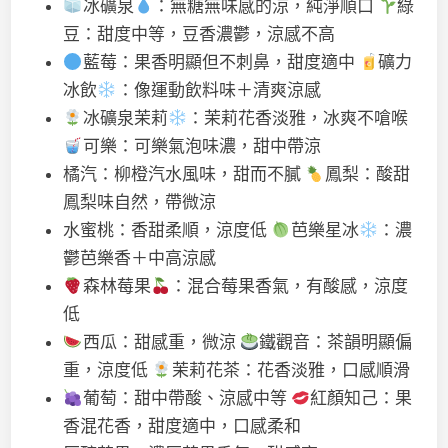
冰礦泉
：無糖無味感的涼，純淨順口
綠
豆：甜度中等，豆香濃鬱，涼感不高
藍莓：果香明顯但不刺鼻，甜度適中
礦力
冰飲
：像運動飲料味＋清爽涼感
冰礦泉茉莉
：茉莉花香淡雅，冰爽不嗆喉
可樂：可樂氣泡味濃，甜中帶涼
橘汽：柳橙汽水風味，甜而不膩
鳳梨：酸甜
鳳梨味自然，帶微涼
水蜜桃：香甜柔順，涼度低
芭樂星冰
：濃
鬱芭樂香＋中高涼感
森林莓果
：混合莓果香氣，有酸感，涼度
低
西瓜：甜感重，微涼
鐵觀音：茶韻明顯偏
重，涼度低
茉莉花茶：花香淡雅，口感順滑
葡萄：甜中帶酸、涼感中等
紅顏知己：果
香混花香，甜度適中，口感柔和