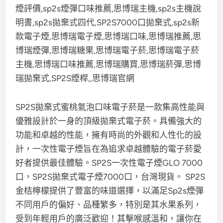
SP2S拋棄式蜜桃氣泡口味電子菸是一款集高性能與
優雅設計於一身的頂級拋棄式電子菸。具備強大的
功能和卓越的性能，擁有時尚的外觀和人性化的設
計，一次性電子煙旨在為追求卓越體驗的電子菸愛
好者提供最佳體驗。SP2S一次性電子煙GLO 7000
口，SP2S拋棄式電子煙7000口，台灣現貨。 SP2S
金桔檸檬提供了豐富的味道選擇，以滿足Sp2s煙彈
不同用戶的偏好、品種繁多，特別是其水果系列，
受到年輕用戶的廣泛歡迎！其擊喉感溫和，讓你在