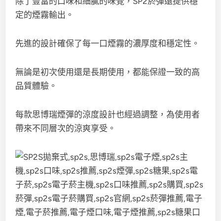
除了豐富的口味和細膩的味覺，SP2菸彈還提供穩
定的煙霧輸出。
先進的設計確保了每一口煙霧的濃厚度和穩定性。
無論是初次使用還是長期使用，都能保證一致的高
品質體驗。
每款思博瑞煙彈的涼度設計也經過調整，為使用者
帶來不同層次的涼爽享受。