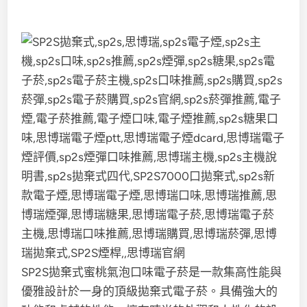
SP2S拋棄式蜜桃氣泡口味電子菸是一款集高性能與
優雅設計於一身的頂級拋棄式電子菸。具備強大的