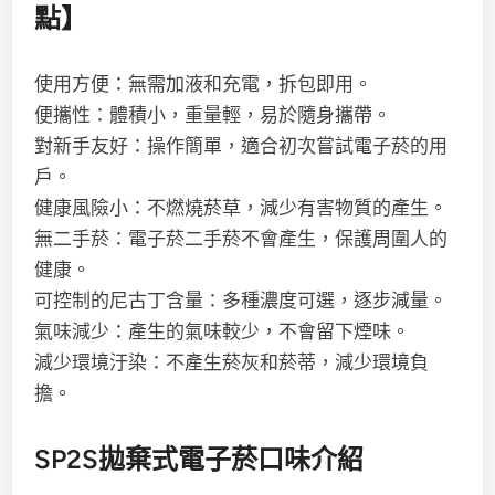
點】
使用方便：無需加液和充電，拆包即用。
便攜性：體積小，重量輕，易於隨身攜帶。
對新手友好：操作簡單，適合初次嘗試電子菸的用
戶。
健康風險小：不燃燒菸草，減少有害物質的產生。
無二手菸：電子菸二手菸不會產生，保護周圍人的
健康。
可控制的尼古丁含量：多種濃度可選，逐步減量。
氣味減少：產生的氣味較少，不會留下煙味。
減少環境汙染：不產生菸灰和菸蒂，減少環境負
擔。
SP2S拋棄式電子菸口味介紹