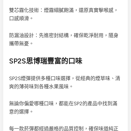
雙芯霧化技術：煙霧細膩飽滿，還原真實擊喉感，
口感順滑。
防漏油設計：先進密封結構，確保乾淨耐用，隨身
攜帶無憂。
SP2S思博瑞豐富的口味
SP2S煙彈提供多種口味選擇，從經典的煙草味、清
爽的薄荷味到各種水果風味。
無論你偏愛哪種口味，都能在SP2的產品中找到滿
意的選擇。
每一款菸彈都經過嚴格的品質控制，確保味道純正