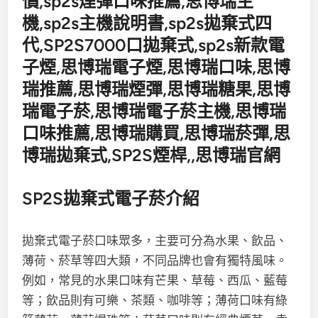
SP2S拋棄式電子菸介紹
拋棄式電子菸口味眾多，主要可分為水果、飲品、
薄荷、菸草等四大類，不同品牌也會有獨特風味。
例如，常見的水果口味有芒果、草莓、西瓜、藍莓
等；飲品則有可樂、茶類、咖啡等；薄荷口味有綠