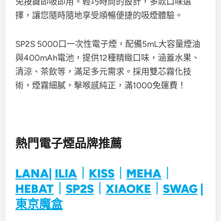
免按鍵即吸即用。輕巧時尚的設計，多款口味選
擇，讓您隨時隨地享受順暢便捷的吸煙體驗。
SP2S 5000口一次性電子煙，配備5mL大容量煙油
與400mAh電池，提供12種精緻口味，涵蓋水果、
清涼、茶飲等，滿足多元需求。採用雙芯霧化技
術，煙霧細膩，擊喉感純正，滿1000免運費！
熱門電子煙品牌推薦
LANA
|
ILIA
｜
KISS
｜
MEHA
｜
HEBAT
｜
SP2S
｜
XIAOKE
｜
SWAG
|
東京魔盒