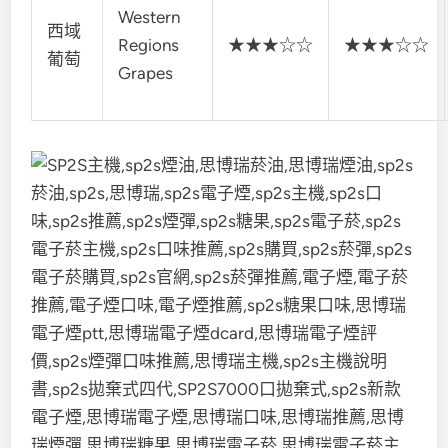
Western
西域
Regions
★★★☆☆
★★★☆☆
葡萄
Grapes