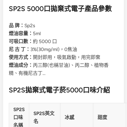
SP2S 5000口拋棄式電子產品參數
品 牌：
Sp2s
煙油容量：
5ml
可吸口數：
約 5000 口
尼 古 丁：
3%(30mg/ml)，0焦油
使用方式：
開封即用，吸氣啟動，用完即棄
煙油成分：
丙三醇(也稱甘油)、丙二醇、植物香
精、有機尼古丁…
SP2S拋棄式電子菸5000口味介紹
SP2S
SP2S英文
口味
冰感
甜度
名
名稱