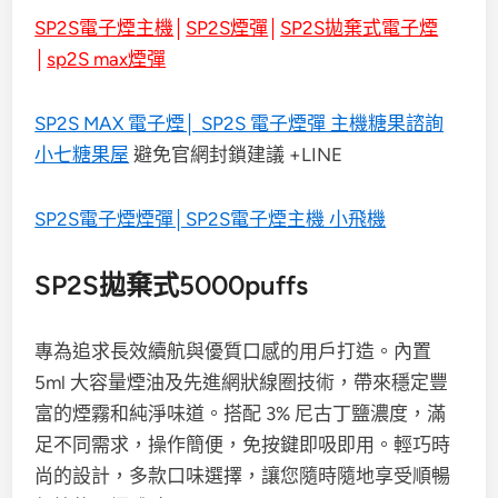
SP2S電子煙主機
│
SP2S煙彈
│
SP2S拋棄式電子煙
│
sp2S max煙彈
SP2S MAX 電子煙│ SP2S 電子煙彈 主機糖果諮詢
小七糖果屋
避免官網封鎖建議 +LINE
SP2S電子煙煙彈│SP2S電子煙主機 小飛機
SP2S拋棄式5000puffs
專為追求長效續航與優質口感的用戶打造。內置
5ml 大容量煙油及先進網狀線圈技術，帶來穩定豐
富的煙霧和純淨味道。搭配 3% 尼古丁鹽濃度，滿
足不同需求，操作簡便，免按鍵即吸即用。輕巧時
尚的設計，多款口味選擇，讓您隨時隨地享受順暢