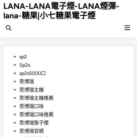
Skip
LANA-LANA電子煙-LANA煙彈-
to
lana-糖果|小七糖果電子煙
content
Mai
Open
Men
Search
Posted
sp2
in
Sp2s
sp2s5000口
思博瑞
思博瑞主機
思博瑞主機推薦
思博瑞口味
思博瑞口味推薦
思博瑞墊子煙
思博瑞官網