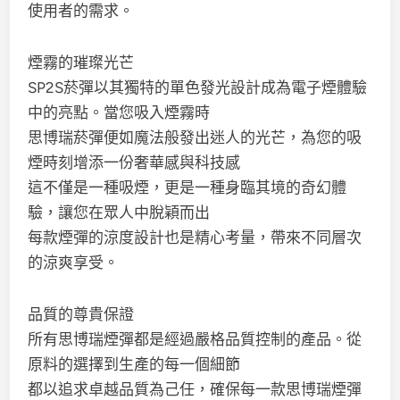
使用者的需求。
煙霧的璀璨光芒
SP2S菸彈以其獨特的單色發光設計成為電子煙體驗
中的亮點。當您吸入煙霧時
思博瑞菸彈便如魔法般發出迷人的光芒，為您的吸
煙時刻增添一份奢華感與科技感
這不僅是一種吸煙，更是一種身臨其境的奇幻體
驗，讓您在眾人中脫穎而出
每款煙彈的涼度設計也是精心考量，帶來不同層次
的涼爽享受。
品質的尊貴保證
所有思博瑞煙彈都是經過嚴格品質控制的產品。從
原料的選擇到生產的每一個細節
都以追求卓越品質為己任，確保每一款思博瑞煙彈