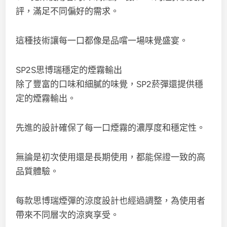
評，滿足不同偏好的需求。
這種技術讓每一口都像是品嚐一場味覺盛宴。
SP2S思博瑞穩定的煙霧輸出
除了豐富的口味和細膩的味覺，SP2菸彈還提供穩
定的煙霧輸出。
先進的設計確保了每一口煙霧的濃厚度和穩定性。
無論是初次使用還是長期使用，都能保證一致的高
品質體驗。
每款思博瑞煙彈的涼度設計也經過調整，為使用者
帶來不同層次的涼爽享受。