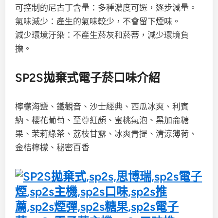
可控制的尼古丁含量：多種濃度可選，逐步減量。
氣味減少：產生的氣味較少，不會留下煙味。
減少環境汙染：不產生菸灰和菸蒂，減少環境負
擔。
SP2S拋棄式電子菸口味介紹
檸檬海鹽、鐵觀音、沙士經典、西瓜冰爽、利賓
納、櫻花葡萄、至尊紅顏、蜜桃氣泡、黑加侖糖
果、茉莉綠茶、荔枝甘露、冰爽青提、清涼薄荷、
金桔檸檬、秘密百香