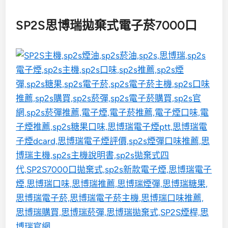
SP2S思博瑞拋棄式電子菸7000口