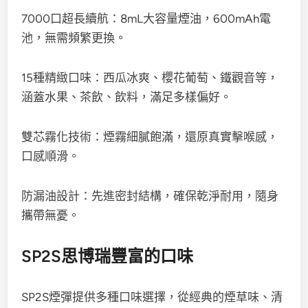
7000口超長續航：8mL大容量煙油，600mAh電
池，無需頻繁更換。
15種精緻口味：西瓜冰爽、櫻花葡萄、鐵觀音等，
涵蓋水果、茶飲、飲料，滿足多樣偏好。
雙芯霧化技術：煙霧細膩飽滿，還原真實擊喉感，
口感順滑。
防漏油設計：先進密封結構，確保乾淨耐用，隨身
攜帶無憂。
SP2S思博瑞豐富的口味
SP2S煙彈提供多種口味選擇，從經典的煙草味、清