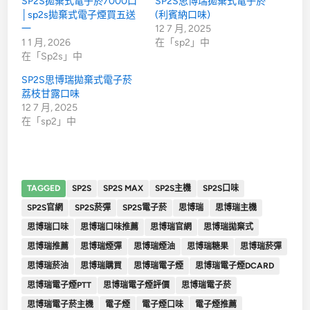
SP2S拋棄式電子菸7000口
SP2S思博瑞拋棄式電子菸
│sp2s拋棄式電子煙買五送
(利賓納口味)
一
12 7 月, 2025
1 1 月, 2026
在「sp2」中
在「Sp2s」中
SP2S思博瑞拋棄式電子菸
荔枝甘露口味
12 7 月, 2025
在「sp2」中
TAGGED
SP2S
SP2S MAX
SP2S主機
SP2S口味
SP2S官網
SP2S菸彈
SP2S電子菸
思博瑞
思博瑞主機
思博瑞口味
思博瑞口味推薦
思博瑞官網
思博瑞拋棄式
思博瑞推薦
思博瑞煙彈
思博瑞煙油
思博瑞糖果
思博瑞菸彈
思博瑞菸油
思博瑞購買
思博瑞電子煙
思博瑞電子煙DCARD
思博瑞電子煙PTT
思博瑞電子煙評價
思博瑞電子菸
思博瑞電子菸主機
電子煙
電子煙口味
電子煙推薦