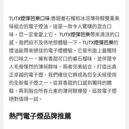
TUTX煙彈芭樂口味:
香甜番石榴和冰涼薄荷醇雙重美
味組合的電子煙油。這是一款令人驚嘆的混合口
味，您一定會愛上它。
TUTX煙彈芭樂
帶來清涼的口
感，我們迫不及待地想體驗一下。
TUTX煙彈芭樂
的
煙油能帶來絕佳的電子煙體驗。它是市面上最獨特
的口味之一，擁有香甜可口的
番石榴味
，並伴隨令
人毛骨悚然的薄荷醇味。兩者完美結合，打造出真
正卓越的電子煙，我們確信它將成為您全天候使用
的全新電子煙之一。從其香甜的口感到獨特的體
驗，再到融合所有元素的薄荷醇爆發，這款電子煙
絕對值得一試。
熱門電子煙品牌推薦