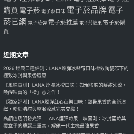
電子菸品牌
電子
購買
電子菸
電子菸口味
菸官網
電子菸推薦
電子菸購
電子菸彈
電子菸糖果
買
近期文章
2026 經典口糧評測：LANA煙彈冰藍莓口味極效陶瓷芯下的
極致冰封與果香還原
【風味實測】LANA 煙彈冰橙口味：如現榨般的鮮甜沁涼，
喚醒味蕾的「橙」意之作！
【獨家評測】LANA煙彈紅心芭樂口味：熱帶果香的全新演
繹，粉紅清甜與擊喉涼感完美交織！
高顏值透明發光彈！LANA煙彈莓果口味實測：冰封藍莓與
覆盆子的華麗三重奏，解鎖一代主機最強果香