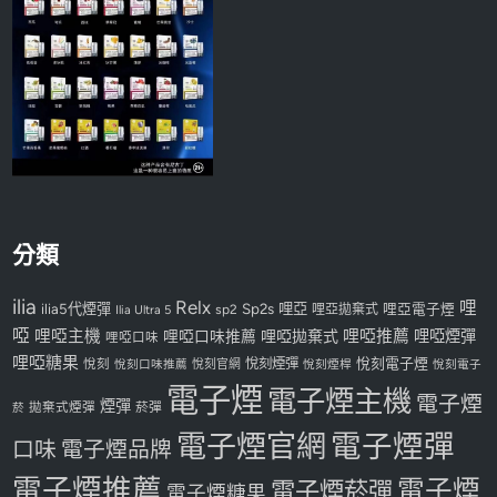
分類
ilia
Relx
哩
Sp2s
哩亞
ilia5代煙彈
哩亞電子煙
Ilia Ultra 5
sp2
哩亞拋棄式
啞
哩啞主機
哩啞推薦
哩啞煙彈
哩啞口味推薦
哩啞拋棄式
哩啞口味
哩啞糖果
悅刻煙彈
悅刻電子煙
悅刻
悅刻口味推薦
悅刻官網
悅刻煙桿
悅刻電子
電子煙
電子煙主機
電子煙
煙彈
拋棄式煙彈
菸彈
菸
電子煙官網
電子煙彈
口味
電子煙品牌
電子煙推薦
電子煙
電子煙菸彈
電子煙糖果