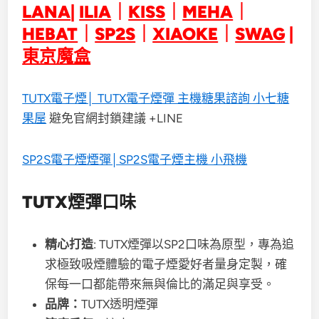
LANA
|
ILIA
｜
KISS
｜
MEHA
｜
HEBAT
｜
SP2S
｜
XIAOKE
｜
SWAG
|
東京魔盒
TUTX電子煙│ TUTX電子煙彈 主機糖果諮詢 小七糖
果屋
避免官網封鎖建議 +LINE
SP2S電子煙煙彈│SP2S電子煙主機 小飛機
TUTX煙彈口味
精心打造
: TUTX煙彈以SP2口味為原型，專為追
求極致吸煙體驗的電子煙愛好者量身定製，確
保每一口都能帶來無與倫比的滿足與享受。
品牌：
TUTX透明煙彈