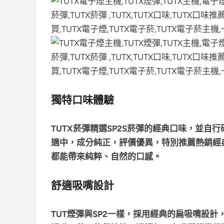
獨特口味體驗
TUTX菸彈精選SP2S菸彈的經典口味，並
適中，成分純正，評價優異，特別推薦熱銷經
都能帶來純粹、自然的口感。
舒適吸嘴設計
TUT煙彈與SP2一樣，採用經典的扁吸嘴設計