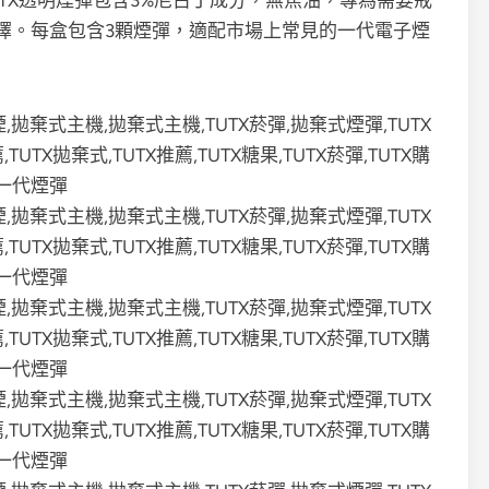
TX透明煙彈包含3%尼古丁成分，無焦油，專為需要戒
擇。每盒包含3顆煙彈，適配市場上常見的一代電子煙