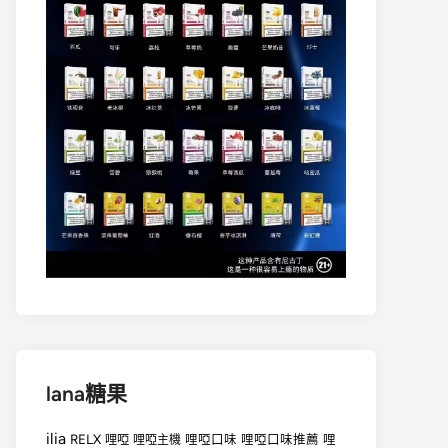
lana糖果
ilia
RELX
哩啞
哩啞口味
哩啞口味推薦
哩
哩啞主機