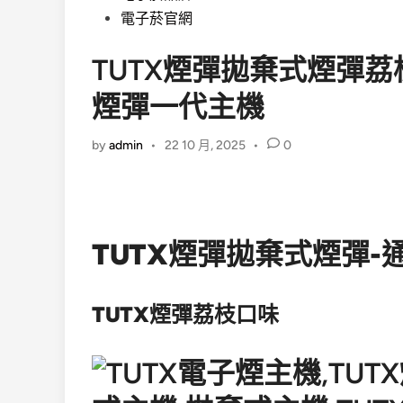
電子菸官網
TUTX煙彈拋棄式煙彈荔枝口
煙彈一代主機
by
admin
•
22 10 月, 2025
•
0
TUTX煙彈拋棄式煙彈-通
TUTX煙彈荔枝口味