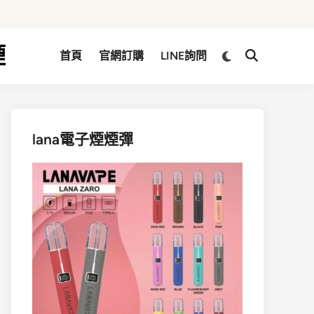
煙
Switch
首頁
官網訂購
LINE詢問
Open
to
Search
dark
mode
lana電子煙煙彈