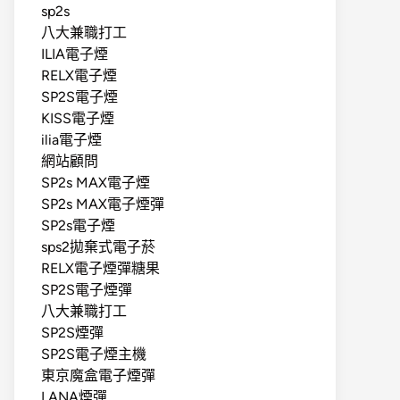
sp2s
八大兼職打工
ILIA電子煙
RELX電子煙
SP2S電子煙
KISS電子煙
ilia電子煙
網站顧問
SP2s MAX電子煙
SP2s MAX電子煙彈
SP2s電子煙
sps2拋棄式電子菸
RELX電子煙彈糖果
SP2S電子煙彈
八大兼職打工
SP2S煙彈
SP2S電子煙主機
東京魔盒電子煙彈
LANA煙彈