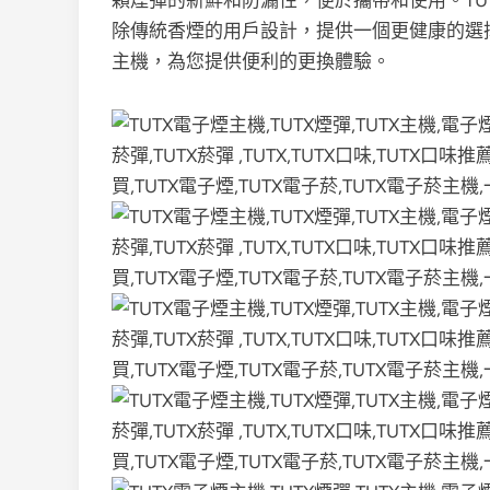
顆煙彈的新鮮和防漏性，便於攜帶和使用。TU
除傳統香煙的用戶設計，提供一個更健康的選
主機，為您提供便利的更換體驗。