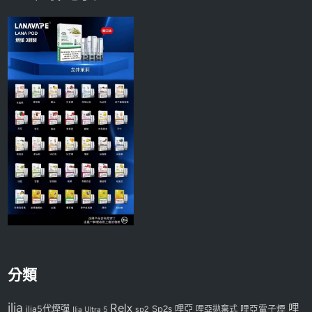
分類
ilia
Relx
哩
Sp2s
哩亞
ilia5代煙彈
哩亞電子煙
Ilia Ultra 5
sp2
哩亞拋棄式