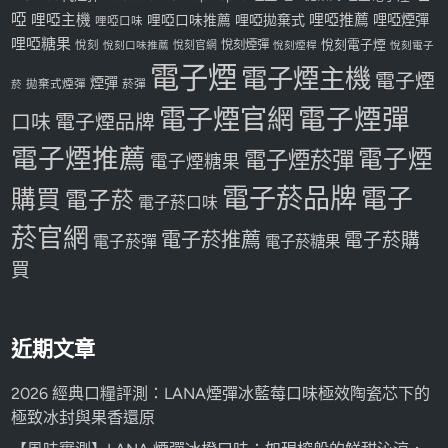
啞
哩啞主機
哩啞推薦
哩啞煙彈
哩啞口味推薦
哩啞拋棄式
哩啞口味
哩啞糖果
悅刻煙彈
悅刻電子煙
悅刻
悅刻口味推薦
悅刻官網
悅刻煙桿
悅刻電子
電子煙
電子煙主機
電子煙
煙彈
拋棄式煙彈
菸彈
菸
電子煙官網
電子煙彈
口味
電子煙品牌
電子煙推薦
電子煙
電子煙菸彈
電子煙糖果
電子菸品牌
電子
購買
電子菸
電子菸口味
菸官網
電子菸推薦
電子菸購
電子菸彈
電子菸糖果
買
近期文章
2026 經典口糧評測：LANA煙彈冰藍莓口味極效陶瓷芯下的
極致冰封與果香還原