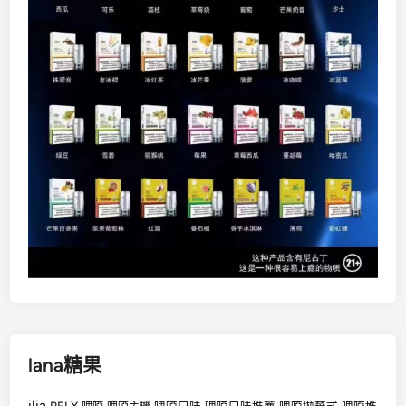
lana糖果
ilia
RELX