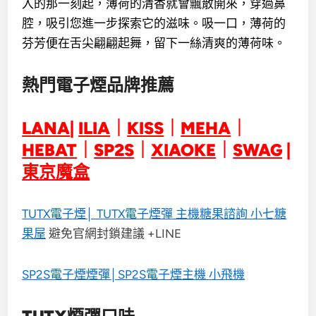
入的那一刻起，薄荷的清香就會飄散開來，穿過鼻
腔，吸引您進一步探索它的滋味。吸一口，薄荷的
芬芳便在舌尖翩翩起舞，留下一絲清爽的薄荷味。
熱門電子煙品牌推薦
LANA
|
ILIA
｜
KISS
｜
MEHA
｜
HEBAT
｜
SP2S
｜
XIAOKE
｜
SWAG
|
東京魔盒
TUTX電子煙│ TUTX電子煙彈 主機糖果諮詢 小七糖
果屋
避免官網封鎖建議 +LINE
SP2S電子煙煙彈│SP2S電子煙主機 小飛機