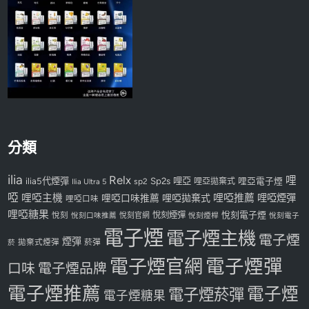
分類
ilia
Relx
哩
Sp2s
哩亞
ilia5代煙彈
哩亞電子煙
Ilia Ultra 5
sp2
哩亞拋棄式
啞
哩啞主機
哩啞推薦
哩啞煙彈
哩啞口味推薦
哩啞拋棄式
哩啞口味
哩啞糖果
悅刻煙彈
悅刻電子煙
悅刻
悅刻口味推薦
悅刻官網
悅刻煙桿
悅刻電子
電子煙
電子煙主機
電子煙
煙彈
拋棄式煙彈
菸彈
菸
電子煙官網
電子煙彈
口味
電子煙品牌
電子煙推薦
電子煙
電子煙菸彈
電子煙糖果