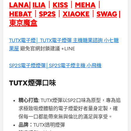
LANA
|
ILIA
｜
KISS
｜
MEHA
｜
HEBAT
｜
SP2S
｜
XIAOKE
｜
SWAG
|
東京魔盒
TUTX電子煙│ TUTX電子煙彈 主機糖果諮詢 小七糖
果屋
避免官網封鎖建議 +LINE
SP2S電子煙煙彈│SP2S電子煙主機 小飛機
TUTX煙彈口味
精心打造
: TUTX煙彈以SP2口味為原型，專為追
求極致吸煙體驗的電子煙愛好者量身定製，確
保每一口都能帶來無與倫比的滿足與享受。
品牌：
TUTX透明煙彈