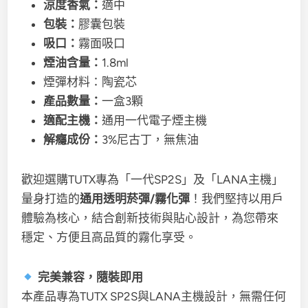
涼度香氣：
適中
包裝：
膠囊包裝
吸口：
霧面吸口
煙油含量：
1.8ml
煙彈材料：陶瓷芯
產品數量：
一盒3顆
適配主機：
通用一代電子煙主機
解癮成份：
3%尼古丁，無焦油
歡迎選購TUTX專為「一代SP2S」及「LANA主機」
量身打造的
通用透明菸彈/霧化彈
！我們堅持以用戶
體驗為核心，結合創新技術與貼心設計，為您帶來
穩定、方便且高品質的霧化享受。
完美兼容，隨裝即用
本產品專為TUTX SP2S與LANA主機設計，無需任何