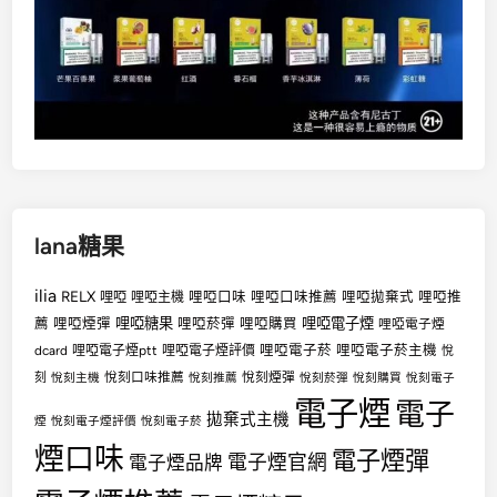
lana糖果
ilia
RELX
哩啞
哩啞口味
哩啞口味推薦
哩啞拋棄式
哩啞推
哩啞主機
哩啞糖果
哩啞電子煙
薦
哩啞煙彈
哩啞菸彈
哩啞購買
哩啞電子煙
哩啞電子菸
哩啞電子菸主機
dcard
哩啞電子煙ptt
哩啞電子煙評價
悅
悅刻口味推薦
悅刻煙彈
刻
悅刻主機
悅刻推薦
悅刻菸彈
悅刻購買
悅刻電子
電子煙
電子
拋棄式主機
煙
悅刻電子煙評價
悅刻電子菸
煙口味
電子煙彈
電子煙官網
電子煙品牌