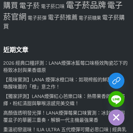
電子菸品牌
電子
購買
電子菸
電子菸口味
菸官網
電子菸推薦
電子菸購
電子菸彈
電子菸糖果
買
近期文章
2026 經典口糧評測：LANA煙彈冰藍莓口味極效陶瓷芯下的
極致冰封與果香還原
【風味實測】LANA 煙彈冰橙口味：如現榨般的鮮甜沁涼，
喚醒味蕾的「橙」意之作！
【獨家評測】LANA煙彈紅心芭樂口味：熱帶果香的全新演
chaty
繹，粉紅清甜與擊喉涼感完美交織！
Hide
高顏值透明發光彈！LANA煙彈莓果口味實測：冰封藍莓與
覆盆子的華麗三重奏，解鎖一代主機最強果香
重溫初戀滋味！ILIA ULTRA 五代煙彈可爾必思口味 | 經典乳