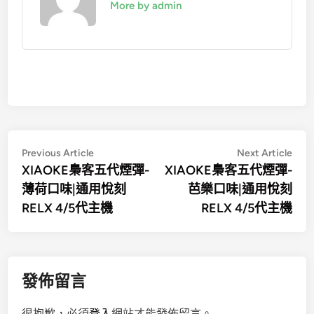
More by admin
文
Previous
Nex
Previous Article
Next Article
article:
artic
XIAOKE梟客五代煙彈-
XIAOKE梟客五代煙彈-
章
薄荷口味|通用悅刻
芭樂口味|通用悅刻
導
RELX 4/5代主機
RELX 4/5代主機
覽
發佈留言
很抱歉，必須
登入
網站才能發佈留言。