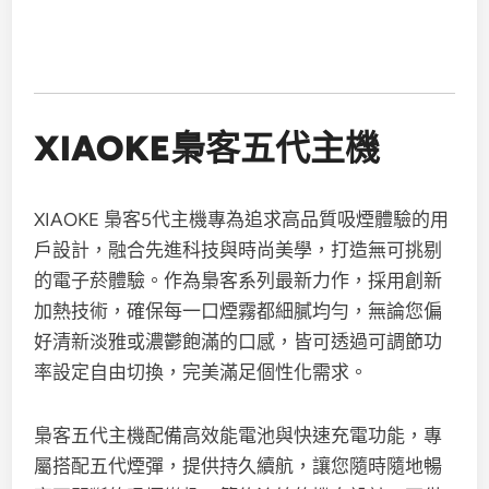
XIAOKE梟客五代主機
XIAOKE 梟客5代主機專為追求高品質吸煙體驗的用
戶設計，融合先進科技與時尚美學，打造無可挑剔
的電子菸體驗。作為梟客系列最新力作，採用創新
加熱技術，確保每一口煙霧都細膩均勻，無論您偏
好清新淡雅或濃鬱飽滿的口感，皆可透過可調節功
率設定自由切換，完美滿足個性化需求。
梟客五代主機配備高效能電池與快速充電功能，專
屬搭配五代煙彈，提供持久續航，讓您隨時隨地暢