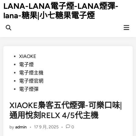
Skip
LANA-LANA電子煙-LANA煙彈-
to
lana-糖果|小七糖果電子煙
content
Mai
Open
Men
Search
Posted
XIAOKE
in
電子煙
電子煙主機
電子煙官網
電子煙彈
XIAOKE梟客五代煙彈-可樂口味|
通用悅刻RELX 4/5代主機
by
admin
•
17 9 月, 2025
•
0