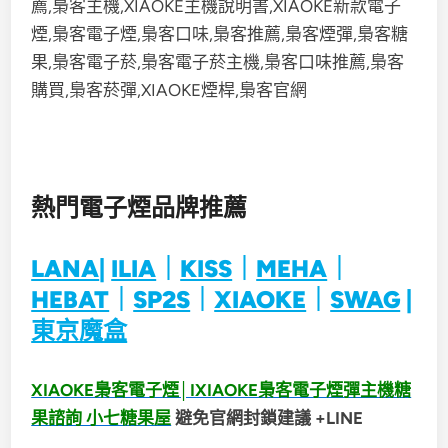
熱門電子煙品牌推薦
LANA
|
ILIA
｜
KISS
｜
MEHA
｜
HEBAT
｜
SP2S
｜
XIAOKE
｜
SWAG
|
東京魔盒
XIAOKE梟客電子煙│IXIAOKE梟客電子煙彈主機糖
果諮詢 小七糖果屋
避免官網封鎖建議 +LINE