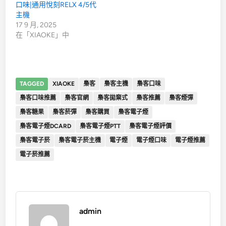
口味|通用悅刻RELX 4/5代
主機
17 9 月, 2025
在「XIAOKE」中
TAGGED
XIAOKE
梟客
梟客主機
梟客口味
梟客口味推薦
梟客官網
梟客拋棄式
梟客推薦
梟客煙彈
梟客糖果
梟客菸彈
梟客購買
梟客電子煙
梟客電子煙DCARD
梟客電子煙PTT
梟客電子煙評價
梟客電子菸
梟客電子菸主機
電子煙
電子煙口味
電子煙推薦
電子菸推薦
admin