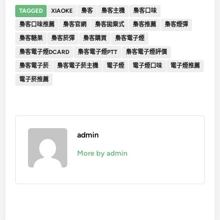
TAGGED
XIAOKE
梟客
梟客主機
梟客口味
梟客口味推薦
梟客官網
梟客拋棄式
梟客推薦
梟客煙彈
梟客糖果
梟客菸彈
梟客購買
梟客電子煙
梟客電子煙DCARD
梟客電子煙PTT
梟客電子煙評價
梟客電子菸
梟客電子菸主機
電子煙
電子煙口味
電子煙推薦
電子菸推薦
admin
More by admin