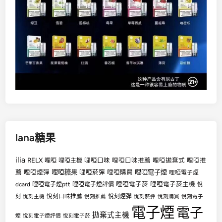
lana糖果
ilia
RELX
哩啞
哩啞口味
哩啞口味推薦
哩啞拋棄式
哩啞推
哩啞主機
哩啞糖果
哩啞電子煙
薦
哩啞煙彈
哩啞菸彈
哩啞購買
哩啞電子煙
哩啞電子菸
哩啞電子菸主機
dcard
哩啞電子煙ptt
哩啞電子煙評價
悅
悅刻口味推薦
悅刻煙彈
刻
悅刻主機
悅刻推薦
悅刻菸彈
悅刻購買
悅刻電子
電子煙
電子
拋棄式主機
煙
悅刻電子煙評價
悅刻電子菸