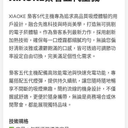
XIAOKE 梟客5代主機專為追求高品質吸煙體驗的用
戶設計，融合先進科技與時尚美學，打造無可挑剔
的電子菸體驗。作為梟客系列最新力作，採用創新
加熱技術，確保每一口煙霧都細膩均勻，無論您偏
好清新淡雅或濃鬱飽滿的口感，皆可透過可調節功
率設定自由切換，完美滿足個性化需求。
梟客五代主機配備高效能電池與快速充電功能，專
屬搭配五代煙彈，提供持久續航，讓您隨時隨地暢
享不間斷的吸煙樂趣。簡約流線的機身設計，不僅
握感舒適，更便於隨身攜帶，無論是商務場合或休
閒聚會，都能展現獨特品味。
技術規格