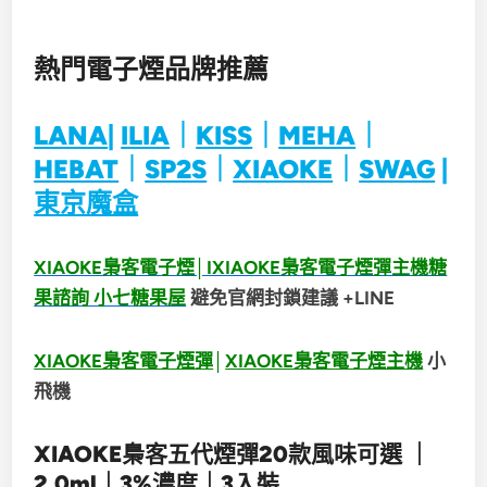
熱門電子煙品牌推薦
LANA
|
ILIA
｜
KISS
｜
MEHA
｜
HEBAT
｜
SP2S
｜
XIAOKE
｜
SWAG
|
東京魔盒
XIAOKE梟客電子煙│IXIAOKE梟客電子煙彈主機糖
果諮詢 小七糖果屋
避免官網封鎖建議 +LINE
XIAOKE梟客電子煙彈
│
XIAOKE梟客電子煙主機
小
飛機
XIAOKE梟客五代煙彈20款風味可選 ｜
2.0ml｜3%濃度｜3入裝