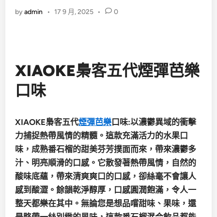
by
admin
•
17 9 月, 2025
•
0
XIAOKE梟客五代煙彈芭樂
口味
XIAOKE梟客五代
煙彈芭樂
口味:以濃鬱異域的衝擊
力捕捉熱帶風情的精髓。這款充滿活力的水果口
味，成熟番石榴的甜美芬芳撲面而來，帶來濃鬱多
汁、明亮順滑的口感。它散發著熱帶風情，自然的
酸味底蘊，帶來清爽爽口的口感，卻絲毫不會讓人
感到酸澀。餘韻乾淨醇厚，口感圓潤飽滿，令人一
整天都樂在其中。無論您是想品嚐甜味、果味，還