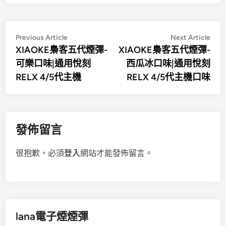
文
Previous
Nex
Previous Article
Next Article
article:
artic
XIAOKE梟客五代煙彈-
XIAOKE梟客五代煙彈-
章
可樂口味|通用悅刻
西瓜冰口味|通用悅刻
導
RELX 4/5代主機
RELX 4/5代主機口味
覽
發佈留言
很抱歉，必須
登入
網站才能發佈留言。
lana電子煙煙彈