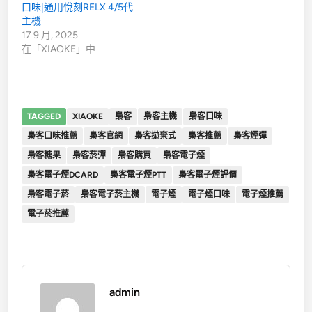
口味|通用悅刻RELX 4/5代
主機
17 9 月, 2025
在「XIAOKE」中
TAGGED
XIAOKE
梟客
梟客主機
梟客口味
梟客口味推薦
梟客官網
梟客拋棄式
梟客推薦
梟客煙彈
梟客糖果
梟客菸彈
梟客購買
梟客電子煙
梟客電子煙DCARD
梟客電子煙PTT
梟客電子煙評價
梟客電子菸
梟客電子菸主機
電子煙
電子煙口味
電子煙推薦
電子菸推薦
admin