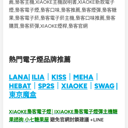
熱門電子煙品牌推薦
LANA
|
ILIA
｜
KISS
｜
MEHA
｜
HEBAT
｜
SP2S
｜
XIAOKE
｜
SWAG
|
東京魔盒
XIAOKE梟客電子煙│IXIAOKE梟客電子煙彈主機糖
果諮詢 小七糖果屋
避免官網封鎖建議 +LINE