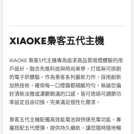
XIAOKE梟客五代主機
XIAOKE 梟客5代主機專為追求高品質吸煙體驗的用
戶設計，融合先進科技與時尚美學，打造無可挑剔
的電子菸體驗。作為梟客系列最新力作，採用創新
加熱技術，確保每一口煙霧都細膩均勻，無論您偏
好清新淡雅或濃鬱飽滿的口感，皆可透過可調節功
率設定自由切換，完美滿足個性化需求。
梟客五代主機配備高效能電池與快速充電功能，專
屬搭配五代煙彈，提供持久續航，讓您隨時隨地暢