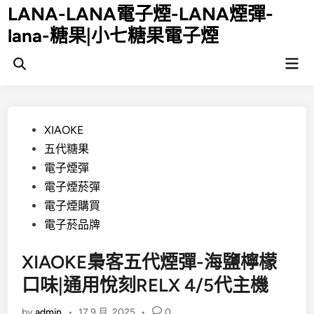
Skip
LANA-LANA電子煙-LANA煙彈-
to
lana-糖果|小七糖果電子煙
content
Mai
Open
Men
Search
Posted
XIAOKE
in
五代糖果
電子煙彈
電子煙菸彈
電子煙購買
電子菸品牌
XIAOKE梟客五代煙彈-海鹽檸檬
口味|通用悅刻RELX 4/5代主機
by
admin
•
17 9 月, 2025
•
0