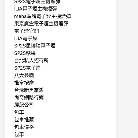
SP2S電子煙主機煙彈
ILIA電子煙主機煙彈
meha媚嗨電子煙主機煙彈
東京魔盒電子煙主機煙彈
電子煙官網
ILIA電子煙
SP2S思博瑞電子煙
SP2S糖果
台北私人招待所
SP2S電子煙
八大兼職
推拿按摩
台灣暗黑旅遊
尚奇網路行銷
經紀公司
包車
包車推薦
包車價格
包車