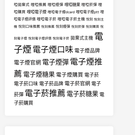
哩啞糖果
啞拋棄式
哩啞推薦
哩啞煙彈
哩啞菸彈
哩
哩啞電子煙
啞購買
哩啞電子煙dcard
哩啞電子煙ptt
哩
哩啞電子菸
哩啞電子菸主機
啞電子煙評價
悅刻
悅刻主
悅刻口味推薦
悅刻煙彈
機
悅刻推薦
悅刻菸彈
悅刻購買
悅
電
拋棄式主機
刻電子煙
悅刻電子煙評價
悅刻電子菸
子煙
電子煙口味
電子煙品牌
電子煙推
電子煙彈
電子煙官網
薦
電子煙糖果
電子煙購買
電子菸
電子菸官網
電子菸口味
電子菸品牌
電子
電子菸推薦
電子菸糖果
菸彈
電
子菸購買