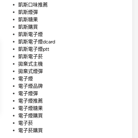
e
凱斯口味推薦
電
d
凱斯煙彈
子
i
凱斯糖果
煙
n
凱斯購買
麥
凱斯電子煙
根
凱斯電子煙dcard
沙
凱斯電子煙ptt
士
凱斯電子菸
口
拋棄式主機
味
拋棄式煙彈
一
電子煙
代
電子煙品牌
煙
電子煙彈
彈
電子煙推薦
適
電子煙糖果
用
電子煙購買
電子菸
電子菸購買