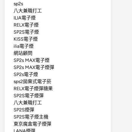
sp2s
八大兼職打工
ILIA電子煙
RELX電子煙
SP2S電子煙
KISS電子煙
ilia電子煙
網站顧問
SP2s MAX電子煙
SP2s MAX電子煙彈
SP2s電子煙
sps2拋棄式電子菸
RELX電子煙彈糖果
SP2S電子煙彈
八大兼職打工
SP2S煙彈
SP2S電子煙主機
東京魔盒電子煙彈
LANA煙彈