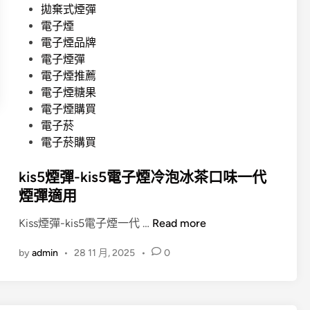
拋棄式煙彈
一
電子煙
代
電子煙品牌
煙
電子煙彈
彈
電子煙推薦
適
電子煙糖果
用
電子煙購買
電子菸
電子菸購買
kis5煙彈-kis5電子煙冷泡冰茶口味一代
煙彈適用
k
Kiss煙彈-kis5電子煙一代 …
Read more
i
by
admin
•
28 11 月, 2025
•
0
s
5
煙
彈