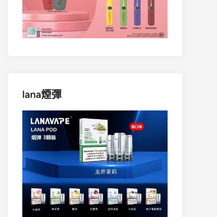
lana煙彈