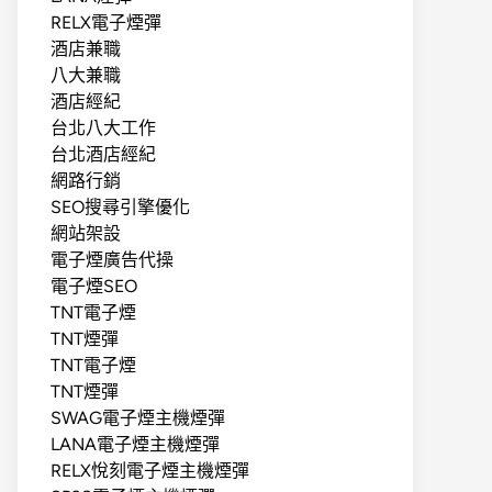
RELX電子煙彈
酒店兼職
八大兼職
酒店經紀
台北八大工作
台北酒店經紀
網路行銷
SEO搜尋引擎優化
網站架設
電子煙廣告代操
電子煙SEO
TNT電子煙
TNT煙彈
TNT電子煙
TNT煙彈
SWAG電子煙主機煙彈
LANA電子煙主機煙彈
RELX悅刻電子煙主機煙彈