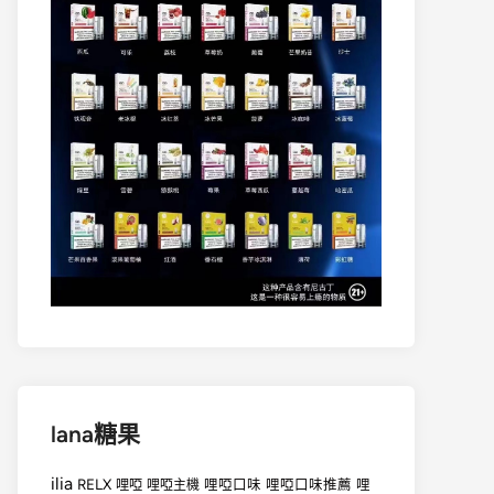
lana糖果
ilia
RELX
哩啞
哩啞口味
哩啞口味推薦
哩
哩啞主機