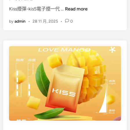
k
Kiss煙彈-kis5電子煙一代 …
Read more
i
by
admin
•
28 11 月, 2025
•
0
s
5
煙
彈
-
k
i
s
5
電
子
煙
藍
莓
泡
泡