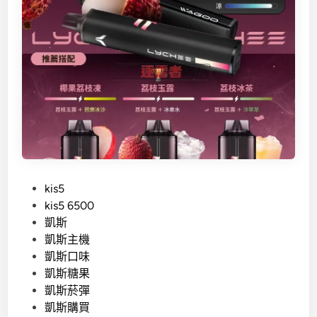
0
口
一
次
性
電
子
煙
薄
荷
口
P
kis5
味
o
kis5 6500
-
s
凱斯
W
t
凱斯主機
A
e
凱斯口味
G
d
凱斯糖果
O
i
凱斯菸彈
O
n
凱斯購買
大