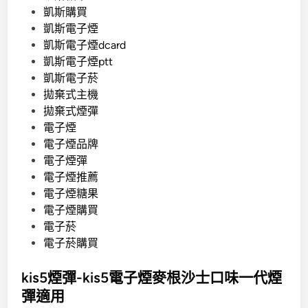
n
凱斯購買
用
凱斯電子煙
凱斯電子煙dcard
凱斯電子煙ptt
凱斯電子菸
拋棄式主機
拋棄式煙彈
電子煙
電子煙品牌
電子煙彈
電子煙推薦
電子煙糖果
電子煙購買
電子菸
電子菸購買
kis5煙彈-kis5電子煙麥根沙士口味一代煙
彈適用