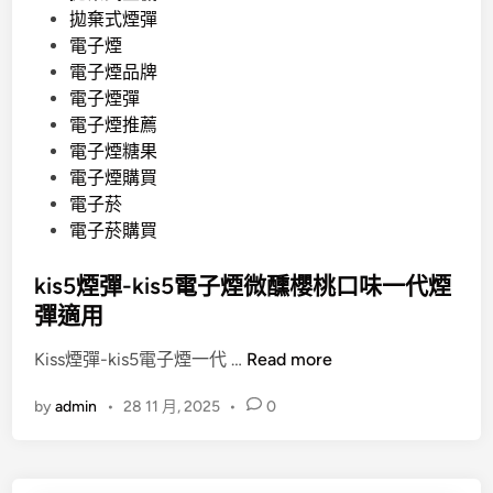
拋棄式煙彈
電子煙
電子煙品牌
電子煙彈
電子煙推薦
電子煙糖果
電子煙購買
電子菸
電子菸購買
kis5煙彈-kis5電子煙微醺櫻桃口味一代煙
彈適用
k
Kiss煙彈-kis5電子煙一代 …
Read more
i
by
admin
•
28 11 月, 2025
•
0
s
5
煙
彈