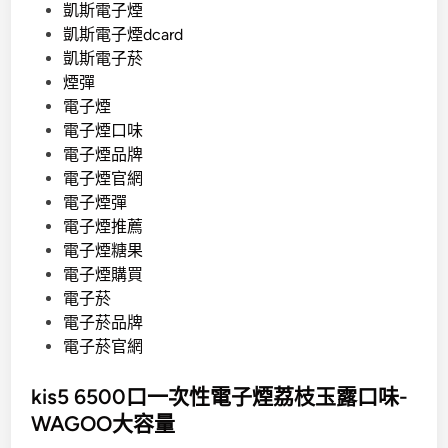
凱斯電子煙
容
凱斯電子煙dcard
量
凱斯電子菸
磁
煙彈
吸
電子煙
式
電子煙口味
自
電子煙品牌
由
電子煙官網
搭
電子煙彈
配
電子煙推薦
現
電子煙糖果
貨
電子煙購買
電子菸
電子菸品牌
電子菸官網
kis5 6500口一次性電子煙荔枝玉露口味-
WAGOO大容量