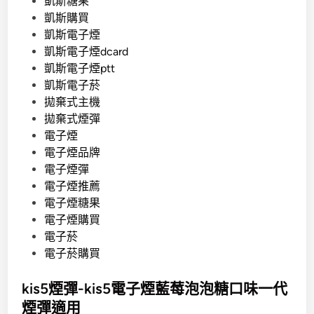
i
凱斯糖果
適
n
凱斯購買
用
凱斯電子煙
凱斯電子煙dcard
凱斯電子煙ptt
凱斯電子菸
拋棄式主機
拋棄式煙彈
電子煙
電子煙品牌
電子煙彈
電子煙推薦
電子煙糖果
電子煙購買
電子菸
電子菸購買
kis5煙彈-kis5電子煙藍莓泡泡糖口味一代
煙彈適用