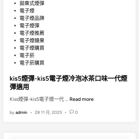
拋棄式煙彈
電子煙
電子煙品牌
電子煙彈
電子煙推薦
電子煙糖果
電子煙購買
電子菸
電子菸購買
kis5煙彈-kis5電子煙冷泡冰茶口味一代煙
彈適用
k
Kiss煙彈-kis5電子煙一代 …
Read more
i
by
admin
•
28 11 月, 2025
•
0
s
5
煙
彈