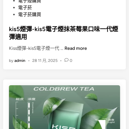
電子煙購買
電子菸
電子菸購買
kis5煙彈-kis5電子煙抹茶莓果口味一代煙
彈適用
k
Kiss煙彈-kis5電子煙一代 …
Read more
i
by
admin
•
28 11 月, 2025
•
0
s
5
煙
彈
-
k
i
s
5
電