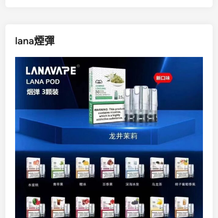
適
用
lana煙彈