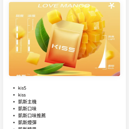
-
k
i
s
5
電
子
煙
微
醺
櫻
桃
P
kis5
口
o
kiss
味
s
凱斯主機
一
t
凱斯口味
代
e
凱斯口味推薦
煙
d
凱斯煙彈
彈