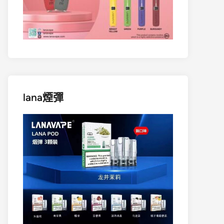
lana煙彈