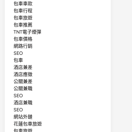
包車車款
包車行程
包車旅遊
包車推薦
TNT電子煙彈
包車價格
網路行銷
SEO
包車
酒店兼差
酒店應徵
公關兼差
公關兼職
SEO
酒店兼職
SEO
網站外鏈
花蓮包車旅遊
包車旅遊