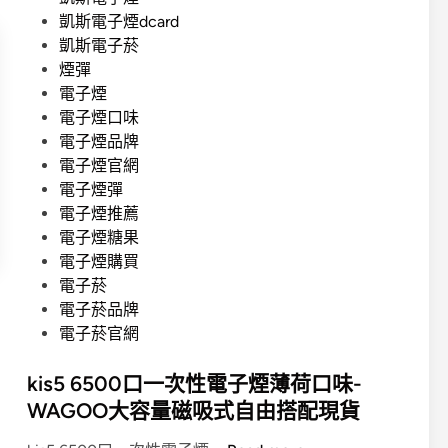
棄
凱斯電子煙dcard
式
凱斯電子菸
電
煙彈
子
電子煙
菸
電子煙口味
│
電子煙品牌
C
電子煙官網
H
電子煙彈
I
電子煙推薦
L
電子煙糖果
L
電子煙購買
鴨
電子菸
嘴
電子菸品牌
獸
電子菸官網
電
子
kis5 6500口一次性電子煙薄荷口味-
煙
WAGOO大容量磁吸式自由搭配現貨