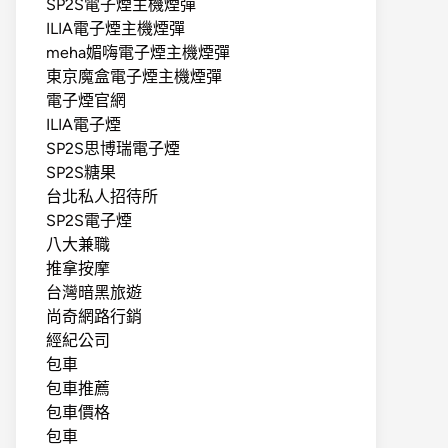
SP2S電子煙主機煙彈
ILIA電子煙主機煙彈
meha媚嗨電子煙主機煙彈
東京魔盒電子煙主機煙彈
電子煙官網
ILIA電子煙
SP2S思博瑞電子煙
SP2S糖果
台北私人招待所
SP2S電子煙
八大兼職
推拿按摩
台灣暗黑旅遊
尚奇網路行銷
經紀公司
包車
包車推薦
包車價格
包車