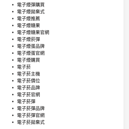
電子煙彈購買
電子煙拋棄式
電子煙推薦
電子煙糖果
電子煙糖果官網
電子煙菸彈
電子煙蛋品牌
電子煙蛋官網
電子煙購買
電子菸
電子菸主機
電子菸價位
電子菸品牌
電子菸官網
電子菸彈
電子菸彈品牌
電子菸彈官網
電子菸拋棄式