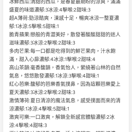
冰鮮西瓜:清甜的西瓜，是春夏最期盼的涼爽，滿滿
盛夏的味道濃郁:3冰涼:4擊喉:2甜味:3
超A薄荷:勁涼酷爽，涷感十足，暢爽冰涼一整夏濃
郁:1冰涼:5擊喉:5甜味:1
脆青蘋果:戀般的青澀美好，散發著酸酸甜甜的迷人
滋味濃郁:3冰涼:2擊喉:2甜味:3
多肉芒果:每一口都是吃得到的鮮芒果肉，汁水飽
滿，甜入心扉濃郁:4冰涼:1擊喉:2甜味:4
高山茶韻:毫香馥韻，香氣怡人，縈繞著山林的自然
氣息，悠悠散發濃郁:1冰涼:3擊喉:4甜味:1
紅心芭樂:馥郁的芭樂香氣撲鼻，因為這顆芭樂愛上
夏天濃郁:3冰涼:2擊喉:2甜味:3
激情薄荷:夏日清涼的魔法氣息，感受撲面而來的清
涼濃郁:1冰涼:4擊喉:5甜味:1
激爽可樂:一口激爽，解鎖全新感官體驗濃郁:2冰
涼:4擊喉:4甜味:3