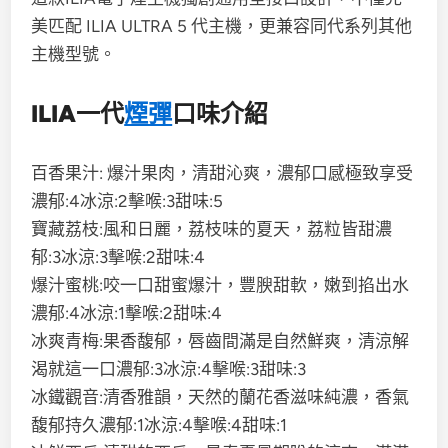
美匹配 ILIA ULTRA 5 代主機，更兼容同代系列其他
主機型號。
ILIA一代
煙彈
口味介紹
百香果汁: 爆汁果肉，清甜沁爽，濃郁口感極致享受
濃郁:4冰涼:2擊喉:3甜味:5
寶藏荔枝:風和日麗，荔枝味的夏天，荔粒皆甜濃
郁:3冰涼:3擊喉:2甜味:4
爆汁蜜桃:咬一口甜蜜爆汁，豐腴甜軟，嫩到掐出水
濃郁:4冰涼:1擊喉:2甜味:4
冰爽青梅:果香馥郁，唇齒間滿是自然鮮爽，清涼解
渴就這一口濃郁:3冰涼:4擊喉:3甜味:3
冰鐵觀音:清香雅韻，天然的蘭花香滋味純濃，香氣
馥郁持久濃郁:1冰涼:4擊喉:4甜味:1