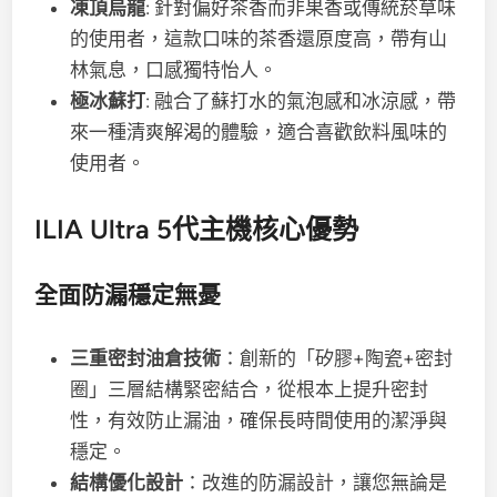
凍頂烏龍
: 針對偏好茶香而非果香或傳統菸草味
的使用者，這款口味的茶香還原度高，帶有山
林氣息，口感獨特怡人。
極冰蘇打
: 融合了蘇打水的氣泡感和冰涼感，帶
來一種清爽解渴的體驗，適合喜歡飲料風味的
使用者。
ILIA Ultra 5代主機
核心優勢
全面防漏穩定無憂
三重密封油倉技術
：創新的「矽膠+陶瓷+密封
圈」三層結構緊密結合，從根本上提升密封
性，有效防止漏油，確保長時間使用的潔淨與
穩定。
結構優化設計
：改進的防漏設計，讓您無論是