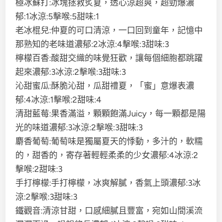
極冰蘇打:冰塊拯救炙夏，透心涼超爽，超勁爆濃
郁:1冰涼:5擊喉:5甜味:1
老冰棍兒:仲夏的可口清涼，一口回到童年，記憶中
那熟知的老味道濃郁:2冰涼:4擊喉:3甜味:3
檸檬百香:酸甜交織的味覺狂歡，讓每個細胞都跳躍
起來濃郁:3冰涼:2擊喉:3甜味:3
沁甜蜜瓜:酥脆沁甜，瓜甜禮夏，「蜜」意爆表濃
郁:4冰涼:1擊喉:2甜味:4
清甜藍莓:果香滿溢，顆顆飽滿Juicy，每一顆都是陽
光的味道濃郁:3冰涼:2擊喉:3甜味:3
麝香葡萄:葡萄味是獨屬夏天的悸動，多汁的，軟糯
的，甜香的，寄存著輕輕柔柔的少女濃郁:4冰涼:2
擊喉:2甜味:3
手打檸檬:手打檸檬，冰爽解膩，香氣上頭濃郁:3冰
涼:2擊喉:3甜味:3
鐵觀音:清涼甘甜，口感細膩且豐富，宛如山間溪流