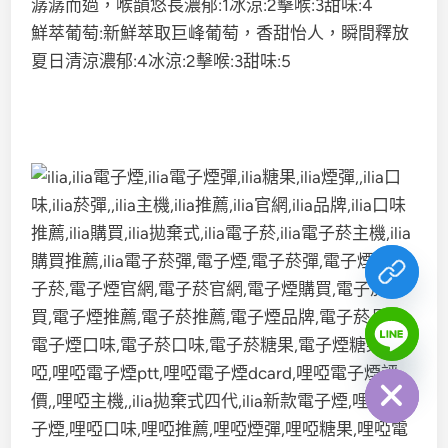
潺潺而過，喉韻悠長濃郁:1冰涼:2擊喉:3甜味:4
鮮萃葡萄:新鮮萃取巨峰葡萄，香甜怡人，瞬間釋放
夏日清涼濃郁:4冰涼:2擊喉:3甜味:5
chaty
Hide