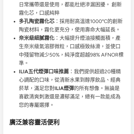
日常攜帶還是使用，都能杜絕滲漏困擾。 創新
霧化芯，口感純粹
多孔陶瓷霧化芯
：採用耐高溫達1000°C的創新
陶瓷材料，霧化更充分，使用壽命大幅延長。
奈米級細膩霧化
：大幅提升煙油接觸面積，產
生奈米級氣溶膠微粒，口感極致絲滑，並使口
中殘留物減少50%，純淨度超越98% AFNOR標
準。
ILIA五代煙彈口味推薦
：我們提供超過20種精
心調配的口味，從清新水果到醇厚飲品、經典
菸草，滿足您對
ILIA煙彈
的所有想像。無論是
喜歡清爽刺激還是濃郁滿足，總有一款能成為
您的專屬選擇。
廣泛兼容靈活便利