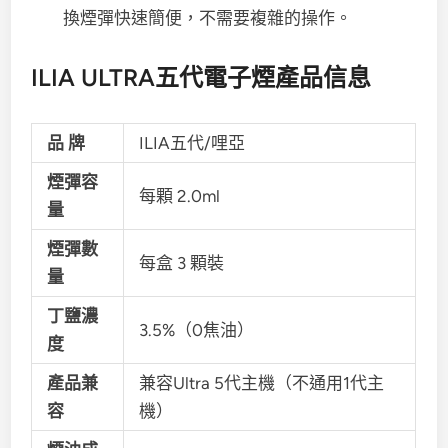
換煙彈快速簡便，不需要複雜的操作。
ILIA ULTRA五代電子煙產品信息
品 牌
ILIA五代/哩亞
煙彈容
每顆 2.0ml
量
煙彈數
每盒 3 顆裝
量
丁鹽濃
3.5%（0焦油）
度
產品兼
兼容Ultra 5代主機（不通用1代主
容
機）